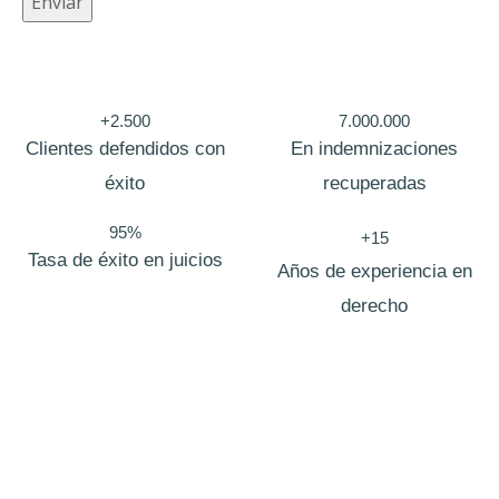
Enviar
o
p
r
+2.500
7.000.000
i
Clientes defendidos con
En indemnizaciones
v
éxito
recuperadas
a
c
95%
+15
Tasa de éxito en juicios
i
Años de experiencia en
d
derecho
a
d
o
c
u
Bufete de abogados Alfafar