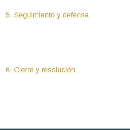
5. Seguimiento y defensa
Te representamos en todas las fases del procedimiento,
ya sea vía judicial o extrajudicial. Nuestra prioridad es lograr
la mejor solución, anticipándonos a riesgos y defendiendo
tu posición con firmeza.
6. Cierre y resolución
Una vez alcanzada la resolución, te entregamos toda la
documentación final y te asesoramos sobre los pasos
posteriores si los hubiera (ejecución, recursos, etc.).