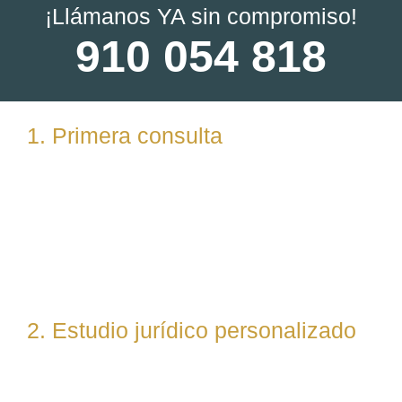
¡Llámanos YA sin compromiso!
910 054 818
1. Primera consulta
Analizamos tu caso en profundidad mediante una
reunión presencial (En nuestras oficinas en
Torrelodones, Madrid) u online. Escuchamos tu
situación, resolvemos dudas iniciales y valoramos
posibles vías de actuación.
2. Estudio jurídico personalizado
Nuestro equipo evalúa el caso desde un enfoque
técnico y estratégico. Si es necesario, asignamos a