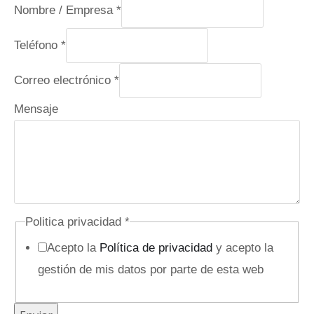
Nombre / Empresa
*
Teléfono
*
Correo electrónico
*
e
Mensaje
l
e
c
t
r
Politica privacidad
*
ó
Acepto la
Política de privacidad
y acepto la
n
gestión de mis datos por parte de esta web
i
c