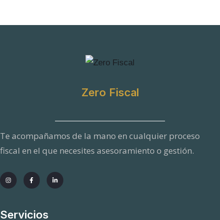
l
t
o
T
e
l
Zero Fiscal
é
f
o
Te acompañamos de la mano en cualquier proceso
n
fiscal en el que necesites asesoramiento o gestión.
o
Servicios