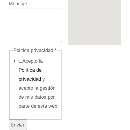
Mensaje
C
Politica privacidad
*
o
Acepto la
r
Política de
r
privacidad
y
e
acepto la gestión
o
de mis datos por
o
parte de esta web
c
u
Enviar