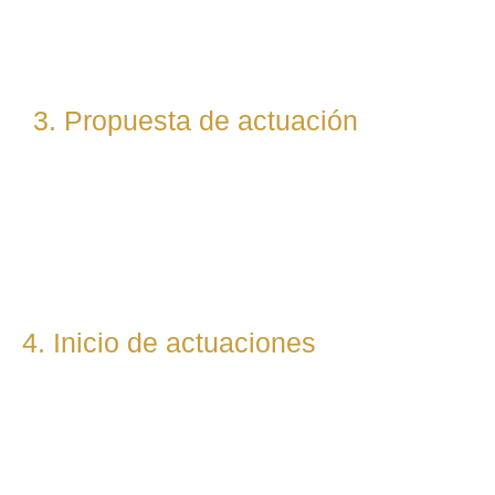
abogados especialistas según la materia implicada
(laboral, penal, fiscal, etc.).
3. Propuesta de actuación
Te presentamos una hoja de ruta legal clara: qué pasos
seguiremos, qué plazos estimamos y qué resultados
podemos prever. Todo con total transparencia.
4. Inicio de actuaciones
Redactamos, presentamos o respondemos escritos,
demandas, reclamaciones o negociaciones en nombre del
cliente. Mantenemos una comunicación constante y directa
durante todo el proceso.