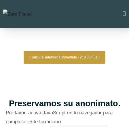
Zero Fiscal
»
Abogado Alfafar
Abogado Alfafar
Consulta Telefónica Inmediata - 910 054 818
Despacho De Abogados Alfafar
Tu defensa legal con precisión, discreción y resultados
comprobados.
Asesoría de alto nivel para clientes que exigen
lo mejor.
Oficinas en Madrid
Preservamos su anonimato.
Por favor, activa JavaScript en tu navegador para
completar este formulario.