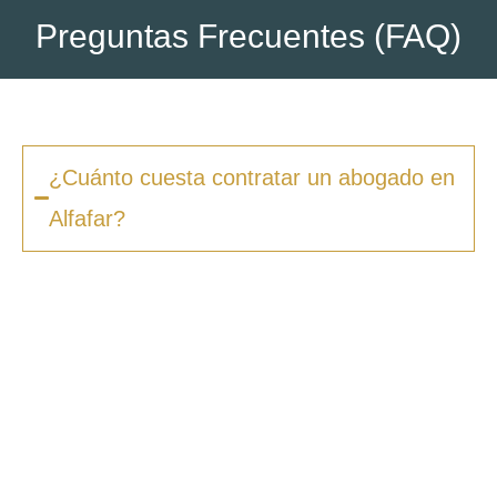
Preguntas Frecuentes (FAQ)
¿Cuánto cuesta contratar un abogado en
Alfafar?
Los honorarios varían según la complejidad
del caso y el tipo de procedimiento. En
Zero
Fiscal
, ofrecemos presupuestos claros desde
la primera consulta, sin sorpresas ni costes
ocultos. Además, en muchos casos ofrecemos
facilidades de pago.