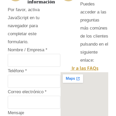
información
Puedes
Por favor, activa
acceder a las
JavaScript en tu
preguntas
navegador para
más comúnes
completar este
de los clientes
formulario.
pulsando en el
Nombre / Empresa
*
siguiente
enlace:
Ir a las FAQs
P
Teléfono
*
o
l
Correo electrónico
*
i
t
i
Mensaje