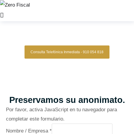
Zero Fiscal
»
Abogado Baleares
Abogado Baleares
Consulta Telefónica Inmediata - 910 054 818
Despacho De Abogados Baleares
Tu defensa legal con precisión, discreción y resultados
comprobados.
Asesoría de alto nivel para clientes que exigen
lo mejor.
Oficinas en Madrid
Preservamos su anonimato.
Por favor, activa JavaScript en tu navegador para
completar este formulario.
Nombre / Empresa
*