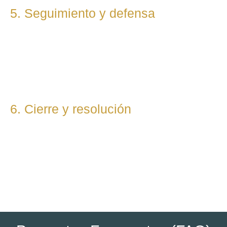
5. Seguimiento y defensa
Te representamos en todas las fases del procedimiento,
ya sea vía judicial o extrajudicial. Nuestra prioridad es lograr
la mejor solución, anticipándonos a riesgos y defendiendo
tu posición con firmeza.
6. Cierre y resolución
Una vez alcanzada la resolución, te entregamos toda la
documentación final y te asesoramos sobre los pasos
posteriores si los hubiera (ejecución, recursos, etc.).