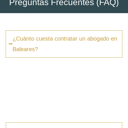
Preguntas Frecuentes (FAQ)
¿Cuánto cuesta contratar un abogado en
Baleares?
Los honorarios varían según la complejidad
del caso y el tipo de procedimiento. En
Zero
Fiscal
, ofrecemos presupuestos claros desde
la primera consulta, sin sorpresas ni costes
ocultos. Además, en muchos casos ofrecemos
facilidades de pago.