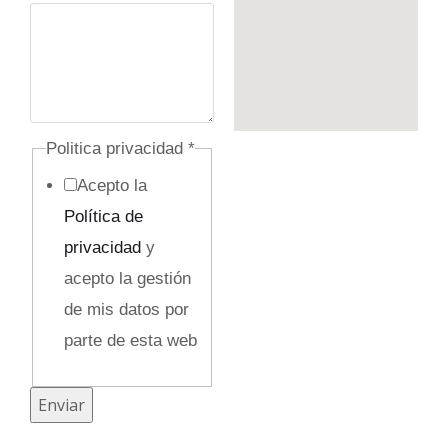
c
a
e
l
e
Politica privacidad
*
c
Acepto la
t
Política de
r
privacidad
y
ó
acepto la gestión
n
de mis datos por
i
parte de esta web
c
o
Enviar
M
e