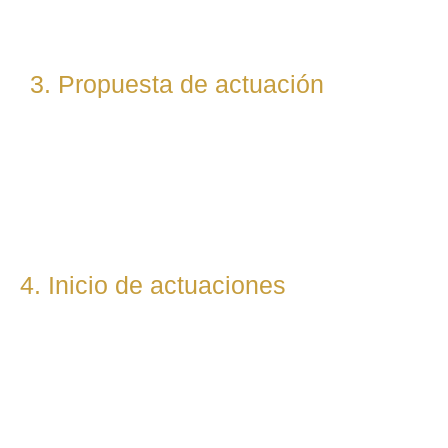
(laboral, penal, fiscal, etc.).
3. Propuesta de actuación
Te presentamos una hoja de ruta legal clara: qué pasos
seguiremos, qué plazos estimamos y qué resultados
podemos prever. Todo con total transparencia.
4. Inicio de actuaciones
Redactamos, presentamos o respondemos escritos,
demandas, reclamaciones o negociaciones en nombre del
cliente. Mantenemos una comunicación constante y directa
durante todo el proceso.