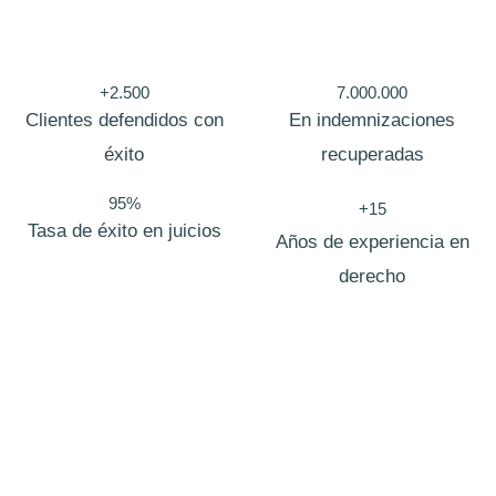
o
l
i
+2.500
7.000.000
t
Clientes defendidos con
En indemnizaciones
i
éxito
recuperadas
c
95%
+15
a
Tasa de éxito en juicios
Años de experiencia en
C
derecho
o
r
r
e
o
Bufete de abogados Baleares
En
Zero Fiscal
, nacimos con una visión clara: redefinir la