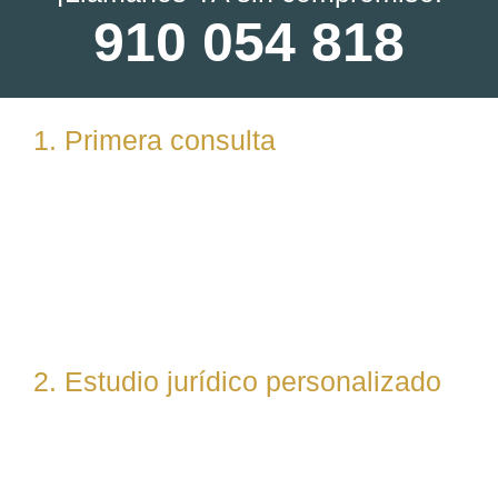
910 054 818
1. Primera consulta
Analizamos tu caso en profundidad mediante una
reunión presencial (En nuestras oficinas en
Torrelodones, Madrid) u online. Escuchamos tu
situación, resolvemos dudas iniciales y valoramos
posibles vías de actuación.
2. Estudio jurídico personalizado
Nuestro equipo evalúa el caso desde un enfoque
técnico y estratégico. Si es necesario, asignamos a
abogados especialistas según la materia implicada