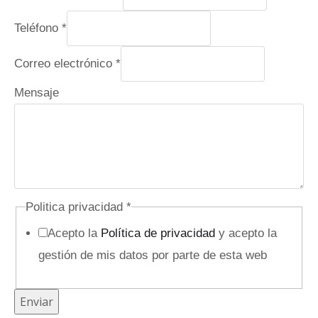
l
Teléfono
*
e
c
Correo electrónico
*
t
Mensaje
r
ó
n
i
c
o
Politica privacidad
*
P
Acepto la
Política de privacidad
y acepto la
o
gestión de mis datos por parte de esta web
l
i
Enviar
t