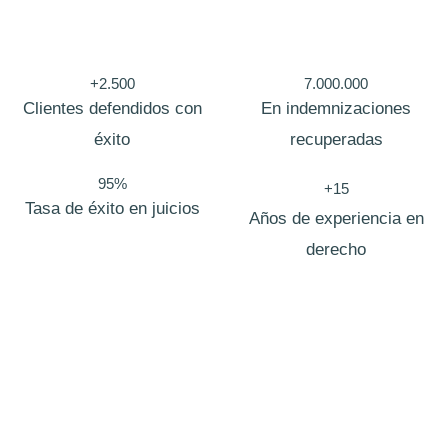
i
c
+2.500
7.000.000
a
Clientes defendidos con
En indemnizaciones
C
éxito
recuperadas
a
m
95%
+15
Tasa de éxito en juicios
p
Años de experiencia en
o
derecho
Bufete de abogados Cantabria
En
Zero Fiscal
, nacimos con una visión clara: redefinir la