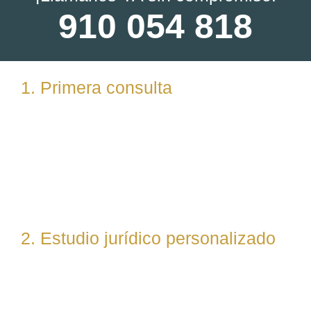
910 054 818
1. Primera consulta
Analizamos tu caso en profundidad mediante una
reunión presencial (En nuestras oficinas en
Torrelodones, Madrid) u online. Escuchamos tu
situación, resolvemos dudas iniciales y valoramos
posibles vías de actuación.
2. Estudio jurídico personalizado
Nuestro equipo evalúa el caso desde un enfoque
técnico y estratégico. Si es necesario, asignamos a
abogados especialistas según la materia implicada