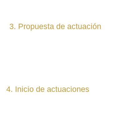
(laboral, penal, fiscal, etc.).
3. Propuesta de actuación
Te presentamos una hoja de ruta legal clara: qué pasos
seguiremos, qué plazos estimamos y qué resultados
podemos prever. Todo con total transparencia.
4. Inicio de actuaciones
Redactamos, presentamos o respondemos escritos,
demandas, reclamaciones o negociaciones en nombre del
cliente. Mantenemos una comunicación constante y directa
durante todo el proceso.