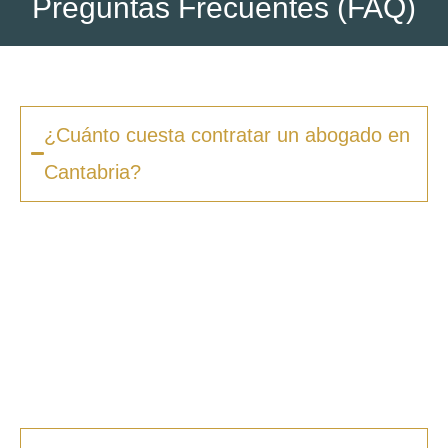
Preguntas Frecuentes (FAQ)
¿Cuánto cuesta contratar un abogado en
Cantabria?
Los honorarios varían según la complejidad
del caso y el tipo de procedimiento. En
Zero
Fiscal
, ofrecemos presupuestos claros desde
la primera consulta, sin sorpresas ni costes
ocultos. Además, en muchos casos ofrecemos
facilidades de pago.