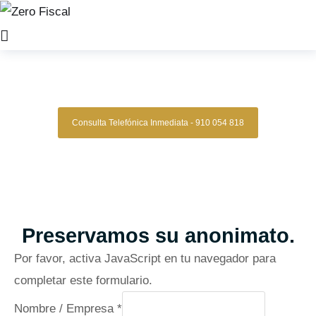
Zero Fiscal
»
Abogado Cantabria
Abogado Cantabria
Consulta Telefónica Inmediata - 910 054 818
Despacho De Abogados Cantabria
Tu defensa legal con precisión, discreción y resultados
comprobados.
Asesoría de alto nivel para clientes que exigen
lo mejor.
Oficinas en Madrid
Preservamos su anonimato.
Por favor, activa JavaScript en tu navegador para
completar este formulario.
e
Nombre / Empresa
*