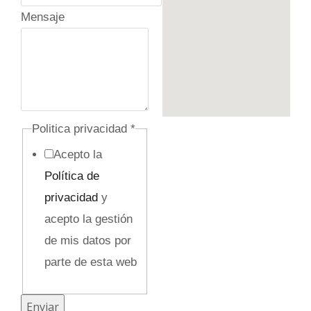
l
Mensaje
i
t
i
c
a
Politica privacidad
*
C
Acepto la
o
Política de
r
privacidad
y
r
acepto la gestión
e
de mis datos por
o
parte de esta web
Enviar