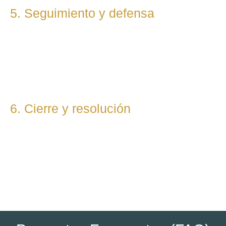
5. Seguimiento y defensa
Te representamos en todas las fases del procedimiento,
ya sea vía judicial o extrajudicial. Nuestra prioridad es lograr
la mejor solución, anticipándonos a riesgos y defendiendo
tu posición con firmeza.
6. Cierre y resolución
Una vez alcanzada la resolución, te entregamos toda la
documentación final y te asesoramos sobre los pasos
posteriores si los hubiera (ejecución, recursos, etc.).