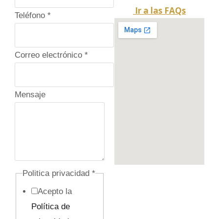
Ir a las FAQs
p
Teléfono
*
r
i
Correo electrónico
*
v
a
c
Mensaje
i
d
a
d
E
Politica privacidad
*
m
Acepto la
p
Política de
r