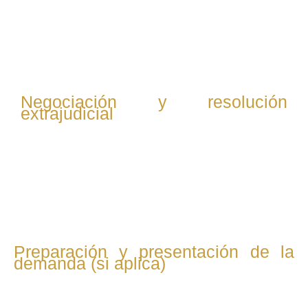
aplicables a tu caso. Con base en ello, diseñamos una
estrategia legal clara, realista y enfocada en lograr el
mejor resultado.
Negociación y resolución
extrajudicial
Siempre que sea posible, intentamos resolver el
conflicto mediante acuerdos amistosos, negociaciones o
mediación, evitando litigios costosos y prolongados.
Preparación y presentación de la
demanda (si aplica)
En caso de que no se logre acuerdo, redactamos y
presentamos la demanda o contestación ante el juzgado