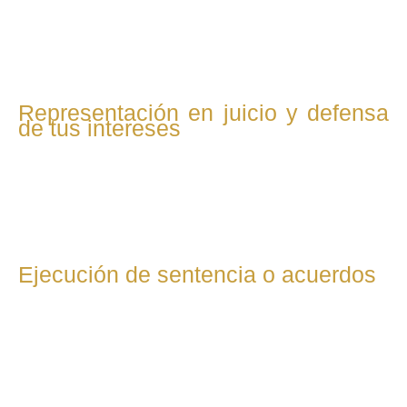
correspondiente, cumpliendo con todos los requisitos
legales y plazos procesales.
Representación en juicio y defensa
de tus intereses
Actuamos como tus representantes legales en el proceso
judicial, presentando pruebas, alegatos y argumentos
jurídicos sólidos en cada fase del juicio.
Ejecución de sentencia o acuerdos
Una vez obtenida una resolución favorable o un acuerdo,
te acompañamos en su ejecución, asegurándonos de que
se cumpla efectivamente lo pactado o dictado por el juez.