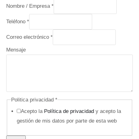
Nombre / Empresa
*
Teléfono
*
e
Correo electrónico
*
l
Mensaje
e
c
t
r
ó
Politica privacidad
*
n
Acepto la
Política de privacidad
y acepto la
i
gestión de mis datos por parte de esta web
c
o