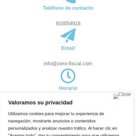
Teléfono de contacto
910054818
Email
info@zero-fiscal.com
Horario
Valoramos su privacidad
De 8:00am a 18:00pm
Noticias
Utilizamos cookies para mejorar tu experiencia de
Subscríbete a nuestra newsletter y estate al día de
navegación, mostrarte anuncios o contenidos
aquellas novedades en el ámbito fiscal que pueden
personalizados y analizar nuestro tráfico. Al hacer clic en
"Aceptar todo", das tu consentimiento para que utilicemos