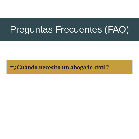
Preguntas Frecuentes (FAQ)
¿Cuándo necesito un abogado civil?
Un abogado civil es necesario cuando enfrentas
conflictos legales relacionados con contratos,
propiedad, arrendamientos, reclamaciones de
deudas, daños o herencias. También es útil para
prevenir problemas legales mediante asesoría
previa.