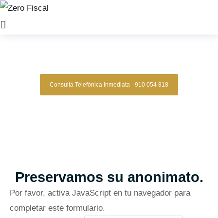
Zero Fiscal
»
Abogado Civil girona
Abogado Civil Girona
Consulta Telefónica Inmediata - 910 054 818
Despacho De Abogados Civiles En Girona
Tu caso civil en manos expertas, con estrategia, experiencia y
resultados comprobados.
Asesoría legal especializada en derecho civil para quienes
buscan una gestión clara, segura y confiable en contratos,
reclamaciones, propiedad, responsabilidad civil y más.
Oficinas en Madrid
Preservamos su anonimato.
Por favor, activa JavaScript en tu navegador para
completar este formulario.