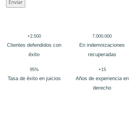
C
Enviar
o
r
r
+2.500
7.000.000
e
Clientes defendidos con
En indemnizaciones
o
éxito
recuperadas
o
c
95%
+15
u
Tasa de éxito en juicios
Años de experiencia en
l
derecho
t
o