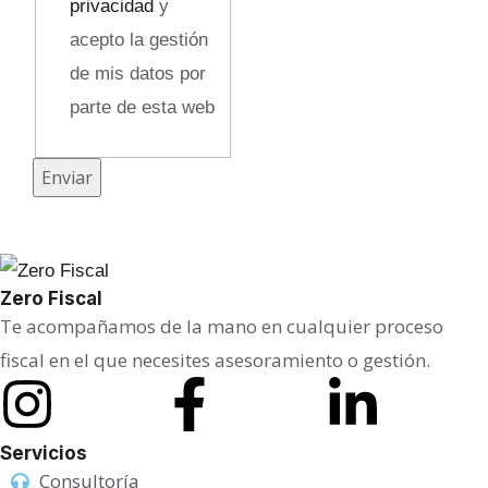
privacidad
y
e
acepto la gestión
s
de mis datos por
a
parte de esta web
e
l
Enviar
e
c
t
r
Zero Fiscal
ó
Te acompañamos de la mano en cualquier proceso
n
fiscal en el que necesites asesoramiento o gestión.
i
c
Servicios
o
Consultoría