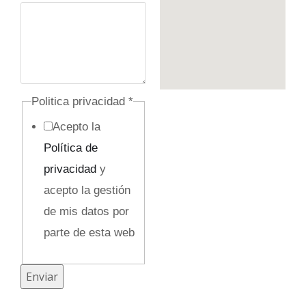
e
Politica privacidad
*
l
Acepto la
e
Política de
c
privacidad
y
t
acepto la gestión
r
de mis datos por
ó
parte de esta web
n
i
Enviar
c