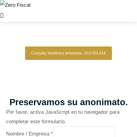
Zero Fiscal
»
Abogado Garcia
Abogado Garcia
Consulta Telefónica Inmediata - 910 054 818
Despacho De Abogados Garcia
Tu defensa legal con precisión, discreción y resultados
comprobados.
Asesoría de alto nivel para clientes que exigen
lo mejor.
Oficinas en Madrid
Preservamos su anonimato.
Por favor, activa JavaScript en tu navegador para
completar este formulario.
Nombre / Empresa
*