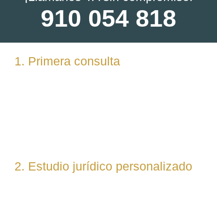
910 054 818
1. Primera consulta
Analizamos tu caso en profundidad mediante una
reunión presencial (En nuestras oficinas en
Torrelodones, Madrid) u online. Escuchamos tu
situación, resolvemos dudas iniciales y valoramos
posibles vías de actuación.
2. Estudio jurídico personalizado
Nuestro equipo evalúa el caso desde un enfoque
técnico y estratégico. Si es necesario, asignamos a
abogados especialistas según la materia implicada