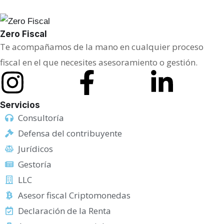
o
T
Zero Fiscal
e
Te acompañamos de la mano en cualquier proceso
l
fiscal en el que necesites asesoramiento o gestión.
é
f
o
Servicios
n
Consultoría
o
Defensa del contribuyente
E
Jurídicos
m
Gestoría
p
LLC
r
Asesor fiscal Criptomonedas
e
Declaración de la Renta
s