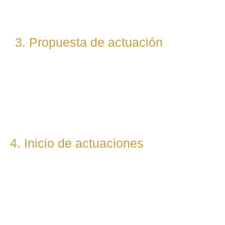
(laboral, penal, fiscal, etc.).
3. Propuesta de actuación
Te presentamos una hoja de ruta legal clara: qué pasos
seguiremos, qué plazos estimamos y qué resultados
podemos prever. Todo con total transparencia.
4. Inicio de actuaciones
Redactamos, presentamos o respondemos escritos,
demandas, reclamaciones o negociaciones en nombre del
cliente. Mantenemos una comunicación constante y directa
durante todo el proceso.