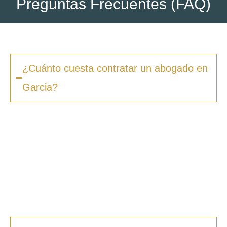
Preguntas Frecuentes (FAQ)
¿Cuánto cuesta contratar un abogado en
Garcia?
Los honorarios varían según la complejidad
del caso y el tipo de procedimiento. En
Zero
Fiscal
, ofrecemos presupuestos claros desde
la primera consulta, sin sorpresas ni costes
ocultos. Además, en muchos casos ofrecemos
facilidades de pago.