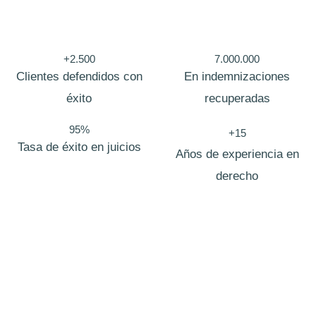
e
l
é
+2.500
7.000.000
f
Clientes defendidos con
En indemnizaciones
o
éxito
recuperadas
n
95%
+15
o
Tasa de éxito en juicios
Años de experiencia en
C
derecho
a
m
p
o
M
Bufete de abogados Garcia
e
n
En
Zero Fiscal
, nacimos con una visión clara: redefinir la