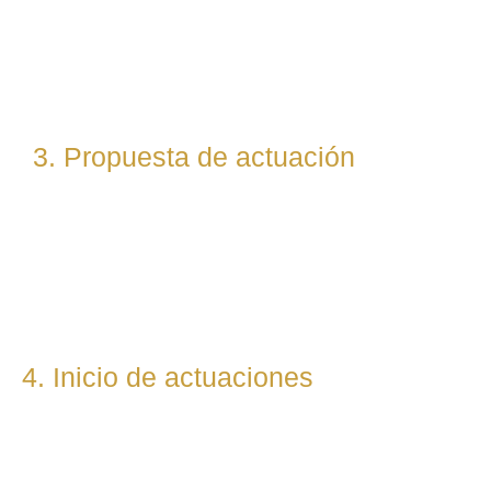
técnico y estratégico. Si es necesario, asignamos a
abogados especialistas según la materia implicada
(laboral, penal, fiscal, etc.).
3. Propuesta de actuación
Te presentamos una hoja de ruta legal clara: qué pasos
seguiremos, qué plazos estimamos y qué resultados
podemos prever. Todo con total transparencia.
4. Inicio de actuaciones
Redactamos, presentamos o respondemos escritos,
demandas, reclamaciones o negociaciones en nombre del
cliente. Mantenemos una comunicación constante y directa