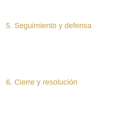
durante todo el proceso.
5. Seguimiento y defensa
Te representamos en todas las fases del procedimiento,
ya sea vía judicial o extrajudicial. Nuestra prioridad es lograr
la mejor solución, anticipándonos a riesgos y defendiendo
tu posición con firmeza.
6. Cierre y resolución
Una vez alcanzada la resolución, te entregamos toda la
documentación final y te asesoramos sobre los pasos
posteriores si los hubiera (ejecución, recursos, etc.).