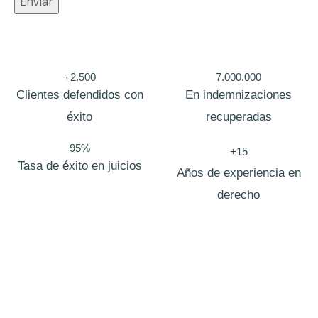
Enviar
T
e
l
+2.500
7.000.000
é
Clientes defendidos con
En indemnizaciones
f
éxito
recuperadas
o
95%
+15
n
Tasa de éxito en juicios
Años de experiencia en
o
derecho
Bufete de abogados