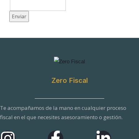
t
r
Enviar
ó
n
i
c
o
C
a
Zero Fiscal
m
p
Te acompañamos de la mano en cualquier proceso
o
fiscal en el que necesites asesoramiento o gestión.