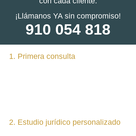
con cada cliente:
¡Llámanos YA sin compromiso!
910 054 818
1. Primera consulta
Analizamos tu caso en profundidad mediante una
reunión presencial (En nuestras oficinas en
Torrelodones, Madrid) u online. Escuchamos tu
situación, resolvemos dudas iniciales y valoramos
posibles vías de actuación.
2. Estudio jurídico personalizado
Nuestro equipo evalúa el caso desde un enfoque