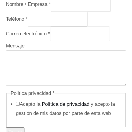
Nombre / Empresa
*
Teléfono
*
o
Correo electrónico
*
c
Mensaje
u
l
t
o
C
Politica privacidad
*
o
Acepto la
Política de privacidad
y acepto la
r
gestión de mis datos por parte de esta web
r
e
o