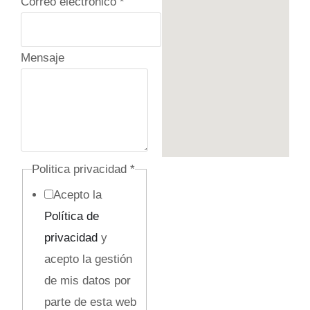
Correo electrónico
*
T
Mensaje
e
l
é
f
o
Politica privacidad
*
n
Acepto la
o
Política de
e
privacidad
y
l
acepto la gestión
e
de mis datos por
c
parte de esta web