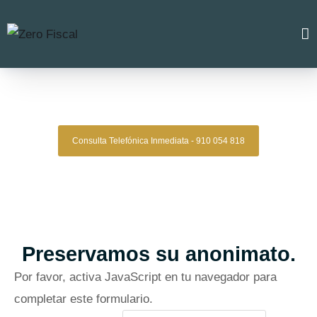
Zero Fiscal
»
Abogado Gaztambide
Abogado Gaztambide
Consulta Telefónica Inmediata - 910 054 818
Despacho De Abogados Gaztambide
Tu defensa legal con precisión, discreción y resultados
comprobados.
Asesoría de alto nivel para clientes que exigen
lo mejor.
Oficinas en Madrid
Preservamos su anonimato.
Por favor, activa JavaScript en tu navegador para
completar este formulario.