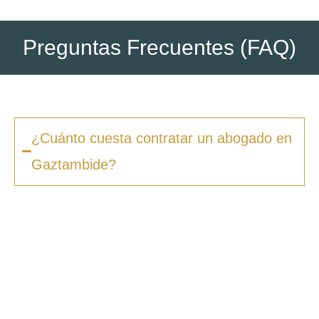
Preguntas Frecuentes (FAQ)
¿Cuánto cuesta contratar un abogado en
Gaztambide?
Los honorarios varían según la complejidad
del caso y el tipo de procedimiento. En
Zero
Fiscal
, ofrecemos presupuestos claros desde
la primera consulta, sin sorpresas ni costes
ocultos. Además, en muchos casos ofrecemos