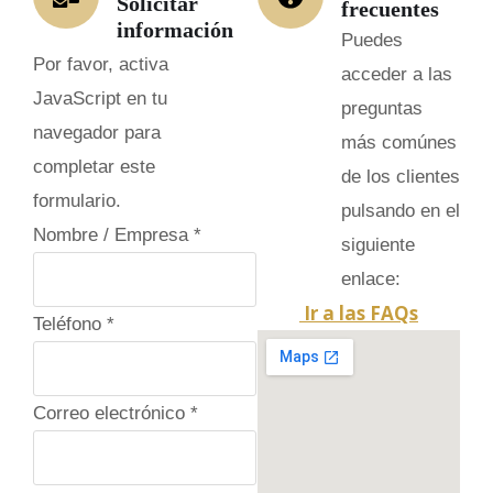
Solicitar
frecuentes
información
Puedes
Por favor, activa
acceder a las
JavaScript en tu
preguntas
navegador para
más comúnes
completar este
de los clientes
formulario.
pulsando en el
Nombre / Empresa
*
siguiente
enlace:
Ir a las FAQs
C
Teléfono
*
a
m
Correo electrónico
*
p
o