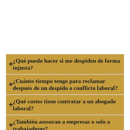
enfrentas un despido, sanción injusta, impago de
salario, acoso en el trabajo, accidente laboral o
cualquier conflicto relacionado con tu relación
laboral. Un abogado te orientará sobre tus
derechos y las posibles acciones legales.
¿Qué puedo hacer si me despiden de forma
injusta?
¿Cuánto tiempo tengo para reclamar
después de un despido o conflicto laboral?
¿Qué costes tiene contratar a un abogado
laboral?
¿También asesoran a empresas o solo a
trabajadores?