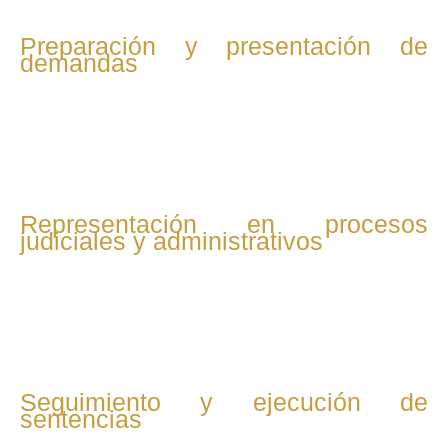
Preparación y presentación de
demandas
Si no hay acuerdo, se prepara toda la documentación
necesaria para interponer demandas o reclamaciones ante
la jurisdicción laboral o administraciones competentes.
Representación en procesos
judiciales y administrativos
El abogado representa al cliente en audiencias, juicios y
procedimientos ante juzgados, tribunales y organismos
como la Inspección de Trabajo.
Seguimiento y ejecución de
sentencias