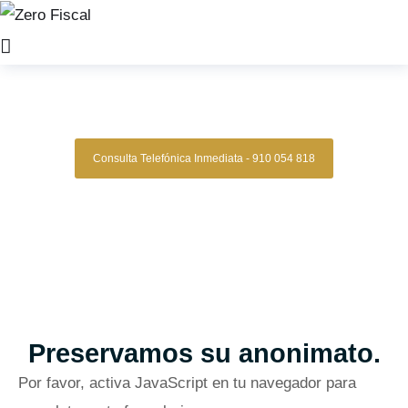
Zero Fiscal
»
abogado laboral murcia
Abogados Laborales Murcia
Consulta Telefónica Inmediata - 910 054 818
Despacho De Abogados Laborales En
Murcia
Tu caso laboral en manos expertas, con estrategia,
experiencia y resultados comprobados.
Asesoría legal especializada en derecho laboral para quienes
buscan una defensa clara, segura y confiable en conflictos
laborales, despidos, reclamaciones de salarios y más.
Oficinas en Madrid
Preservamos su anonimato.
Por favor, activa JavaScript en tu navegador para