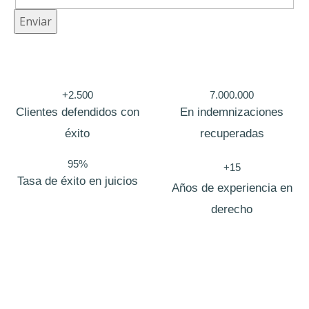
E
Enviar
m
p
r
+2.500
7.000.000
e
Clientes defendidos con
En indemnizaciones
s
éxito
recuperadas
a
95%
+15
o
Tasa de éxito en juicios
Años de experiencia en
c
derecho
u
l
t
o
p