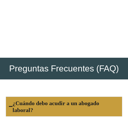
Una vez dictada la resolución, se supervisa su
cumplimiento y se gestionan medidas para hacer efectivos
los derechos reconocidos, como pagos o
reincorporaciones.
Preguntas Frecuentes (FAQ)
¿Cuándo debo acudir a un abogado
laboral?
Debes acudir a un abogado laboral cuando