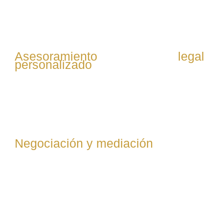
comunicaciones y documentación relevante para
entender el conflicto laboral y definir la mejor estrategia.
Asesoramiento legal
personalizado
Se explica al cliente sus derechos y opciones legales,
incluyendo posibles reclamaciones, defensas y
soluciones alternativas al conflicto.
Negociación y mediación
Se intenta resolver el conflicto mediante negociación
directa con la empresa o mediación, buscando acuerdos
que eviten litigios y beneficien al cliente.