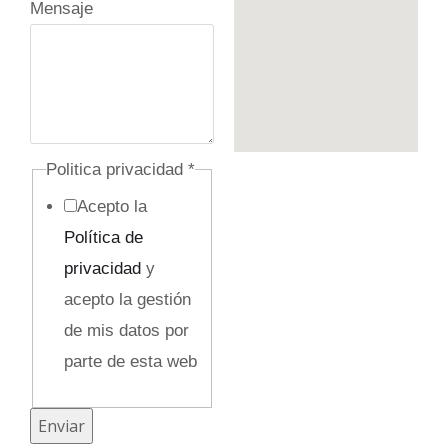
o
Mensaje
c
u
l
t
o
Politica privacidad
*
P
Acepto la
o
Política de
l
privacidad
y
i
acepto la gestión
t
de mis datos por
i
parte de esta web
c
a
Enviar