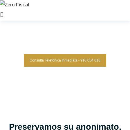
Zero Fiscal
»
Abogado Mercantil guadalajara
Abogado Mercantil
Guadalajara
Consulta Telefónica Inmediata - 910 054 818
Despacho De Abogados Mercantiles En
Guadalajara
Tu asunto mercantil en manos expertas, con estrategia,
experiencia y resultados comprobados.
Asesoría legal especializada en derecho mercantil para
empresas, pymes y emprendedores que buscan una gestión
clara, segura y confiable en contratos, constitución de
sociedades, litigios comerciales y más.
Oficinas en Madrid
Preservamos su anonimato.