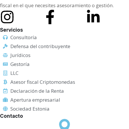
o
fiscal en el que necesites asesoramiento o gestión.
p
r
i
Servicios
v
Consultoría
a
Defensa del contribuyente
c
Jurídicos
i
Gestoría
d
LLC
a
Asesor fiscal Criptomonedas
d
Declaración de la Renta
o
Apertura empresarial
c
Sociedad Estonia
Contacto
u
l