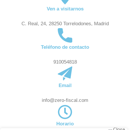
t
Ven a visitarnos
o
C. Real, 24, 28250 Torrelodones, Madrid
Teléfono de contacto
910054818
Email
info@zero-fiscal.com
Horario