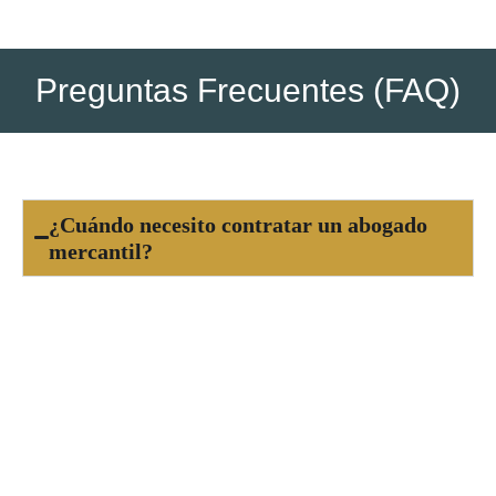
Preguntas Frecuentes (FAQ)
¿Cuándo necesito contratar un abogado
mercantil?
Es recomendable contar con un abogado
mercantil desde el inicio de cualquier actividad
empresarial, ya sea para la constitución de
sociedades, redacción de contratos o asesoría
en operaciones comerciales, para evitar
problemas legales y asegurar el éxito de tu