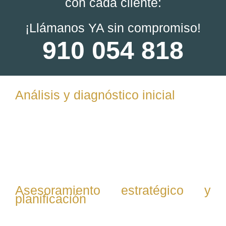
con cada cliente:
¡Llámanos YA sin compromiso!
910 054 818
Análisis y diagnóstico inicial
Evaluamos la situación legal y comercial de tu empresa o
proyecto, identificando riesgos, oportunidades y
necesidades específicas para ofrecer un plan de acción
claro y personalizado.
Asesoramiento estratégico y
planificación
Te ofrecemos soluciones legales adaptadas a tus