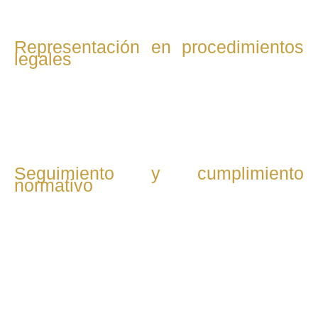
Representación en procedimientos
legales
Defendemos tus intereses en procedimientos judiciales o
arbitrales relacionados con incumplimientos contractuales,
conflictos societarios o reclamaciones comerciales.
Seguimiento y cumplimiento
normativo
Supervisamos el cumplimiento de acuerdos, contratos y
normativas vigentes, y actualizamos tu empresa ante
cambios legislativos para evitar sanciones y mantener la
seguridad jurídica.