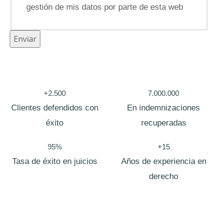
gestión de mis datos por parte de esta web
T
Enviar
e
l
é
+2.500
7.000.000
f
Clientes defendidos con
En indemnizaciones
o
éxito
recuperadas
n
o
95%
+15
N
Tasa de éxito en juicios
Años de experiencia en
o
derecho
m
b