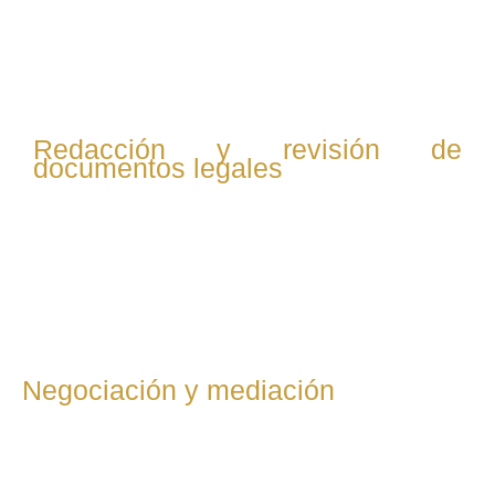
objetivos empresariales, planificando cada paso para
minimizar riesgos y maximizar beneficios en contratos,
operaciones societarias o resolución de conflictos.
Redacción y revisión de
documentos legales
Elaboramos y revisamos contratos, estatutos sociales,
pactos de socios y otros documentos mercantiles
esenciales, garantizando su validez y protección legal.
Negociación y mediación
Intervenimos en negociaciones comerciales y en la
mediación de conflictos para alcanzar acuerdos
beneficiosos y evitar litigios costosos.