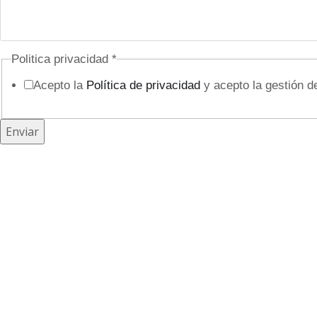
i
c
o
Politica privacidad
*
o
Acepto la
Política de privacidad
y acepto la gestión d
c
u
Enviar
l
t
o
N
o
m
b
r