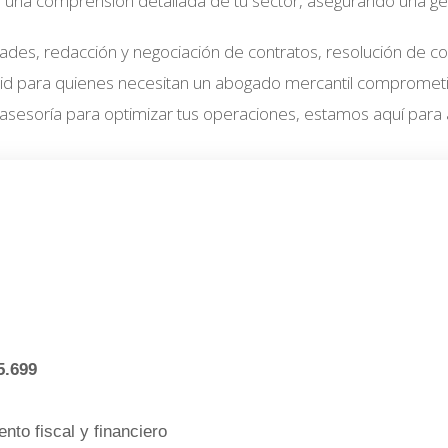
una comprensión detallada de tu sector, asegurando una gesti
dades, redacción y negociación de contratos, resolución de co
 para quienes necesitan un abogado mercantil comprometido,
asesoría para optimizar tus operaciones, estamos aquí para a
5.699
nto fiscal y financiero