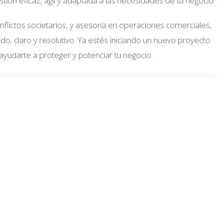
ón eficaz, ágil y adaptada a las necesidades de tu negocio.
nflictos societarios, y asesoría en operaciones comerciales,
 claro y resolutivo. Ya estés iniciando un nuevo proyecto
yudarte a proteger y potenciar tu negocio.