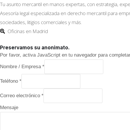
Tu asunto mercantil en manos expertas, con estrategia, exp
Asesoría legal especializada en derecho mercantil para emp
sociedades, litigios comerciales y más.
Oficinas en Madrid
Preservamos su anonimato.
Por favor, activa JavaScript en tu navegador para completar
e
Nombre / Empresa
*
l
Teléfono
*
e
c
Correo electrónico
*
t
Mensaje
r
ó
n