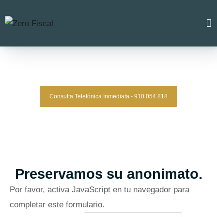
Zero Fiscal
»
Abogado Navarra
Abogado Navarra
Consulta Telefónica Inmediata - 910 054 818
Despacho De Abogados Navarra
Tu defensa legal con precisión, discreción y resultados
comprobados.
Asesoría de alto nivel para clientes que exigen
lo mejor.
Oficinas en Madrid
Preservamos su anonimato.
Por favor, activa JavaScript en tu navegador para
completar este formulario.