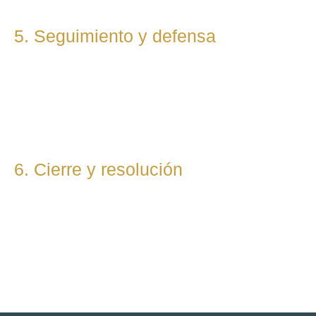
5. Seguimiento y defensa
Te representamos en todas las fases del procedimiento,
ya sea vía judicial o extrajudicial. Nuestra prioridad es lograr
la mejor solución, anticipándonos a riesgos y defendiendo
tu posición con firmeza.
6. Cierre y resolución
Una vez alcanzada la resolución, te entregamos toda la
documentación final y te asesoramos sobre los pasos
posteriores si los hubiera (ejecución, recursos, etc.).