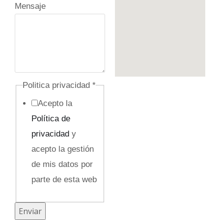
p
Mensaje
r
i
v
a
c
Politica privacidad
*
i
Acepto la
d
Política de
a
privacidad
y
d
acepto la gestión
E
de mis datos por
m
parte de esta web
p
r
Enviar
e