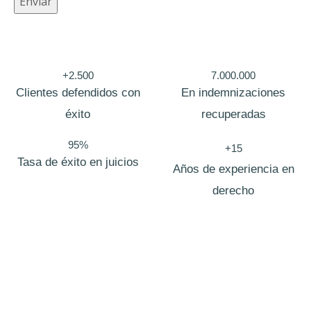
Enviar
c
t
r
ó
+2.500
7.000.000
Clientes defendidos con
En indemnizaciones
n
éxito
recuperadas
i
c
95%
+15
o
Tasa de éxito en juicios
Años de experiencia en
derecho
Bufete de abogados Navarra