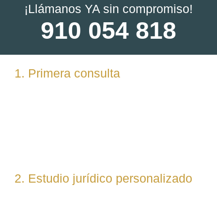
¡Llámanos YA sin compromiso!
910 054 818
1. Primera consulta
Analizamos tu caso en profundidad mediante una
reunión presencial (En nuestras oficinas en
Torrelodones, Madrid) u online. Escuchamos tu
situación, resolvemos dudas iniciales y valoramos
posibles vías de actuación.
2. Estudio jurídico personalizado
Nuestro equipo evalúa el caso desde un enfoque
técnico y estratégico. Si es necesario, asignamos a