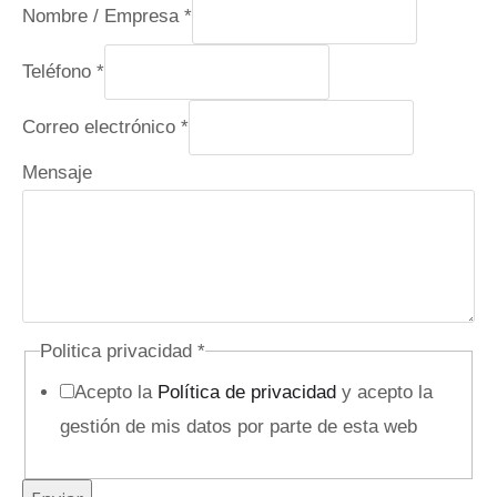
Nombre / Empresa
*
p
Teléfono
*
r
Correo electrónico
*
i
v
Mensaje
a
c
i
d
a
Politica privacidad
*
d
Acepto la
Política de privacidad
y acepto la
e
gestión de mis datos por parte de esta web
l
e