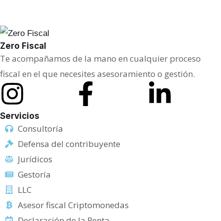
s
a
M
Zero Fiscal
Te acompañamos de la mano en cualquier proceso
e
fiscal en el que necesites asesoramiento o gestión.
n
s
a
Servicios
j
Consultoría
e
Defensa del contribuyente
Jurídicos
Gestoría
LLC
Asesor fiscal Criptomonedas
Declaración de la Renta