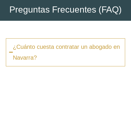
Preguntas Frecuentes (FAQ)
¿Cuánto cuesta contratar un abogado en
Navarra?
Los honorarios varían según la complejidad
del caso y el tipo de procedimiento. En
Zero
Fiscal
, ofrecemos presupuestos claros desde
la primera consulta, sin sorpresas ni costes
ocultos. Además, en muchos casos ofrecemos
facilidades de pago.