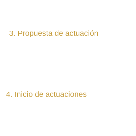
abogados especialistas según la materia implicada
(laboral, penal, fiscal, etc.).
3. Propuesta de actuación
Te presentamos una hoja de ruta legal clara: qué pasos
seguiremos, qué plazos estimamos y qué resultados
podemos prever. Todo con total transparencia.
4. Inicio de actuaciones
Redactamos, presentamos o respondemos escritos,
demandas, reclamaciones o negociaciones en nombre del
cliente. Mantenemos una comunicación constante y directa
durante todo el proceso.