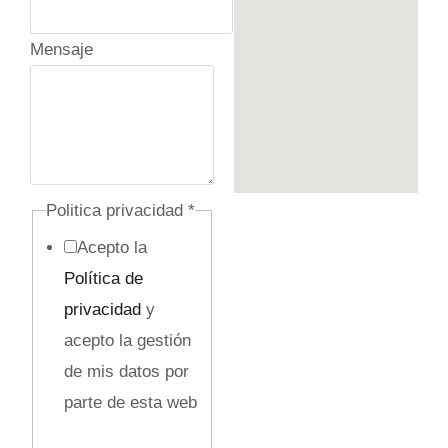
n
Mensaje
i
c
o
T
e
l
Politica privacidad
*
é
Acepto la
f
Política de
o
privacidad
y
n
acepto la gestión
o
de mis datos por
parte de esta web