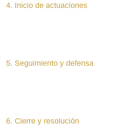
4. Inicio de actuaciones
Redactamos, presentamos o respondemos escritos,
demandas, reclamaciones o negociaciones en nombre del
cliente. Mantenemos una comunicación constante y directa
durante todo el proceso.
5. Seguimiento y defensa
Te representamos en todas las fases del procedimiento,
ya sea vía judicial o extrajudicial. Nuestra prioridad es lograr
la mejor solución, anticipándonos a riesgos y defendiendo
tu posición con firmeza.
6. Cierre y resolución
Una vez alcanzada la resolución, te entregamos toda la