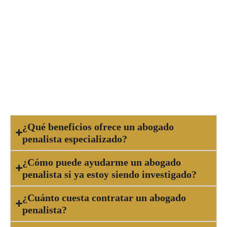
acusación
o estés involucrado en una
investigación penal. Cuanto antes se inicie la
defensa, más oportunidades tendrás de obtener
un resultado favorable. No esperes hasta que la
situación se complique, ya que un abogado
penalista experto puede orientarte y protegerte
desde el inicio del proceso.
¿Qué beneficios ofrece un abogado
penalista especializado?
¿Cómo puede ayudarme un abogado
penalista si ya estoy siendo investigado?
¿Cuánto cuesta contratar un abogado
penalista?