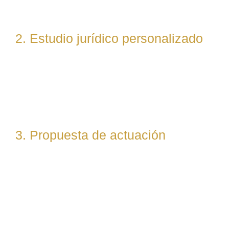
posibles vías de actuación.
2. Estudio jurídico personalizado
Nuestro equipo evalúa el caso desde un enfoque
técnico y estratégico. Si es necesario, asignamos a
abogados especialistas según la materia implicada
(laboral, penal, fiscal, etc.).
3. Propuesta de actuación
Te presentamos una hoja de ruta legal clara: qué pasos
seguiremos, qué plazos estimamos y qué resultados
podemos prever. Todo con total transparencia.