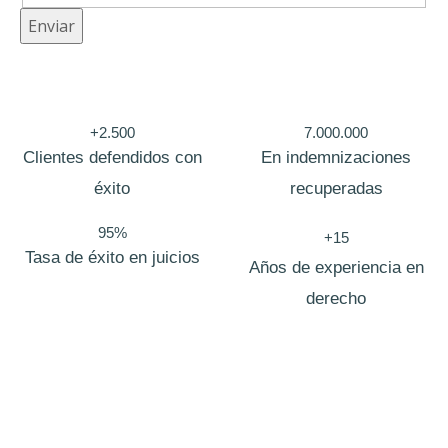
a
Enviar
j
e
o
+2.500
7.000.000
c
Clientes defendidos con
En indemnizaciones
u
éxito
recuperadas
l
95%
t
+15
Tasa de éxito en juicios
o
Años de experiencia en
T
derecho
e
l
é
f