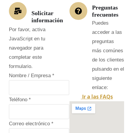
Preguntas
Solicitar
frecuentes
información
Puedes
Por favor, activa
acceder a las
JavaScript en tu
preguntas
navegador para
más comúnes
completar este
de los clientes
formulario.
pulsando en el
e
Nombre / Empresa
*
siguiente
l
enlace:
e
Ir a las FAQs
Teléfono
*
c
t
r
Correo electrónico
*
ó