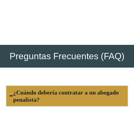
documentación final y te asesoramos sobre los pasos
posteriores si los hubiera (ejecución, recursos, etc.).
Preguntas Frecuentes (FAQ)
¿Cuándo debería contratar a un abogado
penalista?
Es fundamental contratar a un abogado penalista
tan pronto como seas consciente de una