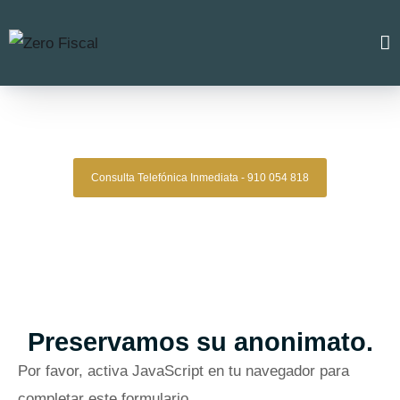
Zero Fiscal
»
Abogado Penalista Caceres
Abogado Penalista Caceres
Consulta Telefónica Inmediata - 910 054 818
Despacho De Abogados Penalistas
Caceres
Tu defensa penal con estrategia, experiencia y resultados
comprobados.
Asesoría legal especializada para quienes
necesitan una defensa sólida y confiable.
Oficinas en Madrid
Preservamos su anonimato.
Por favor, activa JavaScript en tu navegador para
completar este formulario.