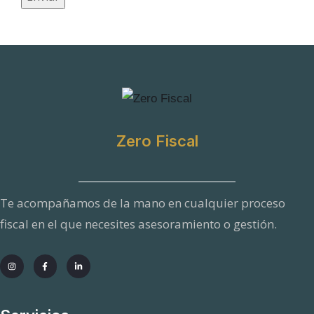
c
o
M
e
n
s
Zero Fiscal
a
j
e
Te acompañamos de la mano en cualquier proceso
fiscal en el que necesites asesoramiento o gestión.