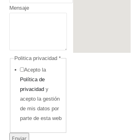
Mensaje
e
Politica privacidad
*
l
Acepto la
e
Política de
c
privacidad
y
t
acepto la gestión
r
de mis datos por
ó
parte de esta web
n
i
Enviar