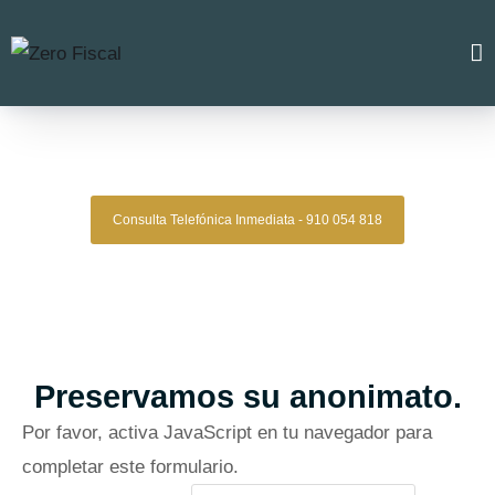
Zero Fiscal
»
Abogado Penalista Parla
Abogado Penalista Parla
Consulta Telefónica Inmediata - 910 054 818
Despacho De Abogados Penalistas Parla
Tu defensa penal con estrategia, experiencia y resultados
comprobados.
Asesoría legal especializada para quienes
necesitan una defensa sólida y confiable.
Oficinas en Madrid
Preservamos su anonimato.
Por favor, activa JavaScript en tu navegador para
completar este formulario.