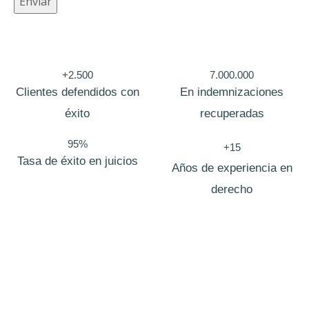
Enviar
e
c
t
+2.500
7.000.000
r
Clientes defendidos con
En indemnizaciones
ó
éxito
recuperadas
n
i
95%
+15
Tasa de éxito en juicios
c
Años de experiencia en
o
derecho
C
a
m
p
o
Bufete de abogados