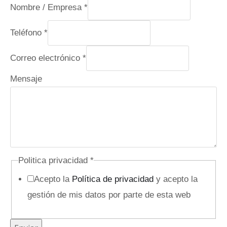
Nombre / Empresa
*
Teléfono
*
Correo electrónico
*
T
Mensaje
e
l
é
f
o
Politica privacidad
*
n
Acepto la
Política de privacidad
y acepto la
o
gestión de mis datos por parte de esta web
e
l