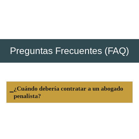
posteriores si los hubiera (ejecución, recursos, etc.).
Preguntas Frecuentes (FAQ)
¿Cuándo debería contratar a un abogado
penalista?
Es fundamental contratar a un abogado penalista
tan pronto como seas consciente de una
acusación
o estés involucrado en una