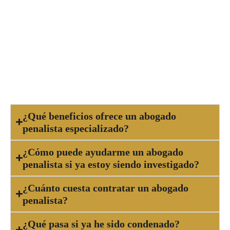
investigación penal. Cuanto antes se inicie la
defensa, más oportunidades tendrás de obtener
un resultado favorable. No esperes hasta que la
situación se complique, ya que un abogado
penalista experto puede orientarte y protegerte
desde el inicio del proceso.
¿Qué beneficios ofrece un abogado
penalista especializado?
¿Cómo puede ayudarme un abogado
penalista si ya estoy siendo investigado?
¿Cuánto cuesta contratar un abogado
penalista?
¿Qué pasa si ya he sido condenado?