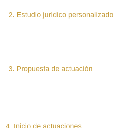
2. Estudio jurídico personalizado
Nuestro equipo evalúa el caso desde un enfoque
técnico y estratégico. Si es necesario, asignamos a
abogados especialistas según la materia implicada
(laboral, penal, fiscal, etc.).
3. Propuesta de actuación
Te presentamos una hoja de ruta legal clara: qué pasos
seguiremos, qué plazos estimamos y qué resultados
podemos prever. Todo con total transparencia.
4. Inicio de actuaciones