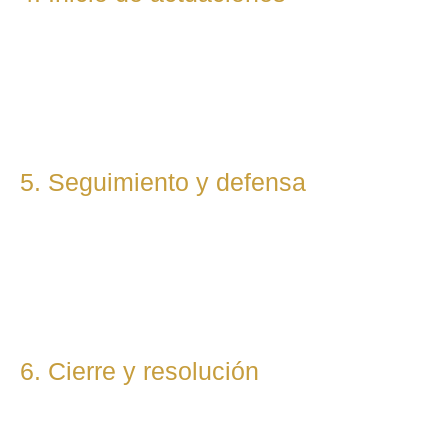
Redactamos, presentamos o respondemos escritos,
demandas, reclamaciones o negociaciones en nombre del
cliente. Mantenemos una comunicación constante y directa
durante todo el proceso.
5. Seguimiento y defensa
Te representamos en todas las fases del procedimiento,
ya sea vía judicial o extrajudicial. Nuestra prioridad es lograr
la mejor solución, anticipándonos a riesgos y defendiendo
tu posición con firmeza.
6. Cierre y resolución
Una vez alcanzada la resolución, te entregamos toda la
documentación final y te asesoramos sobre los pasos