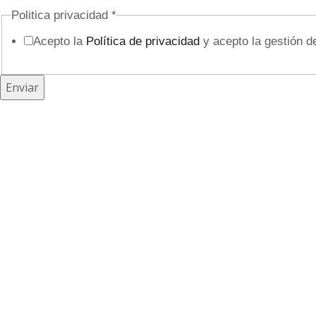
Politica privacidad
*
i
Acepto la
Política de privacidad
y acepto la gestión d
d
a
d
Enviar
C
a
m
p
o