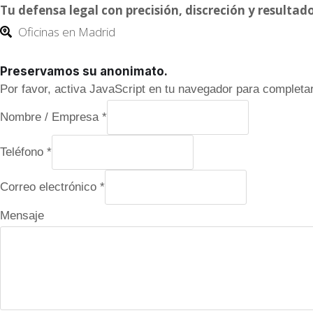
Tu defensa legal con precisión, discreción y result
Oficinas en Madrid
Preservamos su anonimato.
Por favor, activa JavaScript en tu navegador para completar
Nombre / Empresa
*
Teléfono
*
/
Correo electrónico
*
p
Mensaje
r
i
v
a
c