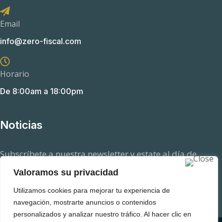
Email
info@zero-fiscal.com
Horario
De 8:00am a 18:00pm
Noticias
Subscríbete a nuestra newsletter y estate al día de
aquellas novedades en el ámbito fiscal que pueden
Valoramos su privacidad
afectarte.
Utilizamos cookies para mejorar tu experiencia de
navegación, mostrarte anuncios o contenidos
personalizados y analizar nuestro tráfico. Al hacer clic en