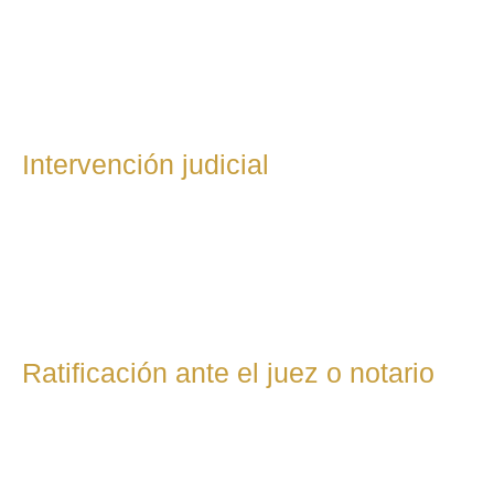
con el convenio regulador. Si es contencioso, se presenta
una demanda individual solicitando al juez que resuelva los
desacuerdos.
Intervención judicial
En divorcios contenciosos, el abogado representa al cliente
en todo el procedimiento judicial: Redacción de escritos
procesales Intervención en vista oral Presentación de
pruebas (documentos, testigos, informes, etc.)
Ratificación ante el juez o notario
En casos de mutuo acuerdo: Si hay hijos menores: el
convenio se ratifica ante el juez y el Ministerio Fiscal revisa
si protege a los menores. Si no hay hijos menores: el