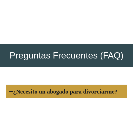
divorcio puede firmarse directamente ante notario con
asistencia del abogado.
Preguntas Frecuentes (FAQ)
¿Necesito un abogado para divorciarme?
Sí, es obligatorio contar con al menos un
abogado para tramitar un divorcio en España,
tanto si es de mutuo acuerdo como contencioso.