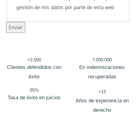
r
gestión de mis datos por parte de esta web
ó
n
Enviar
i
c
o
+2.500
7.000.000
M
Clientes defendidos con
En indemnizaciones
e
éxito
recuperadas
n
s
95%
+15
Tasa de éxito en juicios
a
Años de experiencia en
j
derecho
e