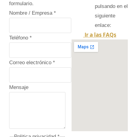
formulario.
pulsando en el
C
Nombre / Empresa
*
siguiente
o
enlace:
r
Ir a las FAQs
Teléfono
*
r
e
o
Correo electrónico
*
P
o
Mensaje
l
i
t
i
c
a
Politica privacidad
*