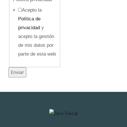
o
Acepto la
c
Política de
u
privacidad
y
l
acepto la gestión
t
de mis datos por
o
parte de esta web
Enviar