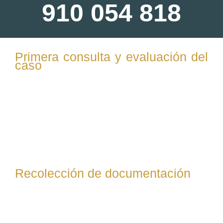
910 054 818
Primera consulta y evaluación del
caso
El abogado escucha la situación del cliente, evalúa el tipo
de divorcio (mutuo acuerdo o contencioso), los temas
clave (custodia, bienes, pensión, etc.) y ofrece un
diagnóstico inicial. También informa sobre plazos, costes
y documentación necesaria.
Recolección de documentación
El cliente entrega al abogado toda la documentación
requerida: certificado de matrimonio, nacimiento de
hijos, escrituras de bienes, cuentas bancarias, nóminas,