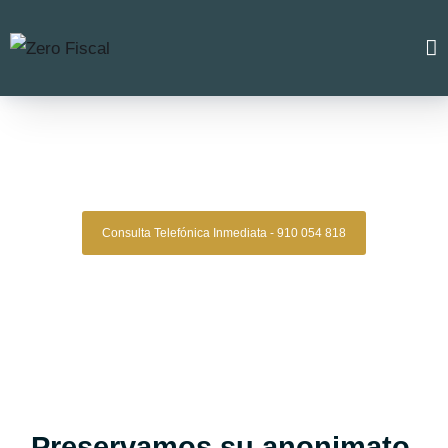
Zero Fiscal
»
Abogados divorcios ciudad real
Abogados Divorcio Ciudad
Real
Consulta Telefónica Inmediata - 910 054 818
Despacho De Abogados De Divorcios
Ciudad Real
Tu abogado de divorcio con estrategia, experiencia y
resultados comprobados.
Asesoría legal especializada en derecho familiar para quienes
buscan una representación sólida, confidencial y efectiva en
procesos de divorcio.
Oficinas en Madrid
Preservamos su anonimato.