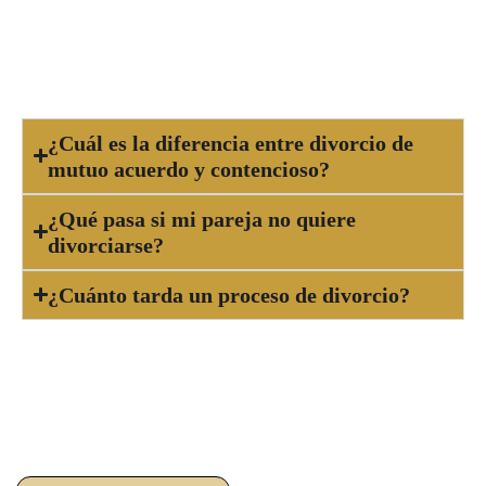
El abogado se encarga de redactar la demanda o
el convenio regulador y de representarte
legalmente durante todo el proceso.
¿Cuál es la diferencia entre divorcio de
mutuo acuerdo y contencioso?
¿Qué pasa si mi pareja no quiere
divorciarse?
¿Cuánto tarda un proceso de divorcio?