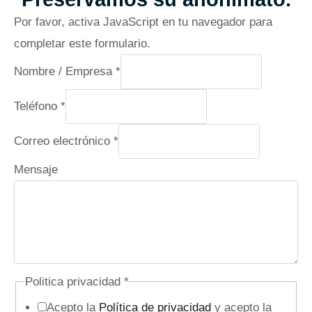
Por favor, activa JavaScript en tu navegador para
completar este formulario.
E
Nombre / Empresa
*
m
Teléfono
*
p
r
Correo electrónico
*
e
Mensaje
s
a
e
l
e
c
Politica privacidad
*
t
Acepto la
Política de privacidad
y acepto la