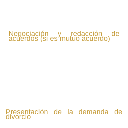
etc. Esto permite preparar correctamente la demanda o
convenio regulador.
Negociación y redacción de
acuerdos (si es mutuo acuerdo)
En divorcios amistosos, el abogado redacta el convenio
regulador, que incluye acuerdos sobre: Custodia y
visitas Pensión alimenticia y compensatoria Reparto de
bienes Se negocia directamente o con el abogado de la
otra parte, priorizando soluciones consensuadas.
Presentación de la demanda de
divorcio
Si hay mutuo acuerdo, se presenta una demanda conjunta