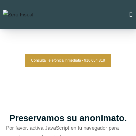
Zero Fiscal
»
Asesoria fiscal badajoz
Asesoría Fiscal Badajoz
Consulta Telefónica Inmediata - 910 054 818
Buscamos proactivamente la manera de que
nuestros clientes puedan
tributar lo mínimo
posible dentro de los márgenes del
ordenamiento jurídico
.
Madrid
Reseñas de Google Verificadas
Preservamos su anonimato.
Por favor, activa JavaScript en tu navegador para