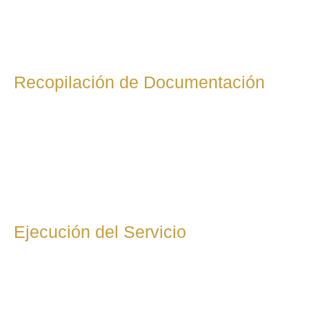
Recopilación de Documentación
Una vez aceptada la propuesta, recopilaremos toda la
documentación necesaria para la correcta gestión fiscal:
facturas, comprobantes, contratos y otros documentos
relevantes. Si no estás seguro de qué necesitas aportar, te
guiaremos paso a paso.
Ejecución del Servicio
Comenzamos con la gestión fiscal según lo acordado:
presentación de impuestos, optimización de tributos,
preparación de declaraciones fiscales, etc. Nos