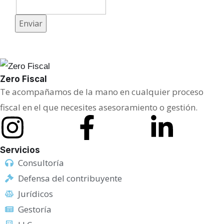
a
m
Enviar
p
o
C
o
Zero Fiscal
Te acompañamos de la mano en cualquier proceso
r
fiscal en el que necesites asesoramiento o gestión.
r
e
o
Servicios
Consultoría
Defensa del contribuyente
Jurídicos
Gestoría