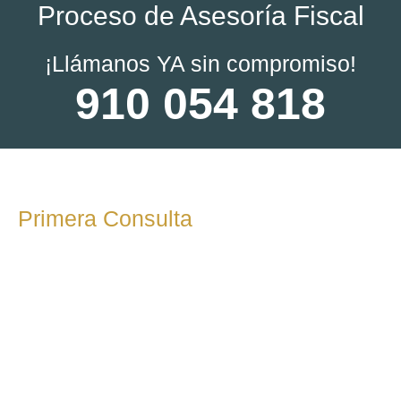
Proceso de Asesoría Fiscal
¡Llámanos YA sin compromiso!
910 054 818
Primera Consulta
En esta etapa inicial, realizamos una reunión o llamada para
conocer tus necesidades fiscales, los objetivos de tu
empresa o situación como autónomo. Durante esta
consulta, responderemos a tus preguntas y te
explicaremos cómo podemos ayudarte.