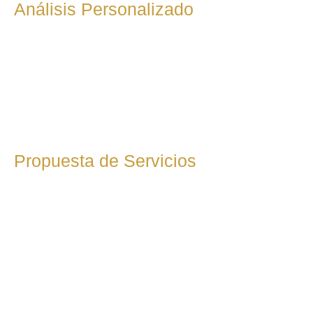
Análisis Personalizado
Tras la primera toma de contacto, llevamos a cabo un
análisis detallado de tu situación fiscal, examinando tu
actividad, facturación y obligaciones tributarias. Esta fase es
clave para identificar áreas de mejora, posibles
deducciones fiscales y optimizar la carga impositiva.
Propuesta de Servicios
Tras la primera toma de contacto, llevamos a cabo un
análisis detallado de tu situación fiscal, examinando tu
actividad, facturación y obligaciones tributarias. Esta fase es
clave para identificar áreas de mejora, posibles
deducciones fiscales y optimizar la carga impositiva.