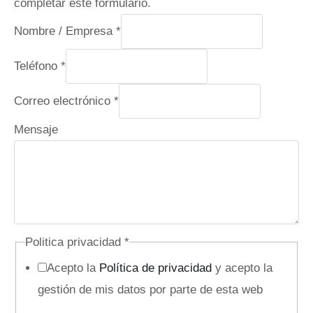
completar este formulario.
Nombre / Empresa
*
Teléfono
*
Correo electrónico
*
o
Mensaje
c
u
l
t
o
Politica privacidad
*
M
Acepto la
Política de privacidad
y acepto la
e
gestión de mis datos por parte de esta web
n