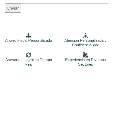
s
Enviar
a
j
e
Ahorro Fiscal Personalizado
Atención Personalizada y
Confidencialidad
Asesoría Integral en Tiempo
Experiencia en Diversos
Real
Sectores
Asesores fiscales en badajoz
Somos especialistas societarios y ahorro fiscal tributario,