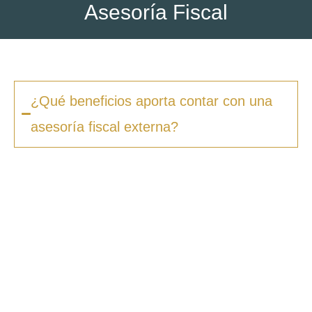
Asesoría Fiscal
¿Qué beneficios aporta contar con una
asesoría fiscal externa?
Contar con una asesoría fiscal externa
garantiza que todas tus obligaciones fiscales
se gestionen de manera correcta y dentro de
los plazos establecidos. Además,
optimizamos tu carga tributaria
aprovechando deducciones y beneficios
fiscales que quizás desconozcas. Esto te