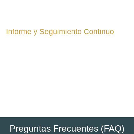
aseguramos de que todo esté listo dentro de los plazos
legales y que los cálculos sean precisos y beneficiosos.
Informe y Seguimiento Continuo
Te mantendremos informado de los resultados,
resolviendo cualquier duda que tengas. Además,
ofrecemos un seguimiento continuo para futuras
declaraciones fiscales o inspecciones. Nuestro objetivo es
que estés al día y en cumplimiento con todas tus
obligaciones tributarias.
Preguntas Frecuentes (FAQ)