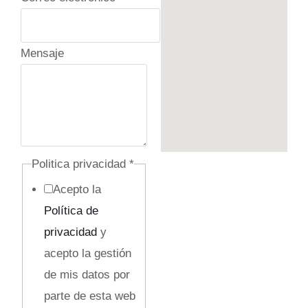
e
Mensaje
l
e
c
t
r
Politica privacidad
*
ó
Acepto la
n
Política de
i
privacidad
y
c
acepto la gestión
o
de mis datos por
C
parte de esta web