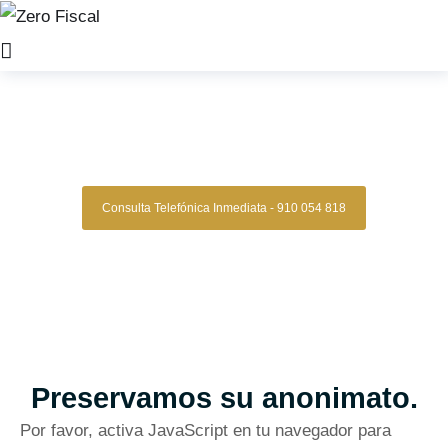
Zero Fiscal
»
Asesoria fiscal arganda del rey
Asesoría Fiscal Arganda Del
Rey
Consulta Telefónica Inmediata - 910 054 818
Buscamos proactivamente la manera de que
nuestros clientes puedan
tributar lo mínimo
posible dentro de los márgenes del
ordenamiento jurídico
.
Madrid
Reseñas de Google Verificadas
Preservamos su anonimato.
Por favor, activa JavaScript en tu navegador para