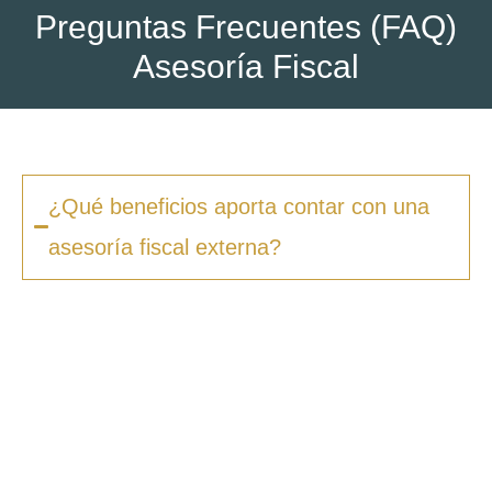
Preguntas Frecuentes (FAQ)
Asesoría Fiscal
¿Qué beneficios aporta contar con una
asesoría fiscal externa?
Contar con una asesoría fiscal externa
garantiza que todas tus obligaciones fiscales
se gestionen de manera correcta y dentro de
los plazos establecidos. Además,
optimizamos tu carga tributaria
aprovechando deducciones y beneficios