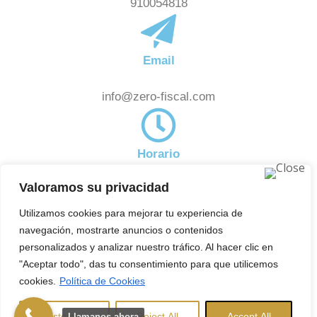
910054818
Email
info@zero-fiscal.com
Horario
Valoramos su privacidad
De 8:00am a 18:00pm
Noticias
Utilizamos cookies para mejorar tu experiencia de
Subscríbete a nuestra newsletter y estate al día de
navegación, mostrarte anuncios o contenidos
aquellas novedades en el ámbito fiscal que pueden
personalizados y analizar nuestro tráfico. Al hacer clic en
"Aceptar todo", das tu consentimiento para que utilicemos
afectarte.
cookies.
Política de Cookies
Copyright © 2025 ZeroFiscal. Todos los derechos
reservados.
Aviso Legal
|
Política de
Customise
Reject All
Accept All
Llamanos ahora