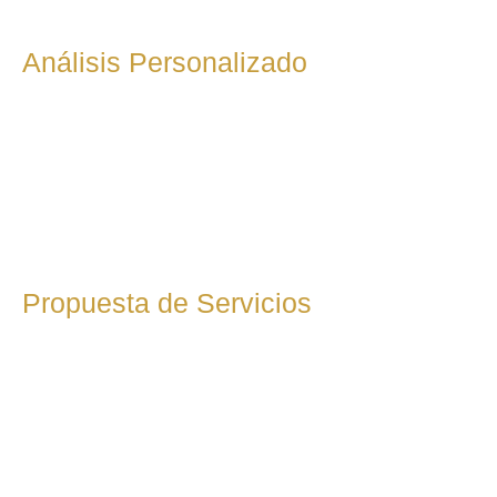
Análisis Personalizado
Tras la primera toma de contacto, llevamos a cabo un
análisis detallado de tu situación fiscal, examinando tu
actividad, facturación y obligaciones tributarias. Esta fase es
clave para identificar áreas de mejora, posibles
deducciones fiscales y optimizar la carga impositiva.
Propuesta de Servicios
Tras la primera toma de contacto, llevamos a cabo un
análisis detallado de tu situación fiscal, examinando tu
actividad, facturación y obligaciones tributarias. Esta fase es
clave para identificar áreas de mejora, posibles
deducciones fiscales y optimizar la carga impositiva.