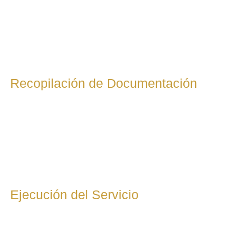
Recopilación de Documentación
Una vez aceptada la propuesta, recopilaremos toda la
documentación necesaria para la correcta gestión fiscal:
facturas, comprobantes, contratos y otros documentos
relevantes. Si no estás seguro de qué necesitas aportar, te
guiaremos paso a paso.
Ejecución del Servicio
Comenzamos con la gestión fiscal según lo acordado:
presentación de impuestos, optimización de tributos,