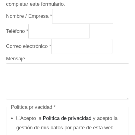
completar este formulario.
/
Nombre / Empresa
*
N
Teléfono
*
o
m
Correo electrónico
*
b
Mensaje
r
e
E
m
p
r
Politica privacidad
*
e
Acepto la
Política de privacidad
y acepto la
s
gestión de mis datos por parte de esta web
a