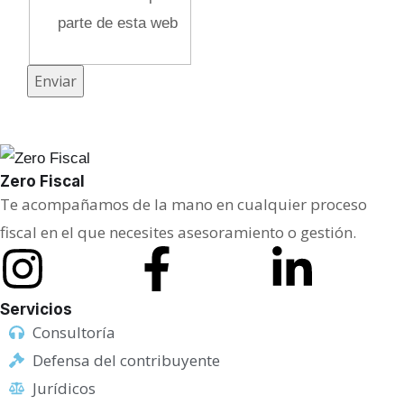
parte de esta web
i
d
a
Enviar
d
E
m
Zero Fiscal
p
Te acompañamos de la mano en cualquier proceso
r
fiscal en el que necesites asesoramiento o gestión.
e
s
a
Servicios
Consultoría
Defensa del contribuyente
Jurídicos