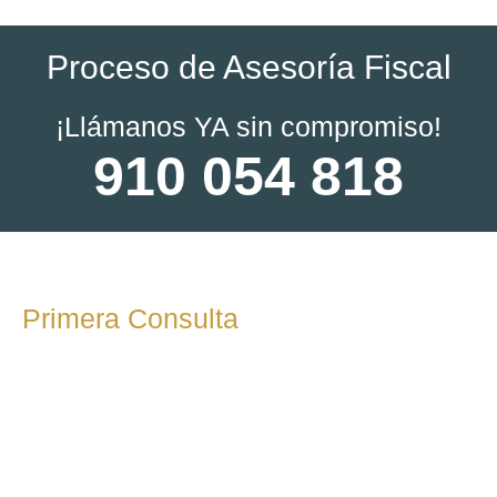
Proceso de Asesoría Fiscal
¡Llámanos YA sin compromiso!
910 054 818
Primera Consulta
En esta etapa inicial, realizamos una reunión o llamada para
conocer tus necesidades fiscales, los objetivos de tu
empresa o situación como autónomo. Durante esta
consulta, responderemos a tus preguntas y te
explicaremos cómo podemos ayudarte.