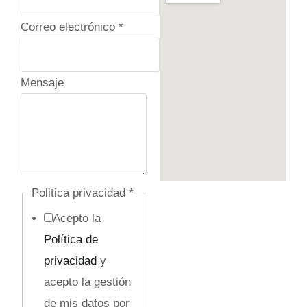
T
Correo electrónico
*
e
l
Mensaje
é
f
o
n
o
Politica privacidad
*
p
Acepto la
r
Política de
i
privacidad
y
v
acepto la gestión
a
de mis datos por
c