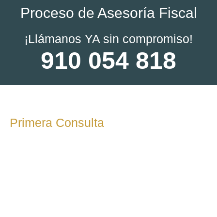
Proceso de Asesoría Fiscal
¡Llámanos YA sin compromiso!
910 054 818
Primera Consulta
En esta etapa inicial, realizamos una reunión o llamada para
conocer tus necesidades fiscales, los objetivos de tu
empresa o situación como autónomo. Durante esta
consulta, responderemos a tus preguntas y te
explicaremos cómo podemos ayudarte.