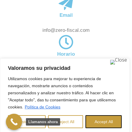
Email
info@zero-fiscal.com
Horario
Valoramos su privacidad
De 8:00am a 18:00pm
Noticias
Utilizamos cookies para mejorar tu experiencia de
Subscríbete a nuestra newsletter y estate al día de
navegación, mostrarte anuncios o contenidos
aquellas novedades en el ámbito fiscal que pueden
personalizados y analizar nuestro tráfico. Al hacer clic en
"Aceptar todo", das tu consentimiento para que utilicemos
afectarte.
cookies.
Política de Cookies
Copyright © 2025 ZeroFiscal. Todos los derechos
reservados.
Aviso Legal
|
Política de
Customise
Reject All
Accept All
Llamanos ahora
Privacidad
|
Política de Cookies
Herencias Madrid