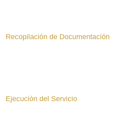
Recopilación de Documentación
Una vez aceptada la propuesta, recopilaremos toda la
documentación necesaria para la correcta gestión fiscal:
facturas, comprobantes, contratos y otros documentos
relevantes. Si no estás seguro de qué necesitas aportar, te
guiaremos paso a paso.
Ejecución del Servicio
Comenzamos con la gestión fiscal según lo acordado:
presentación de impuestos, optimización de tributos,
preparación de declaraciones fiscales, etc. Nos