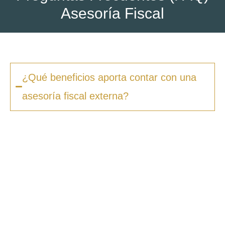
Asesoría Fiscal
¿Qué beneficios aporta contar con una
asesoría fiscal externa?
Contar con una asesoría fiscal externa
garantiza que todas tus obligaciones fiscales
se gestionen de manera correcta y dentro de
los plazos establecidos. Además,
optimizamos tu carga tributaria
aprovechando deducciones y beneficios
fiscales que quizás desconozcas. Esto te