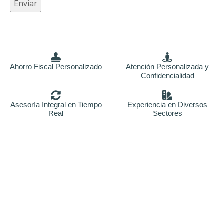
ó
Enviar
n
i
c
o
Ahorro Fiscal Personalizado
Atención Personalizada y
Confidencialidad
E
m
Asesoría Integral en Tiempo
Experiencia en Diversos
p
Real
Sectores
r
e
s
a
Asesores fiscales en
chamartin