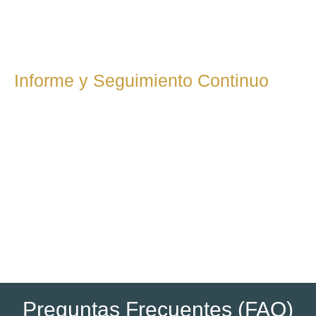
aseguramos de que todo esté listo dentro de los plazos
legales y que los cálculos sean precisos y beneficiosos.
Informe y Seguimiento Continuo
Te mantendremos informado de los resultados,
resolviendo cualquier duda que tengas. Además,
ofrecemos un seguimiento continuo para futuras
declaraciones fiscales o inspecciones. Nuestro objetivo es
que estés al día y en cumplimiento con todas tus
obligaciones tributarias.
Preguntas Frecuentes (FAQ)