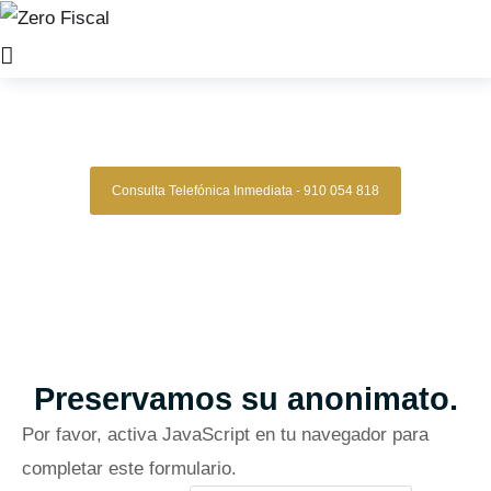
Zero Fiscal
»
Asesoria fiscal chamartin
Asesoría Fiscal Chamartin
Consulta Telefónica Inmediata - 910 054 818
Buscamos proactivamente la manera de que
nuestros clientes puedan
tributar lo mínimo
posible dentro de los márgenes del
ordenamiento jurídico
.
Madrid
Reseñas de Google Verificadas
Preservamos su anonimato.
Por favor, activa JavaScript en tu navegador para
completar este formulario.