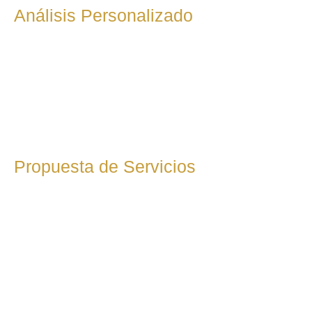
Análisis Personalizado
Tras la primera toma de contacto, llevamos a cabo un
análisis detallado de tu situación fiscal, examinando tu
actividad, facturación y obligaciones tributarias. Esta fase es
clave para identificar áreas de mejora, posibles
deducciones fiscales y optimizar la carga impositiva.
Propuesta de Servicios
Tras la primera toma de contacto, llevamos a cabo un
análisis detallado de tu situación fiscal, examinando tu
actividad, facturación y obligaciones tributarias. Esta fase es
clave para identificar áreas de mejora, posibles
deducciones fiscales y optimizar la carga impositiva.