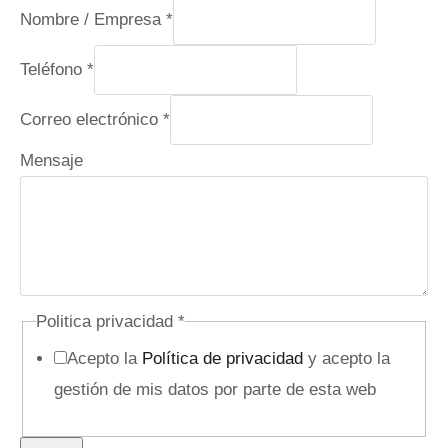
Nombre / Empresa
*
Teléfono
*
C
Correo electrónico
*
a
Mensaje
m
p
o
e
l
Politica privacidad
*
e
Acepto la
Política de privacidad
y acepto la
c
gestión de mis datos por parte de esta web
t
r