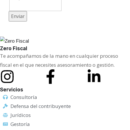
C
Enviar
o
r
r
Zero Fiscal
e
Te acompañamos de la mano en cualquier proceso
o
fiscal en el que necesites asesoramiento o gestión.
M
e
n
Servicios
s
Consultoría
a
Defensa del contribuyente
j
Jurídicos
e
Gestoría