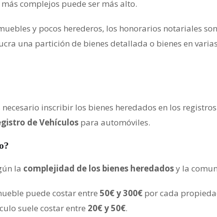
 más complejos puede ser más alto.
inmuebles y pocos herederos, los honorarios notariales so
olucra una partición de bienes detallada o bienes en vari
 necesario inscribir los bienes heredados en los registr
gistro de Vehículos
para automóviles.
o?
gún la
complejidad de los bienes heredados
y la comun
nmueble puede costar entre
50€ y 300€
por cada propieda
ículo suele costar entre
20€ y 50€
.