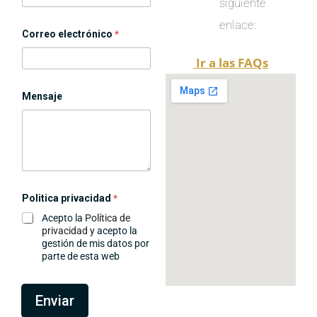
siguiente
enlace:
Correo electrónico
*
Ir a las FAQs
Mensaje
C
Politica privacidad
*
a
m
Acepto la
Política de
p
privacidad
y acepto la
o
gestión de mis datos por
P
parte de esta web
o
l
i
t
Enviar
i