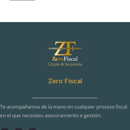
c
a
p
r
i
v
a
c
i
d
a
d
Zero Fiscal
Te acompañamos de la mano en cualquier proceso fiscal
en el que necesites asesoramiento o gestión.