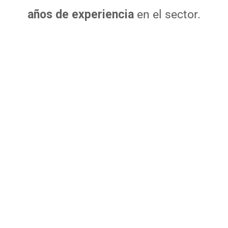
años de experiencia
en el sector.
Hacer lo Correcto, en
el Momento Adecuado
CLIENTES
SATISFECHOS
PROYECTOS