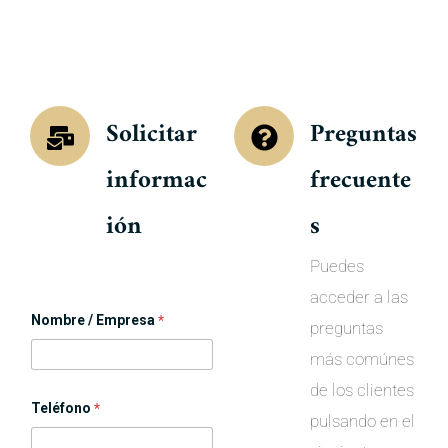
Solicitar
Preguntas
informac
frecuente
ión
s
Puedes
acceder a las
Nombre / Empresa
*
preguntas
más comúnes
de los clientes
Teléfono
*
pulsando en el