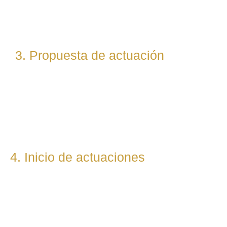
abogados especialistas según la materia implicada
(laboral, penal, fiscal, etc.).
3. Propuesta de actuación
Te presentamos una hoja de ruta legal clara: qué pasos
seguiremos, qué plazos estimamos y qué resultados
podemos prever. Todo con total transparencia.
4. Inicio de actuaciones
Redactamos, presentamos o respondemos escritos,
demandas, reclamaciones o negociaciones en nombre del
cliente. Mantenemos una comunicación constante y directa
durante todo el proceso.