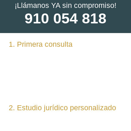
¡Llámanos YA sin compromiso!
910 054 818
1. Primera consulta
Analizamos tu caso en profundidad mediante una
reunión presencial (En nuestras oficinas en
Torrelodones, Madrid) u online. Escuchamos tu
situación, resolvemos dudas iniciales y valoramos
posibles vías de actuación.
2. Estudio jurídico personalizado
Nuestro equipo evalúa el caso desde un enfoque
técnico y estratégico. Si es necesario, asignamos a