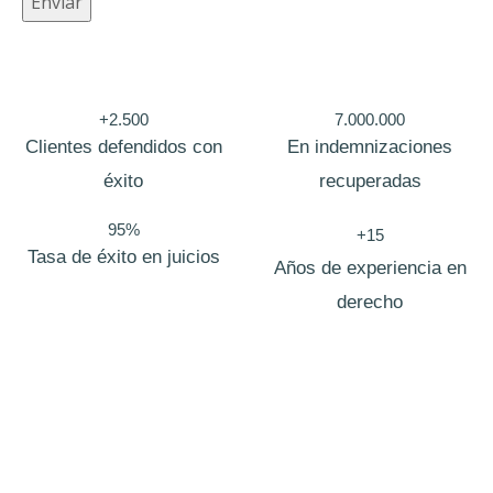
Enviar
a
+2.500
7.000.000
Clientes defendidos con
En indemnizaciones
éxito
recuperadas
95%
+15
Tasa de éxito en juicios
Años de experiencia en
derecho
Bufete de abogados Acacias