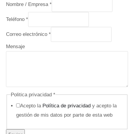
Nombre / Empresa
*
N
Teléfono
*
o
Correo electrónico
*
m
b
Mensaje
r
e
/
E
m
Politica privacidad
*
p
Acepto la
Política de privacidad
y acepto la
r
gestión de mis datos por parte de esta web
e
s