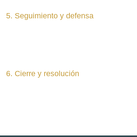
5. Seguimiento y defensa
Te representamos en todas las fases del procedimiento,
ya sea vía judicial o extrajudicial. Nuestra prioridad es lograr
la mejor solución, anticipándonos a riesgos y defendiendo
tu posición con firmeza.
6. Cierre y resolución
Una vez alcanzada la resolución, te entregamos toda la
documentación final y te asesoramos sobre los pasos
posteriores si los hubiera (ejecución, recursos, etc.).