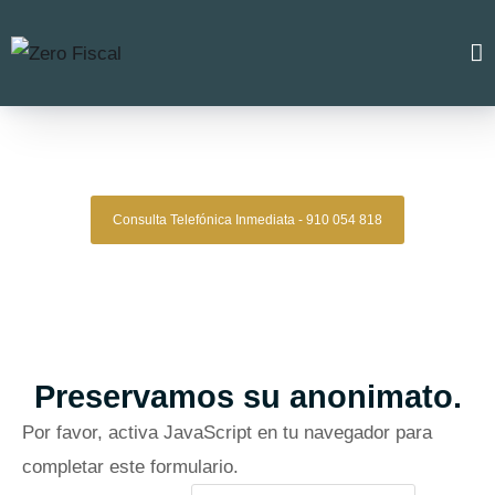
Zero Fiscal
»
Abogado Acacias
Abogado Acacias
Consulta Telefónica Inmediata - 910 054 818
Despacho De Abogados Acacias
Tu defensa legal con precisión, discreción y resultados
comprobados.
Asesoría de alto nivel para clientes que exigen
lo mejor.
Oficinas en Madrid
Preservamos su anonimato.
Por favor, activa JavaScript en tu navegador para
completar este formulario.