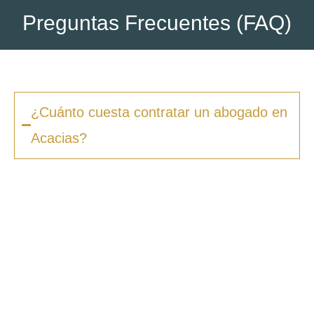
Preguntas Frecuentes (FAQ)
¿Cuánto cuesta contratar un abogado en
Acacias?
Los honorarios varían según la complejidad
del caso y el tipo de procedimiento. En
Zero
Fiscal
, ofrecemos presupuestos claros desde
la primera consulta, sin sorpresas ni costes
ocultos. Además, en muchos casos ofrecemos
facilidades de pago.