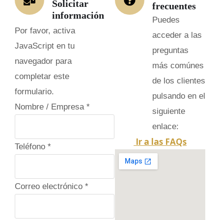
Solicitar
frecuentes
información
Puedes
Por favor, activa
acceder a las
JavaScript en tu
preguntas
navegador para
más comúnes
completar este
de los clientes
formulario.
pulsando en el
Nombre / Empresa
*
siguiente
enlace:
Ir a las FAQs
o
Teléfono
*
c
u
Correo electrónico
*
l
t