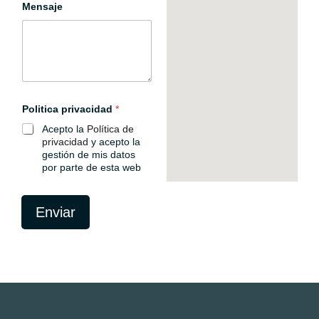
Mensaje
Politica privacidad
*
Acepto la
Política de
privacidad
y acepto la
gestión de mis datos
por parte de esta web
E
m
Enviar
p
r
e
s
a
N
o
m
b