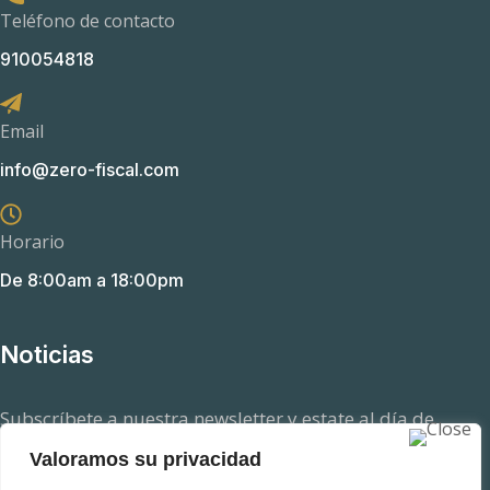
Teléfono de contacto
910054818
Email
info@zero-fiscal.com
Horario
De 8:00am a 18:00pm
Noticias
Subscríbete a nuestra newsletter y estate al día de
aquellas novedades en el ámbito fiscal que pueden
Valoramos su privacidad
afectarte.