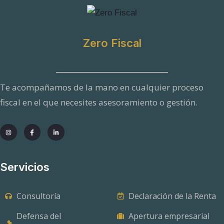
r
e
p
r
i
Zero Fiscal
v
a
c
i
d
Te acompañamos de la mano en cualquier proceso
a
d
fiscal en el que necesites asesoramiento o gestión.
Servicios
Consultoría
Declaración de la Renta
Defensa del
Apertura empresarial