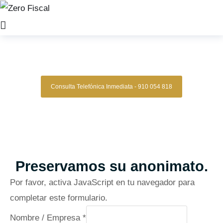
Zero Fiscal
»
Abogado Adelfas
Abogado Adelfas
Consulta Telefónica Inmediata - 910 054 818
Despacho De Abogados Adelfas
Tu defensa legal con precisión, discreción y resultados
comprobados.
Asesoría de alto nivel para clientes que exigen
lo mejor.
Oficinas en Madrid
Preservamos su anonimato.
Por favor, activa JavaScript en tu navegador para
completar este formulario.
Nombre / Empresa
*