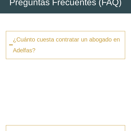
Preguntas Frecuentes (FAQ)
¿Cuánto cuesta contratar un abogado en
Adelfas?
Los honorarios varían según la complejidad
del caso y el tipo de procedimiento. En
Zero
Fiscal
, ofrecemos presupuestos claros desde
la primera consulta, sin sorpresas ni costes
ocultos. Además, en muchos casos ofrecemos
facilidades de pago.