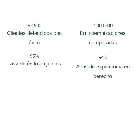
s
a
j
+2.500
7.000.000
Clientes defendidos con
En indemnizaciones
e
éxito
recuperadas
N
o
95%
+15
m
Tasa de éxito en juicios
Años de experiencia en
b
derecho
r
e
Bufete de abogados Adelfas
En
Zero Fiscal
, nacimos con una visión clara: redefinir la