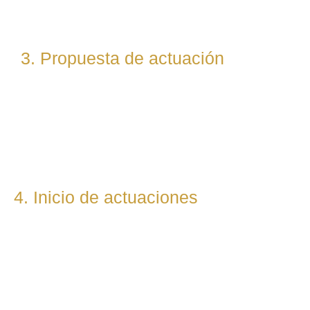
(laboral, penal, fiscal, etc.).
3. Propuesta de actuación
Te presentamos una hoja de ruta legal clara: qué pasos
seguiremos, qué plazos estimamos y qué resultados
podemos prever. Todo con total transparencia.
4. Inicio de actuaciones
Redactamos, presentamos o respondemos escritos,
demandas, reclamaciones o negociaciones en nombre del
cliente. Mantenemos una comunicación constante y directa
durante todo el proceso.