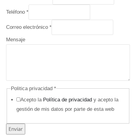
e
Teléfono
*
l
Correo electrónico
*
e
c
Mensaje
t
r
ó
n
i
Politica privacidad
*
c
Acepto la
Política de privacidad
y acepto la
o
gestión de mis datos por parte de esta web
M
e
Enviar
n