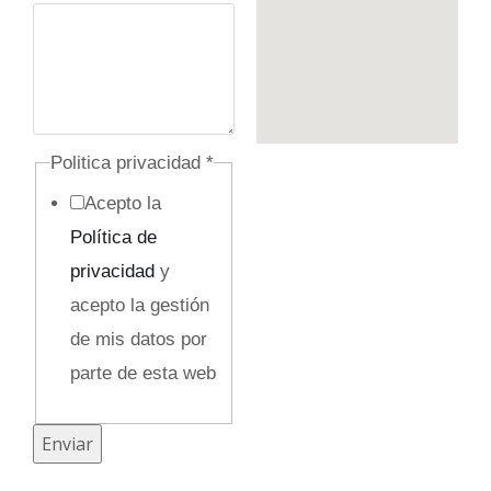
C
o
r
r
e
Politica privacidad
*
o
Acepto la
Política de
privacidad
y
acepto la gestión
de mis datos por
parte de esta web
Enviar