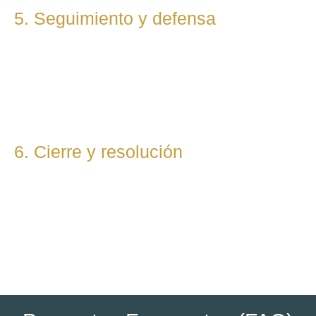
5. Seguimiento y defensa
Te representamos en todas las fases del procedimiento,
ya sea vía judicial o extrajudicial. Nuestra prioridad es lograr
la mejor solución, anticipándonos a riesgos y defendiendo
tu posición con firmeza.
6. Cierre y resolución
Una vez alcanzada la resolución, te entregamos toda la
documentación final y te asesoramos sobre los pasos
posteriores si los hubiera (ejecución, recursos, etc.).