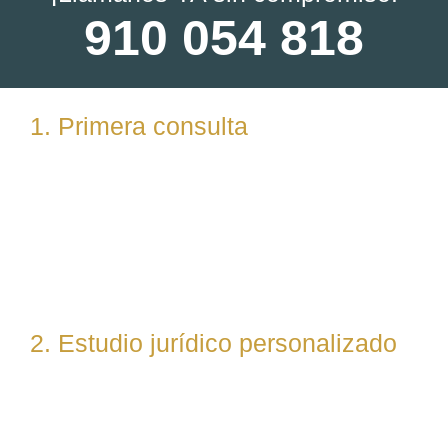
910 054 818
1. Primera consulta
Analizamos tu caso en profundidad mediante una
reunión presencial (En nuestras oficinas en
Torrelodones, Madrid) u online. Escuchamos tu
situación, resolvemos dudas iniciales y valoramos
posibles vías de actuación.
2. Estudio jurídico personalizado
Nuestro equipo evalúa el caso desde un enfoque
técnico y estratégico. Si es necesario, asignamos a
abogados especialistas según la materia implicada