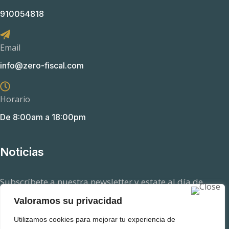
910054818
Email
info@zero-fiscal.com
Horario
De 8:00am a 18:00pm
Noticias
Subscríbete a nuestra newsletter y estate al día de
aquellas novedades en el ámbito fiscal que pueden
Valoramos su privacidad
afectarte.
Utilizamos cookies para mejorar tu experiencia de