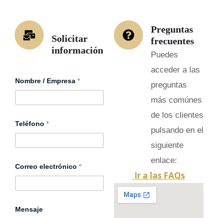
Preguntas
Solicitar
frecuentes
información
Puedes
acceder a las
Nombre / Empresa
*
preguntas
más comúnes
de los clientes
Teléfono
*
pulsando en el
siguiente
M
enlace:
Correo electrónico
*
e
Ir a las FAQs
n
s
a
j
e
Mensaje
/