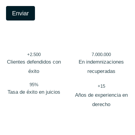
r
ó
n
Enviar
i
c
o
C
a
m
p
o
+2.500
7.000.000
/
Clientes defendidos con
En indemnizaciones
éxito
recuperadas
95%
+15
Tasa de éxito en juicios
Años de experiencia en
derecho