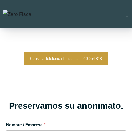
Zero Fiscal
»
Abogado Alfaro
Abogado Alfaro
Consulta Telefónica Inmediata - 910 054 818
Despacho De Abogados Alfaro
Tu defensa legal con precisión, discreción y resultados
comprobados.
Asesoría de alto nivel para clientes que exigen
lo mejor.
Oficinas en Madrid
Preservamos su anonimato.
Nombre / Empresa
*