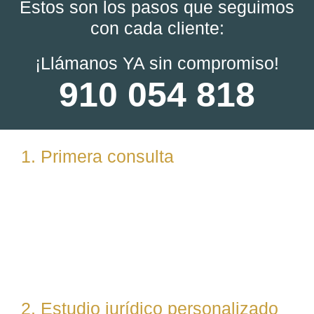
Estos son los pasos que seguimos
con cada cliente:
¡Llámanos YA sin compromiso!
910 054 818
1. Primera consulta
Analizamos tu caso en profundidad mediante una
reunión presencial (En nuestras oficinas en
Torrelodones, Madrid) u online. Escuchamos tu
situación, resolvemos dudas iniciales y valoramos
posibles vías de actuación.
2. Estudio jurídico personalizado