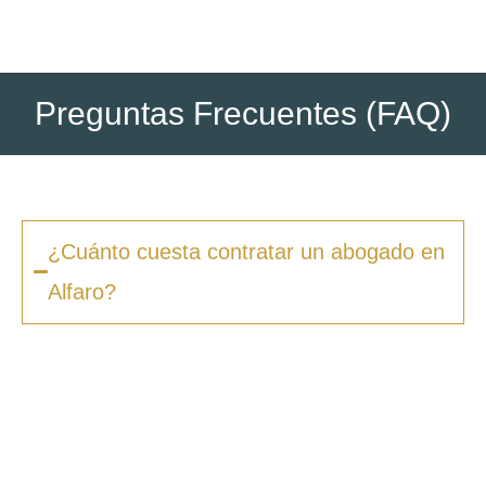
Preguntas Frecuentes (FAQ)
¿Cuánto cuesta contratar un abogado en
Alfaro?
Los honorarios varían según la complejidad
del caso y el tipo de procedimiento. En
Zero
Fiscal
, ofrecemos presupuestos claros desde
la primera consulta, sin sorpresas ni costes