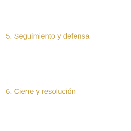
cliente. Mantenemos una comunicación constante y directa
durante todo el proceso.
5. Seguimiento y defensa
Te representamos en todas las fases del procedimiento,
ya sea vía judicial o extrajudicial. Nuestra prioridad es lograr
la mejor solución, anticipándonos a riesgos y defendiendo
tu posición con firmeza.
6. Cierre y resolución
Una vez alcanzada la resolución, te entregamos toda la
documentación final y te asesoramos sobre los pasos
posteriores si los hubiera (ejecución, recursos, etc.).