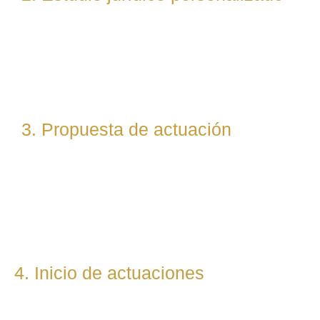
Nuestro equipo evalúa el caso desde un enfoque
técnico y estratégico. Si es necesario, asignamos a
abogados especialistas según la materia implicada
(laboral, penal, fiscal, etc.).
3. Propuesta de actuación
Te presentamos una hoja de ruta legal clara: qué pasos
seguiremos, qué plazos estimamos y qué resultados
podemos prever. Todo con total transparencia.
4. Inicio de actuaciones
Redactamos, presentamos o respondemos escritos,
demandas, reclamaciones o negociaciones en nombre del