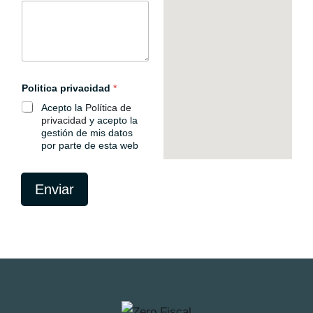
p
r
i
v
a
c
i
Politica privacidad
*
d
a
Acepto la
Política de
d
privacidad
y acepto la
gestión de mis datos
por parte de esta web
Enviar