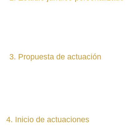
Nuestro equipo evalúa el caso desde un enfoque
técnico y estratégico. Si es necesario, asignamos a
abogados especialistas según la materia implicada
(laboral, penal, fiscal, etc.).
3. Propuesta de actuación
Te presentamos una hoja de ruta legal clara: qué pasos
seguiremos, qué plazos estimamos y qué resultados
podemos prever. Todo con total transparencia.
4. Inicio de actuaciones
Redactamos, presentamos o respondemos escritos,
demandas, reclamaciones o negociaciones en nombre del