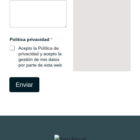
a
m
p
o
o
c
u
Politica privacidad
*
l
t
Acepto la
Política de
o
privacidad
y acepto la
gestión de mis datos
por parte de esta web
Enviar