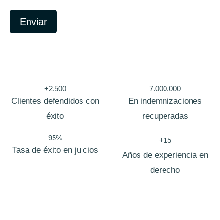
n
o
Enviar
N
o
m
b
r
e
+2.500
7.000.000
Clientes defendidos con
En indemnizaciones
éxito
recuperadas
95%
+15
Tasa de éxito en juicios
Años de experiencia en
derecho