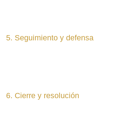
cliente. Mantenemos una comunicación constante y directa
durante todo el proceso.
5. Seguimiento y defensa
Te representamos en todas las fases del procedimiento,
ya sea vía judicial o extrajudicial. Nuestra prioridad es lograr
la mejor solución, anticipándonos a riesgos y defendiendo
tu posición con firmeza.
6. Cierre y resolución
Una vez alcanzada la resolución, te entregamos toda la
documentación final y te asesoramos sobre los pasos
posteriores si los hubiera (ejecución, recursos, etc.).