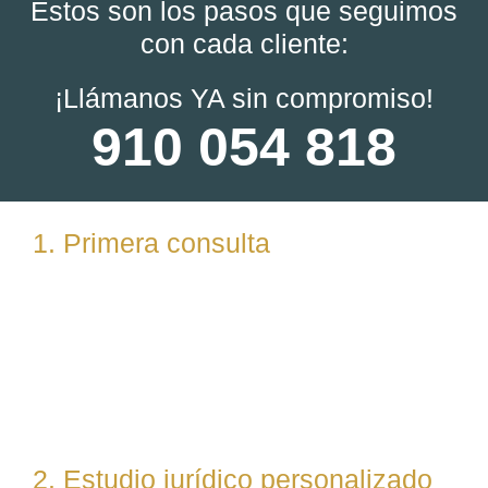
Estos son los pasos que seguimos
con cada cliente:
¡Llámanos YA sin compromiso!
910 054 818
1. Primera consulta
Analizamos tu caso en profundidad mediante una
reunión presencial (En nuestras oficinas en
Torrelodones, Madrid) u online. Escuchamos tu
situación, resolvemos dudas iniciales y valoramos
posibles vías de actuación.
2. Estudio jurídico personalizado