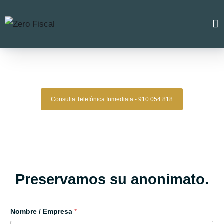
Zero Fiscal
»
Abogado Andalucia
Abogado Andalucia
Consulta Telefónica Inmediata - 910 054 818
Despacho De Abogados Andalucia
Tu defensa legal con precisión, discreción y resultados
comprobados.
Asesoría de alto nivel para clientes que exigen
lo mejor.
Oficinas en Madrid
Preservamos su anonimato.
Nombre / Empresa
*