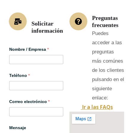
Preguntas
Solicitar
frecuentes
información
Puedes
acceder a las
Nombre / Empresa
*
preguntas
más comúnes
de los clientes
Teléfono
*
pulsando en el
siguiente
M
enlace:
Correo electrónico
*
e
Ir a las FAQs
n
s
a
j
e
Mensaje
C