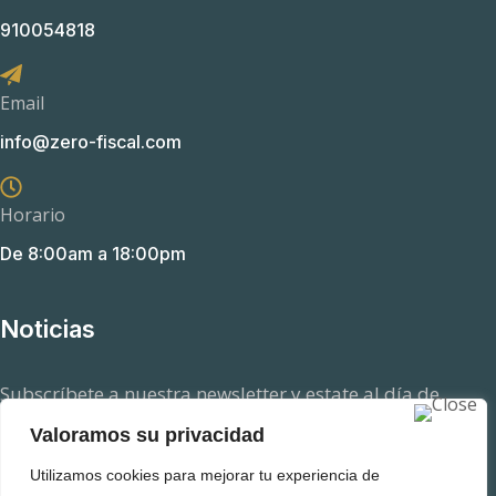
910054818
Email
info@zero-fiscal.com
Horario
De 8:00am a 18:00pm
Noticias
Subscríbete a nuestra newsletter y estate al día de
aquellas novedades en el ámbito fiscal que pueden
Valoramos su privacidad
afectarte.
Utilizamos cookies para mejorar tu experiencia de