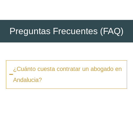
Preguntas Frecuentes (FAQ)
¿Cuánto cuesta contratar un abogado en
Andalucia?
Los honorarios varían según la complejidad
del caso y el tipo de procedimiento. En
Zero
Fiscal
, ofrecemos presupuestos claros desde
la primera consulta, sin sorpresas ni costes