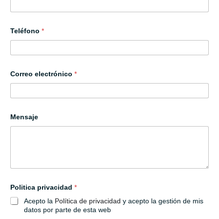
Teléfono
*
Correo electrónico
*
P
Mensaje
o
l
i
t
i
c
a
T
e
Politica privacidad
*
l
Acepto la
Política de privacidad
y acepto la gestión de mis
é
f
datos por parte de esta web
o