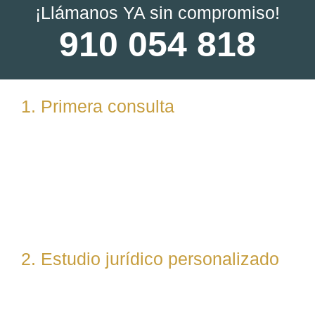
¡Llámanos YA sin compromiso!
910 054 818
1. Primera consulta
Analizamos tu caso en profundidad mediante una
reunión presencial (En nuestras oficinas en
Torrelodones, Madrid) u online. Escuchamos tu
situación, resolvemos dudas iniciales y valoramos
posibles vías de actuación.
2. Estudio jurídico personalizado
Nuestro equipo evalúa el caso desde un enfoque
técnico y estratégico. Si es necesario, asignamos a