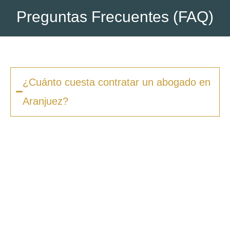
Preguntas Frecuentes (FAQ)
¿Cuánto cuesta contratar un abogado en
Aranjuez?
Los honorarios varían según la complejidad
del caso y el tipo de procedimiento. En
Zero
Fiscal
, ofrecemos presupuestos claros desde
la primera consulta, sin sorpresas ni costes
ocultos. Además, en muchos casos ofrecemos
facilidades de pago.