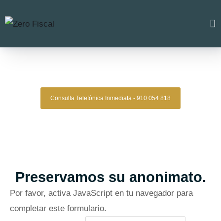
Zero Fiscal
»
Abogado Aranjuez
Abogado Aranjuez
Consulta Telefónica Inmediata - 910 054 818
Despacho De Abogados Aranjuez
Tu defensa legal con precisión, discreción y resultados
comprobados.
Asesoría de alto nivel para clientes que exigen
lo mejor.
Oficinas en Madrid
Preservamos su anonimato.
Por favor, activa JavaScript en tu navegador para
completar este formulario.