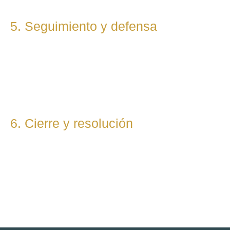
5. Seguimiento y defensa
Te representamos en todas las fases del procedimiento,
ya sea vía judicial o extrajudicial. Nuestra prioridad es lograr
la mejor solución, anticipándonos a riesgos y defendiendo
tu posición con firmeza.
6. Cierre y resolución
Una vez alcanzada la resolución, te entregamos toda la
documentación final y te asesoramos sobre los pasos
posteriores si los hubiera (ejecución, recursos, etc.).