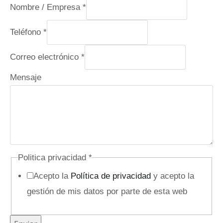
Nombre / Empresa
*
Teléfono
*
Correo electrónico
*
E
Mensaje
m
p
r
e
s
Politica privacidad
*
a
Acepto la
Política de privacidad
y acepto la
e
gestión de mis datos por parte de esta web
l
e