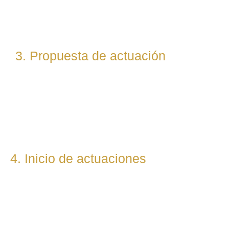
abogados especialistas según la materia implicada
(laboral, penal, fiscal, etc.).
3. Propuesta de actuación
Te presentamos una hoja de ruta legal clara: qué pasos
seguiremos, qué plazos estimamos y qué resultados
podemos prever. Todo con total transparencia.
4. Inicio de actuaciones
Redactamos, presentamos o respondemos escritos,
demandas, reclamaciones o negociaciones en nombre del
cliente. Mantenemos una comunicación constante y directa
durante todo el proceso.