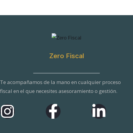
m
p
r
e
s
a
Zero Fiscal
/
M
e
Te acompañamos de la mano en cualquier proceso
n
fiscal en el que necesites asesoramiento o gestión.
s
a
j
e