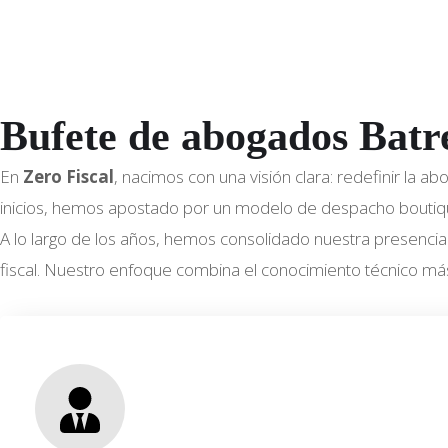
o
m
b
r
Bufete de abogados Batr
e
En
Zero Fiscal
, nacimos con una visión clara: redefinir la 
inicios, hemos apostado por un modelo de despacho boutique,
A lo largo de los años, hemos consolidado nuestra presencia 
fiscal. Nuestro enfoque combina el conocimiento técnico má