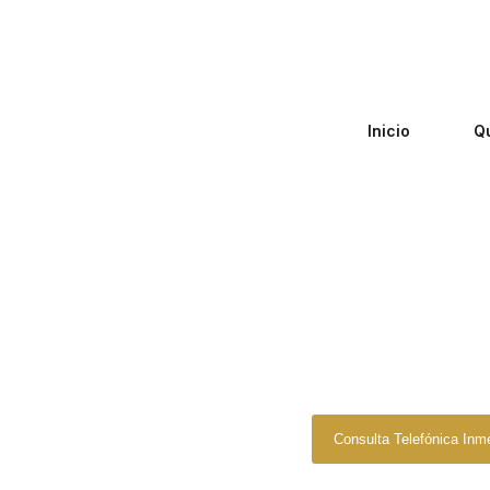
Inicio
Q
Zero Fiscal
»
Abo
Abogado 
Consulta Telefónica Inm