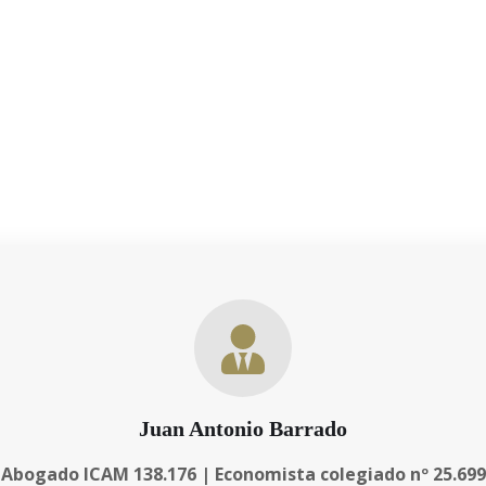
 trato directo y exclusivo, sin
as necesidades personales y
 resultados. A lo largo de los
empresariales de nuestros cli
Juan Antonio Barrado
Abogado ICAM 138.176 | Economista colegiado nº 25.699