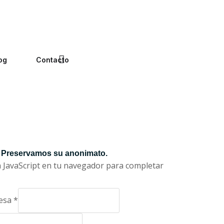
og
Contacto
Preservamos su anonimato.
va JavaScript en tu navegador para completar
.
esa
*