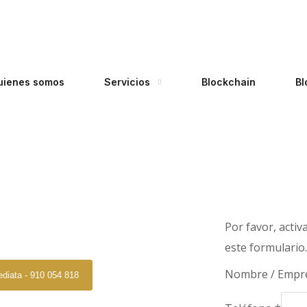
uienes somos
Servicios
Blockchain
Bl
gado Caceres
Por favor, acti
Caceres
este formulario
N
Nombre / Empr
ediata - 910 054 818
o