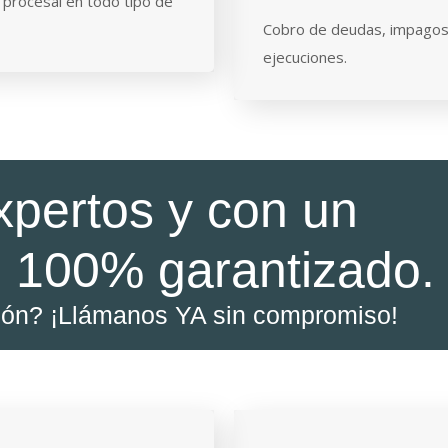
 procesal en todo tipo de
Cobro de deudas, impagos
ejecuciones.
xpertos y con un
 100% garantizado.
ión? ¡Llámanos YA sin compromiso!