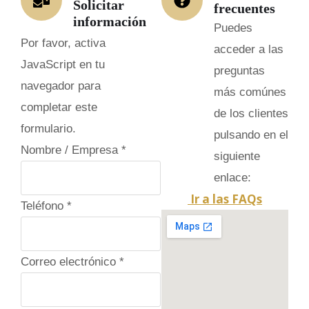
Solicitar
frecuentes
información
Puedes
Por favor, activa
acceder a las
JavaScript en tu
preguntas
navegador para
más comúnes
completar este
de los clientes
formulario.
pulsando en el
Nombre / Empresa
*
siguiente
enlace:
Ir a las FAQs
N
Teléfono
*
o
m
Correo electrónico
*
b
r