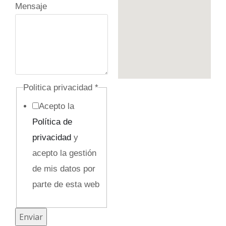
e
Mensaje
T
e
l
é
f
Politica privacidad
*
o
Acepto la
n
Política de
o
privacidad
y
o
acepto la gestión
c
de mis datos por
u
parte de esta web
l
t
Enviar
o