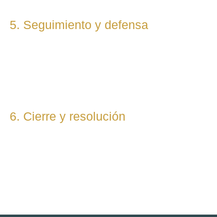
5. Seguimiento y defensa
Te representamos en todas las fases del procedimiento,
ya sea vía judicial o extrajudicial. Nuestra prioridad es lograr
la mejor solución, anticipándonos a riesgos y defendiendo
tu posición con firmeza.
6. Cierre y resolución
Una vez alcanzada la resolución, te entregamos toda la
documentación final y te asesoramos sobre los pasos
posteriores si los hubiera (ejecución, recursos, etc.).