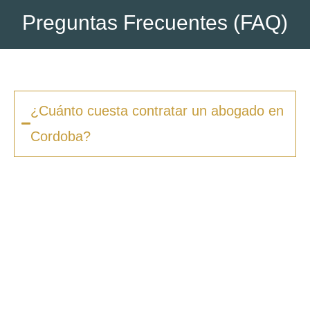
Preguntas Frecuentes (FAQ)
¿Cuánto cuesta contratar un abogado en
Cordoba?
Los honorarios varían según la complejidad
del caso y el tipo de procedimiento. En
Zero
Fiscal
, ofrecemos presupuestos claros desde
la primera consulta, sin sorpresas ni costes
ocultos. Además, en muchos casos ofrecemos
facilidades de pago.