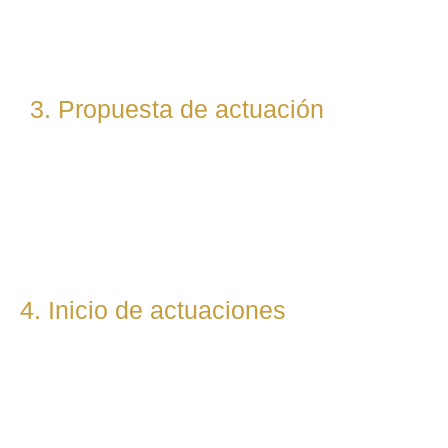
abogados especialistas según la materia implicada
(laboral, penal, fiscal, etc.).
3. Propuesta de actuación
Te presentamos una hoja de ruta legal clara: qué pasos
seguiremos, qué plazos estimamos y qué resultados
podemos prever. Todo con total transparencia.
4. Inicio de actuaciones
Redactamos, presentamos o respondemos escritos,
demandas, reclamaciones o negociaciones en nombre del
cliente. Mantenemos una comunicación constante y directa
durante todo el proceso.