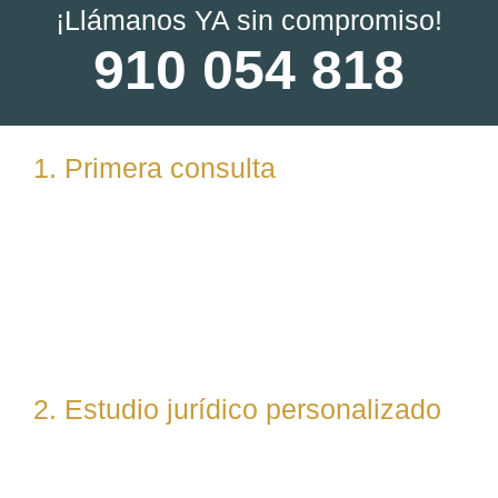
¡Llámanos YA sin compromiso!
910 054 818
1. Primera consulta
Analizamos tu caso en profundidad mediante una
reunión presencial (En nuestras oficinas en
Torrelodones, Madrid) u online. Escuchamos tu
situación, resolvemos dudas iniciales y valoramos
posibles vías de actuación.
2. Estudio jurídico personalizado
Nuestro equipo evalúa el caso desde un enfoque
técnico y estratégico. Si es necesario, asignamos a