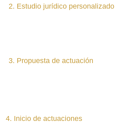
2. Estudio jurídico personalizado
Nuestro equipo evalúa el caso desde un enfoque
técnico y estratégico. Si es necesario, asignamos a
abogados especialistas según la materia implicada
(laboral, penal, fiscal, etc.).
3. Propuesta de actuación
Te presentamos una hoja de ruta legal clara: qué pasos
seguiremos, qué plazos estimamos y qué resultados
podemos prever. Todo con total transparencia.
4. Inicio de actuaciones
Redactamos, presentamos o respondemos escritos,