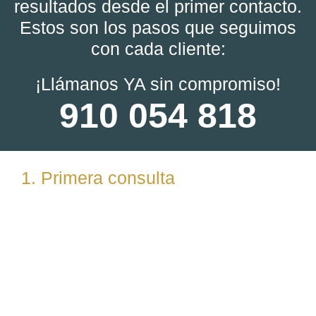
resultados desde el primer contacto.
Estos son los pasos que seguimos
con cada cliente:
¡Llámanos YA sin compromiso!
910 054 818
1. Primera consulta
Analizamos tu caso en profundidad mediante una
reunión presencial (En nuestras oficinas en
Torrelodones, Madrid) u online. Escuchamos tu
situación, resolvemos dudas iniciales y valoramos
posibles vías de actuación.