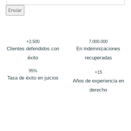
r
Enviar
e
o
+2.500
7.000.000
Clientes defendidos con
En indemnizaciones
éxito
recuperadas
95%
+15
Tasa de éxito en juicios
Años de experiencia en
derecho