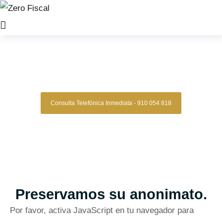
Zero Fiscal
»
Abogado Cornella de llobregat
Abogado Cornella De
Llobregat
Consulta Telefónica Inmediata - 910 054 818
Despacho De Abogados Cornella De
Llobregat
Tu defensa legal con precisión, discreción y resultados
comprobados.
Asesoría de alto nivel para clientes que exigen
lo mejor.
Oficinas en Madrid
Preservamos su anonimato.
Por favor, activa JavaScript en tu navegador para