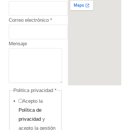
r
i
Correo electrónico
*
v
a
c
Mensaje
i
d
a
d
/
Politica privacidad
*
T
Acepto la
e
Política de
l
privacidad
y
é
acepto la gestión