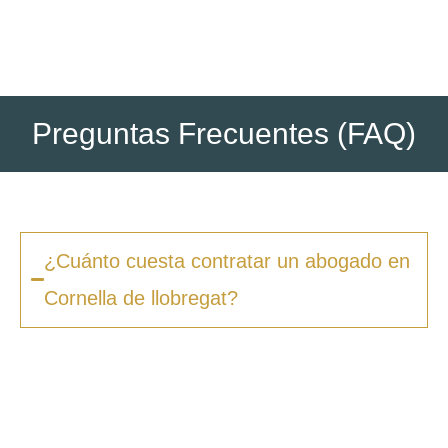
Preguntas Frecuentes (FAQ)
¿Cuánto cuesta contratar un abogado en
Cornella de llobregat?
Los honorarios varían según la complejidad
del caso y el tipo de procedimiento. En
Zero
Fiscal
, ofrecemos presupuestos claros desde