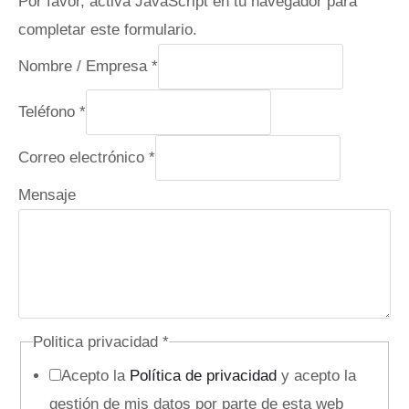
Por favor, activa JavaScript en tu navegador para
completar este formulario.
Nombre / Empresa
*
Teléfono
*
Correo electrónico
*
C
Mensaje
a
m
p
o
o
Politica privacidad
*
c
Acepto la
Política de privacidad
y acepto la
u
gestión de mis datos por parte de esta web