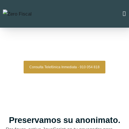
Zero Fiscal
»
Abogado Fuentiduena de Tajo
Abogado Fuentiduena De
Tajo
Consulta Telefónica Inmediata - 910 054 818
Despacho De Abogados Fuentiduena De
Tajo
Tu defensa legal con precisión, discreción y resultados
comprobados.
Asesoría de alto nivel para clientes que exigen
lo mejor.
Oficinas en Madrid
Preservamos su anonimato.