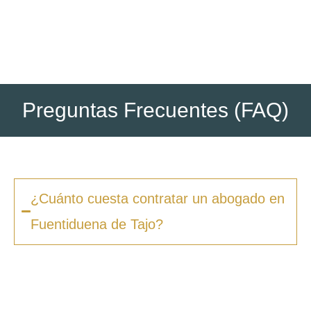
posteriores si los hubiera (ejecución, recursos, etc.).
Preguntas Frecuentes (FAQ)
¿Cuánto cuesta contratar un abogado en
Fuentiduena de Tajo?
Los honorarios varían según la complejidad
del caso y el tipo de procedimiento. En
Zero