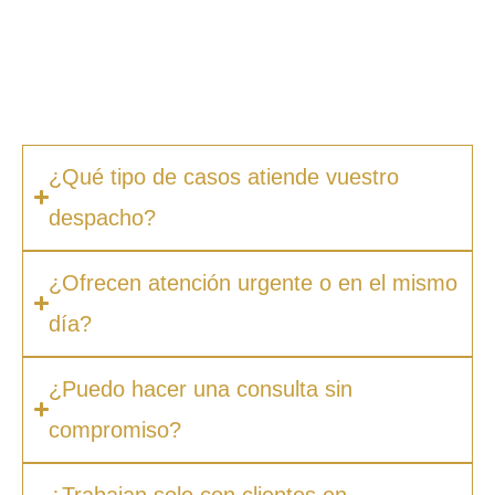
Fiscal
, ofrecemos presupuestos claros desde
la primera consulta, sin sorpresas ni costes
ocultos. Además, en muchos casos ofrecemos
facilidades de pago.
¿Qué tipo de casos atiende vuestro
despacho?
¿Ofrecen atención urgente o en el mismo
día?
¿Puedo hacer una consulta sin
compromiso?
¿Trabajan solo con clientes en