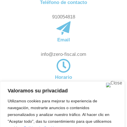
Teléfono de contacto
910054818
Email
info@zero-fiscal.com
Horario
Valoramos su privacidad
De 8:00am a 18:00pm
Noticias
Utilizamos cookies para mejorar tu experiencia de
Subscríbete a nuestra newsletter y estate al día de
navegación, mostrarte anuncios o contenidos
aquellas novedades en el ámbito fiscal que pueden
personalizados y analizar nuestro tráfico. Al hacer clic en
"Aceptar todo", das tu consentimiento para que utilicemos
afectarte.