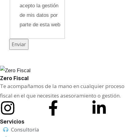
M
acepto la gestión
e
de mis datos por
n
parte de esta web
s
a
Enviar
j
e
Zero Fiscal
Te acompañamos de la mano en cualquier proceso
fiscal en el que necesites asesoramiento o gestión.
Servicios
Consultoría