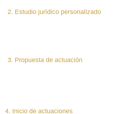
2. Estudio jurídico personalizado
Nuestro equipo evalúa el caso desde un enfoque
técnico y estratégico. Si es necesario, asignamos a
abogados especialistas según la materia implicada
(laboral, penal, fiscal, etc.).
3. Propuesta de actuación
Te presentamos una hoja de ruta legal clara: qué pasos
seguiremos, qué plazos estimamos y qué resultados
podemos prever. Todo con total transparencia.
4. Inicio de actuaciones