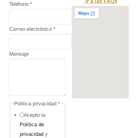
Ir a las FAQs
Teléfono
*
l
t
o
Correo electrónico
*
e
l
Mensaje
e
c
t
r
ó
n
Politica privacidad
*
i
Acepto la
c
Política de
o
privacidad
y