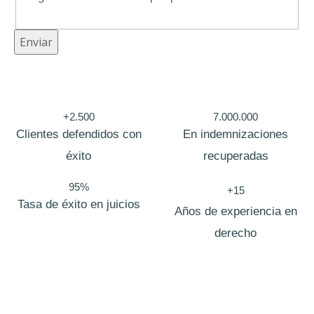
l
t
Enviar
o
M
e
+2.500
7.000.000
n
Clientes defendidos con
En indemnizaciones
s
éxito
recuperadas
a
j
95%
+15
Tasa de éxito en juicios
e
Años de experiencia en
derecho