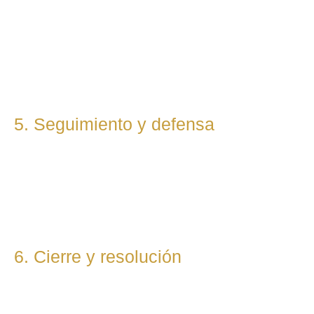
Redactamos, presentamos o respondemos escritos,
demandas, reclamaciones o negociaciones en nombre del
cliente. Mantenemos una comunicación constante y directa
durante todo el proceso.
5. Seguimiento y defensa
Te representamos en todas las fases del procedimiento,
ya sea vía judicial o extrajudicial. Nuestra prioridad es lograr
la mejor solución, anticipándonos a riesgos y defendiendo
tu posición con firmeza.
6. Cierre y resolución
Una vez alcanzada la resolución, te entregamos toda la
documentación final y te asesoramos sobre los pasos