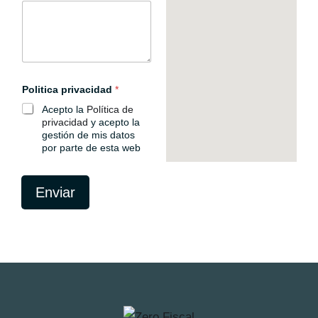
C
Politica privacidad
*
o
r
Acepto la
Política de
r
privacidad
y acepto la
e
gestión de mis datos
o
por parte de esta web
/
e
l
e
Enviar
c
t
r
ó
n
i
c
o