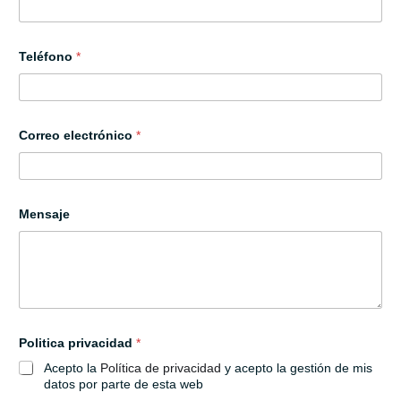
Teléfono
*
C
Correo electrónico
*
a
m
p
o
E
m
Mensaje
p
r
e
s
a
T
e
l
Politica privacidad
*
é
f
Acepto la
Política de privacidad
y acepto la gestión de mis
o
datos por parte de esta web
n