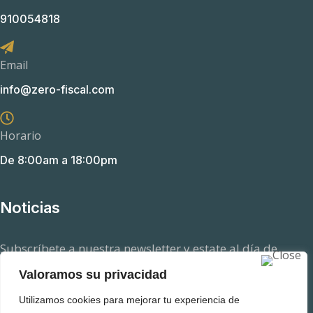
910054818
Email
info@zero-fiscal.com
Horario
De 8:00am a 18:00pm
Noticias
Subscríbete a nuestra newsletter y estate al día de
aquellas novedades en el ámbito fiscal que pueden
Valoramos su privacidad
afectarte.
Utilizamos cookies para mejorar tu experiencia de