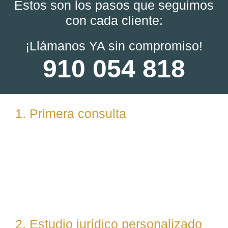
Estos son los pasos que seguimos
con cada cliente:
¡Llámanos YA sin compromiso!
910 054 818
1. Primera consulta
Analizamos tu caso en profundidad mediante una
reunión presencial (En nuestras oficinas en
Torrelodones, Madrid) u online. Escuchamos tu
situación, resolvemos dudas iniciales y valoramos
posibles vías de actuación.
2. Estudio jurídico personalizado