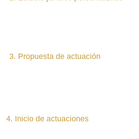
Nuestro equipo evalúa el caso desde un enfoque
técnico y estratégico. Si es necesario, asignamos a
abogados especialistas según la materia implicada
(laboral, penal, fiscal, etc.).
3. Propuesta de actuación
Te presentamos una hoja de ruta legal clara: qué pasos
seguiremos, qué plazos estimamos y qué resultados
podemos prever. Todo con total transparencia.
4. Inicio de actuaciones
Redactamos, presentamos o respondemos escritos,
demandas, reclamaciones o negociaciones en nombre del