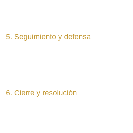
cliente. Mantenemos una comunicación constante y directa
durante todo el proceso.
5. Seguimiento y defensa
Te representamos en todas las fases del procedimiento,
ya sea vía judicial o extrajudicial. Nuestra prioridad es lograr
la mejor solución, anticipándonos a riesgos y defendiendo
tu posición con firmeza.
6. Cierre y resolución
Una vez alcanzada la resolución, te entregamos toda la
documentación final y te asesoramos sobre los pasos
posteriores si los hubiera (ejecución, recursos, etc.).