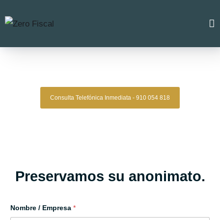
Zero Fiscal
»
Abogado Ibi
Abogado Ibi
Consulta Telefónica Inmediata - 910 054 818
Despacho De Abogados Ibi
Tu defensa legal con precisión, discreción y resultados
comprobados.
Asesoría de alto nivel para clientes que exigen
lo mejor.
Oficinas en Madrid
Preservamos su anonimato.
Nombre / Empresa
*