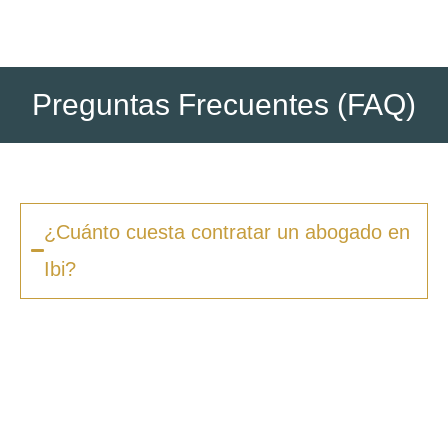
Preguntas Frecuentes (FAQ)
¿Cuánto cuesta contratar un abogado en
Ibi?
Los honorarios varían según la complejidad
del caso y el tipo de procedimiento. En
Zero
Fiscal
, ofrecemos presupuestos claros desde
la primera consulta, sin sorpresas ni costes