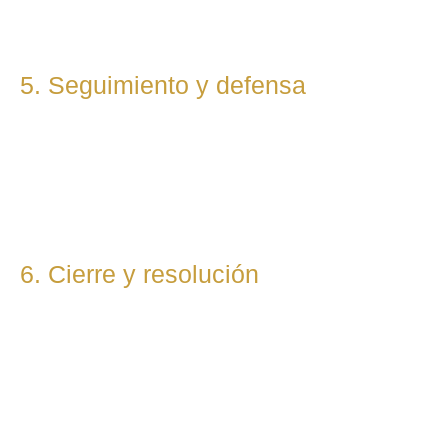
durante todo el proceso.
5. Seguimiento y defensa
Te representamos en todas las fases del procedimiento,
ya sea vía judicial o extrajudicial. Nuestra prioridad es lograr
la mejor solución, anticipándonos a riesgos y defendiendo
tu posición con firmeza.
6. Cierre y resolución
Una vez alcanzada la resolución, te entregamos toda la
documentación final y te asesoramos sobre los pasos
posteriores si los hubiera (ejecución, recursos, etc.).