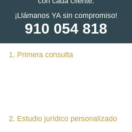
con cada cliente:
¡Llámanos YA sin compromiso!
910 054 818
1. Primera consulta
Analizamos tu caso en profundidad mediante una
reunión presencial (En nuestras oficinas en
Torrelodones, Madrid) u online. Escuchamos tu
situación, resolvemos dudas iniciales y valoramos
posibles vías de actuación.
2. Estudio jurídico personalizado
Nuestro equipo evalúa el caso desde un enfoque