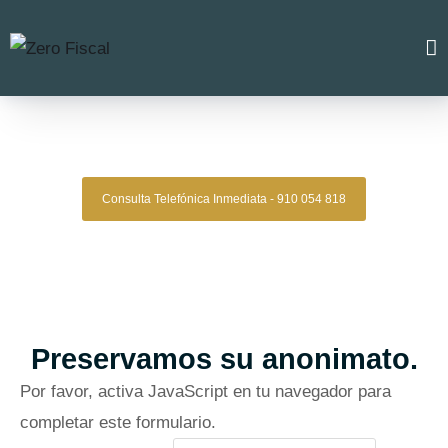
Zero Fiscal
»
Abogado La Cabrera
Abogado La Cabrera
Consulta Telefónica Inmediata - 910 054 818
Despacho De Abogados La Cabrera
Tu defensa legal con precisión, discreción y resultados
comprobados.
Asesoría de alto nivel para clientes que exigen
lo mejor.
Oficinas en Madrid
Preservamos su anonimato.
Por favor, activa JavaScript en tu navegador para
completar este formulario.