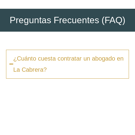
Preguntas Frecuentes (FAQ)
¿Cuánto cuesta contratar un abogado en
La Cabrera?
Los honorarios varían según la complejidad
del caso y el tipo de procedimiento. En
Zero
Fiscal
, ofrecemos presupuestos claros desde
la primera consulta, sin sorpresas ni costes
ocultos. Además, en muchos casos ofrecemos