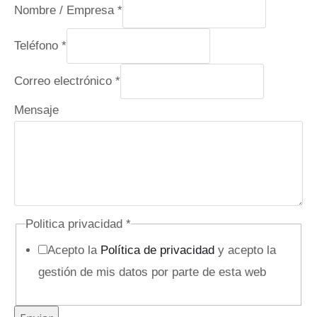
Nombre / Empresa
*
C
Teléfono
*
o
Correo electrónico
*
r
r
Mensaje
e
o
M
e
n
Politica privacidad
*
s
Acepto la
Política de privacidad
y acepto la
a
gestión de mis datos por parte de esta web
j
e