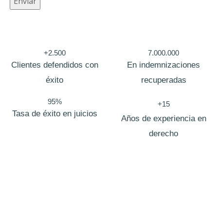
Enviar
T
e
l
é
+2.500
7.000.000
Clientes defendidos con
En indemnizaciones
f
éxito
recuperadas
o
n
95%
+15
o
Tasa de éxito en juicios
Años de experiencia en
derecho
Bufete de abogados La