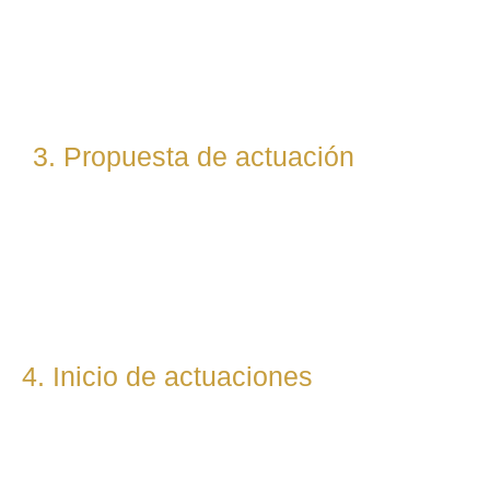
técnico y estratégico. Si es necesario, asignamos a
abogados especialistas según la materia implicada
(laboral, penal, fiscal, etc.).
3. Propuesta de actuación
Te presentamos una hoja de ruta legal clara: qué pasos
seguiremos, qué plazos estimamos y qué resultados
podemos prever. Todo con total transparencia.
4. Inicio de actuaciones
Redactamos, presentamos o respondemos escritos,
demandas, reclamaciones o negociaciones en nombre del
cliente. Mantenemos una comunicación constante y directa