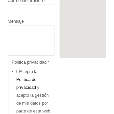
Correo electrónico
*
s
a
j
Mensaje
e
/
C
o
r
Politica privacidad
*
r
Acepto la
e
Política de
o
privacidad
y
acepto la gestión
de mis datos por
parte de esta web