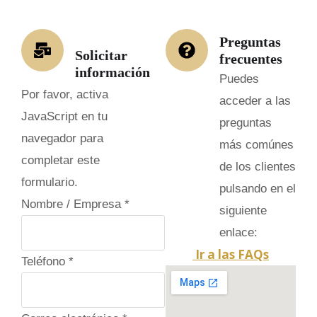
Preguntas
Solicitar
frecuentes
información
Puedes
Por favor, activa
acceder a las
JavaScript en tu
preguntas
navegador para
más comúnes
completar este
de los clientes
formulario.
pulsando en el
Nombre / Empresa
*
siguiente
enlace:
Ir a las FAQs
M
Teléfono
*
e
n