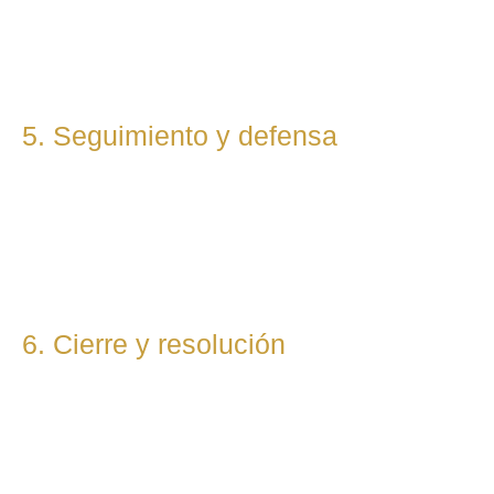
cliente. Mantenemos una comunicación constante y directa
durante todo el proceso.
5. Seguimiento y defensa
Te representamos en todas las fases del procedimiento,
ya sea vía judicial o extrajudicial. Nuestra prioridad es lograr
la mejor solución, anticipándonos a riesgos y defendiendo
tu posición con firmeza.
6. Cierre y resolución
Una vez alcanzada la resolución, te entregamos toda la
documentación final y te asesoramos sobre los pasos
posteriores si los hubiera (ejecución, recursos, etc.).