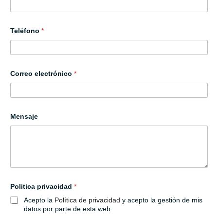
r
e
o
p
Teléfono
*
r
i
v
a
c
Correo electrónico
*
i
d
a
d
Mensaje
Politica privacidad
*
Acepto la
Política de privacidad
y acepto la gestión de mis
datos por parte de esta web