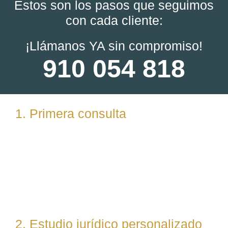
Estos son los pasos que seguimos
con cada cliente:
¡Llámanos YA sin compromiso!
910 054 818
1. Primera consulta
Analizamos tu caso en profundidad mediante una
reunión presencial (En nuestras oficinas en
Torrelodones, Madrid) u online. Escuchamos tu
situación, resolvemos dudas iniciales y valoramos
posibles vías de actuación.
2. Estudio jurídico personalizado