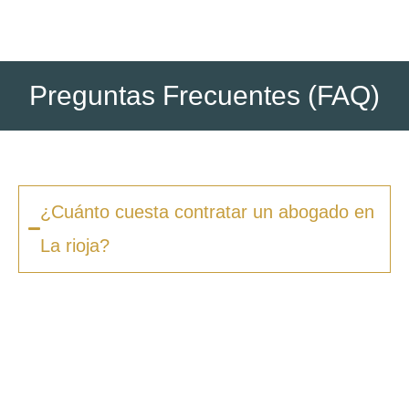
Preguntas Frecuentes (FAQ)
¿Cuánto cuesta contratar un abogado en
La rioja?
Los honorarios varían según la complejidad
del caso y el tipo de procedimiento. En
Zero
Fiscal
, ofrecemos presupuestos claros desde
la primera consulta, sin sorpresas ni costes