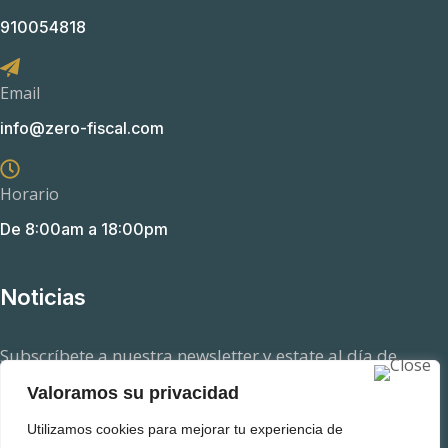
910054818
Email
info@zero-fiscal.com
Horario
De 8:00am a 18:00pm
Noticias
Subscríbete a nuestra newsletter y estate al día de
aquellas novedades en el ámbito fiscal que pueden
Valoramos su privacidad
afectarte.
Utilizamos cookies para mejorar tu experiencia de