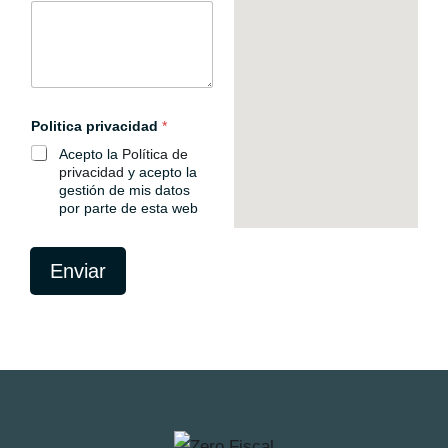
l
e
c
t
r
ó
n
i
Politica privacidad
*
c
Acepto la
Política de
o
C
privacidad
y acepto la
o
gestión de mis datos
r
por parte de esta web
r
e
o
Enviar