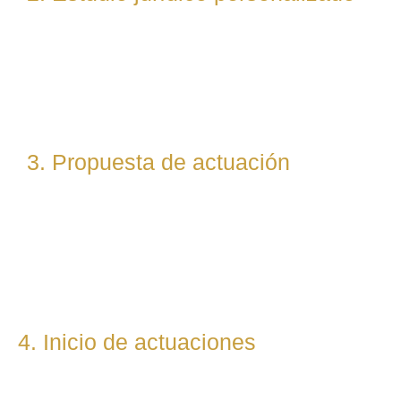
Nuestro equipo evalúa el caso desde un enfoque
técnico y estratégico. Si es necesario, asignamos a
abogados especialistas según la materia implicada
(laboral, penal, fiscal, etc.).
3. Propuesta de actuación
Te presentamos una hoja de ruta legal clara: qué pasos
seguiremos, qué plazos estimamos y qué resultados
podemos prever. Todo con total transparencia.
4. Inicio de actuaciones
Redactamos, presentamos o respondemos escritos,
demandas, reclamaciones o negociaciones en nombre del