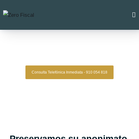
Zero Fiscal
»
abogado laboral alcala de henares
Abogados Laborales Alcala
De Henares
Consulta Telefónica Inmediata - 910 054 818
Despacho De Abogados Laborales En
Alcala De Henares
Tu caso laboral en manos expertas, con estrategia,
experiencia y resultados comprobados.
Asesoría legal especializada en derecho laboral para quienes
buscan una defensa clara, segura y confiable en conflictos
laborales, despidos, reclamaciones de salarios y más.
Oficinas en Madrid
Preservamos su anonimato.