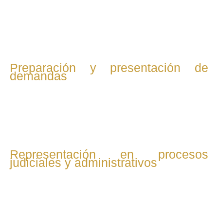
que eviten litigios y beneficien al cliente.
Preparación y presentación de
demandas
Si no hay acuerdo, se prepara toda la documentación
necesaria para interponer demandas o reclamaciones ante
la jurisdicción laboral o administraciones competentes.
Representación en procesos
judiciales y administrativos
El abogado representa al cliente en audiencias, juicios y
procedimientos ante juzgados, tribunales y organismos
como la Inspección de Trabajo.