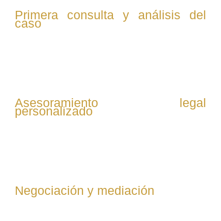
Primera consulta y análisis del
caso
Se evalúa la situación del cliente, revisando contratos,
comunicaciones y documentación relevante para
entender el conflicto laboral y definir la mejor estrategia.
Asesoramiento legal
personalizado
Se explica al cliente sus derechos y opciones legales,
incluyendo posibles reclamaciones, defensas y
soluciones alternativas al conflicto.
Negociación y mediación
Se intenta resolver el conflicto mediante negociación
directa con la empresa o mediación, buscando acuerdos