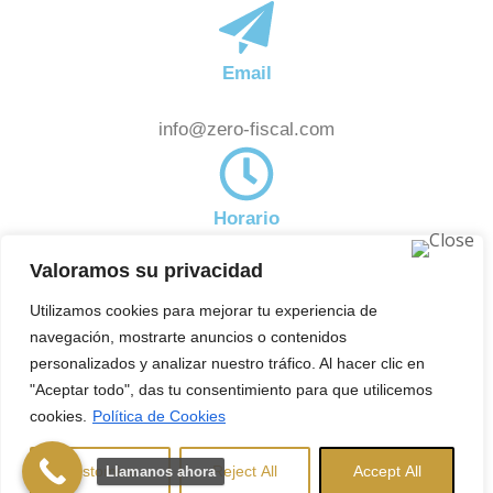
Email
info@zero-fiscal.com
Horario
Valoramos su privacidad
De 8:00am a 18:00pm
Noticias
Utilizamos cookies para mejorar tu experiencia de
Subscríbete a nuestra newsletter y estate al día de
navegación, mostrarte anuncios o contenidos
aquellas novedades en el ámbito fiscal que pueden
personalizados y analizar nuestro tráfico. Al hacer clic en
"Aceptar todo", das tu consentimiento para que utilicemos
afectarte.
cookies.
Política de Cookies
Copyright © 2025 ZeroFiscal. Todos los derechos
reservados.
Aviso Legal
|
Política de
Customise
Reject All
Accept All
Llamanos ahora