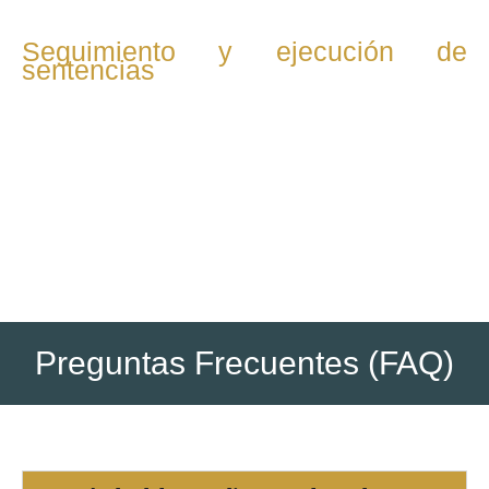
Seguimiento y ejecución de
sentencias
Una vez dictada la resolución, se supervisa su
cumplimiento y se gestionan medidas para hacer efectivos
los derechos reconocidos, como pagos o
reincorporaciones.
Preguntas Frecuentes (FAQ)