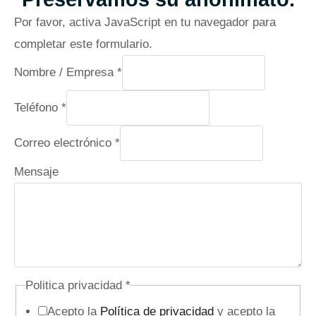
Por favor, activa JavaScript en tu navegador para
completar este formulario.
Nombre / Empresa
*
Teléfono
*
Correo electrónico
*
N
Mensaje
o
m
b
r
e
Politica privacidad
*
E
Acepto la
Política de privacidad
y acepto la