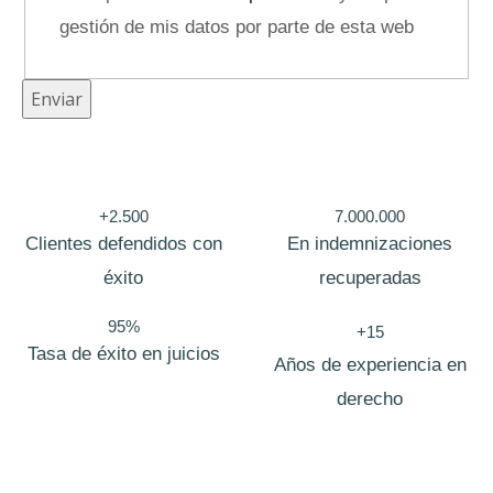
m
gestión de mis datos por parte de esta web
p
r
Enviar
e
s
a
+2.500
7.000.000
T
Clientes defendidos con
En indemnizaciones
e
éxito
recuperadas
l
é
95%
+15
Tasa de éxito en juicios
f
Años de experiencia en
o
derecho
n
o