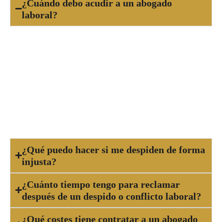
¿Cuándo debo acudir a un abogado
laboral?
Debes acudir a un abogado laboral cuando
enfrentas un despido, sanción injusta, impago de
salario, acoso en el trabajo, accidente laboral o
cualquier conflicto relacionado con tu relación
laboral. Un abogado te orientará sobre tus
derechos y las posibles acciones legales.
¿Qué puedo hacer si me despiden de forma
injusta?
¿Cuánto tiempo tengo para reclamar
después de un despido o conflicto laboral?
¿Qué costes tiene contratar a un abogado