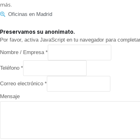
más.
Oficinas en Madrid
Preservamos su anonimato.
Por favor, activa JavaScript en tu navegador para completar
N
Nombre / Empresa
*
o
Teléfono
*
m
b
Correo electrónico
*
r
Mensaje
e
T
e
l
é