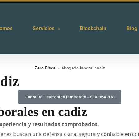
somos
Servicios
Blockchain
Blog
Zero Fiscal
»
abogado laboral cadiz
diz
Consulta Telefónica Inmediata - 910 054 818
borales en cadiz
experiencia y resultados comprobados.
enes buscan una defensa clara, segura y confiable en con