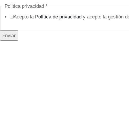
f
Politica privacidad
*
o
Acepto la
Política de privacidad
y acepto la gestión d
n
o
Enviar