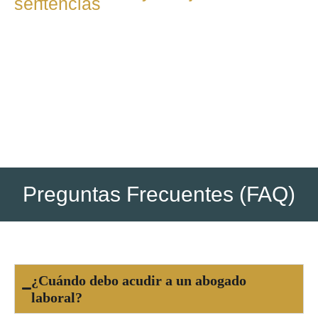
sentencias
Una vez dictada la resolución, se supervisa su
cumplimiento y se gestionan medidas para hacer efectivos
los derechos reconocidos, como pagos o
reincorporaciones.
Preguntas Frecuentes (FAQ)
¿Cuándo debo acudir a un abogado
laboral?