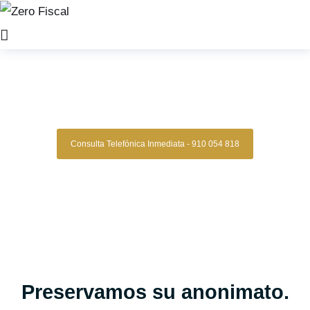
Zero Fiscal
»
abogado laboral cartagena
Abogados Laborales
Cartagena
Consulta Telefónica Inmediata - 910 054 818
Despacho De Abogados Laborales En
Cartagena
Tu caso laboral en manos expertas, con estrategia,
experiencia y resultados comprobados.
Asesoría legal especializada en derecho laboral para quienes
buscan una defensa clara, segura y confiable en conflictos
laborales, despidos, reclamaciones de salarios y más.
Oficinas en Madrid
Preservamos su anonimato.