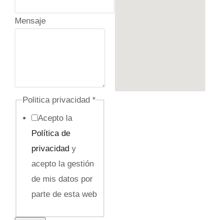
o
Mensaje
r
r
e
o
E
Politica privacidad
*
m
Acepto la
p
Política de
r
privacidad
y
e
acepto la gestión
s
de mis datos por
a
parte de esta web