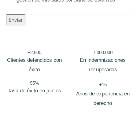
E
Enviar
m
p
r
+2.500
7.000.000
e
Clientes defendidos con
En indemnizaciones
s
éxito
recuperadas
a
95%
+15
N
Tasa de éxito en juicios
Años de experiencia en
o
derecho
m
b
r
e