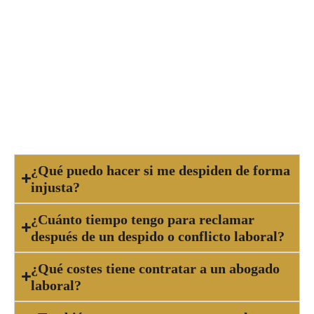
Debes acudir a un abogado laboral cuando
enfrentas un despido, sanción injusta, impago de
salario, acoso en el trabajo, accidente laboral o
cualquier conflicto relacionado con tu relación
laboral. Un abogado te orientará sobre tus
derechos y las posibles acciones legales.
¿Qué puedo hacer si me despiden de forma
injusta?
¿Cuánto tiempo tengo para reclamar
después de un despido o conflicto laboral?
¿Qué costes tiene contratar a un abogado
laboral?