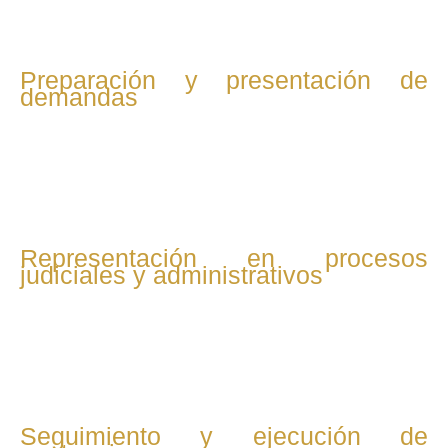
Preparación y presentación de
demandas
Si no hay acuerdo, se prepara toda la documentación
necesaria para interponer demandas o reclamaciones ante
la jurisdicción laboral o administraciones competentes.
Representación en procesos
judiciales y administrativos
El abogado representa al cliente en audiencias, juicios y
procedimientos ante juzgados, tribunales y organismos
como la Inspección de Trabajo.
Seguimiento y ejecución de