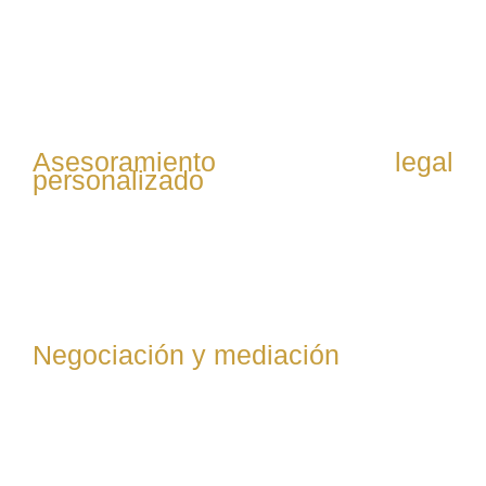
Se evalúa la situación del cliente, revisando contratos,
comunicaciones y documentación relevante para
entender el conflicto laboral y definir la mejor estrategia.
Asesoramiento legal
personalizado
Se explica al cliente sus derechos y opciones legales,
incluyendo posibles reclamaciones, defensas y
soluciones alternativas al conflicto.
Negociación y mediación
Se intenta resolver el conflicto mediante negociación
directa con la empresa o mediación, buscando acuerdos
que eviten litigios y beneficien al cliente.