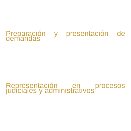
que eviten litigios y beneficien al cliente.
Preparación y presentación de
demandas
Si no hay acuerdo, se prepara toda la documentación
necesaria para interponer demandas o reclamaciones ante
la jurisdicción laboral o administraciones competentes.
Representación en procesos
judiciales y administrativos
El abogado representa al cliente en audiencias, juicios y
procedimientos ante juzgados, tribunales y organismos
como la Inspección de Trabajo.