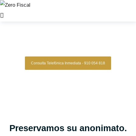
Zero Fiscal
»
abogado laboral concepcion
Abogados Laborales
Concepcion
Consulta Telefónica Inmediata - 910 054 818
Despacho De Abogados Laborales En
Concepcion
Tu caso laboral en manos expertas, con estrategia,
experiencia y resultados comprobados.
Asesoría legal especializada en derecho laboral para quienes
buscan una defensa clara, segura y confiable en conflictos
laborales, despidos, reclamaciones de salarios y más.
Oficinas en Madrid
Preservamos su anonimato.