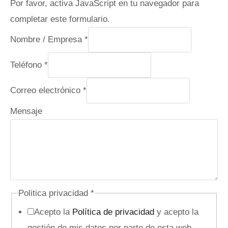
Por favor, activa JavaScript en tu navegador para
completar este formulario.
Nombre / Empresa
*
Teléfono
*
M
Correo electrónico
*
e
Mensaje
n
s
a
j
e
Politica privacidad
*
C
Acepto la
Política de privacidad
y acepto la
a
gestión de mis datos por parte de esta web
m