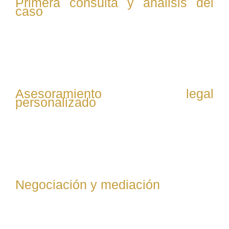
Primera consulta y análisis del
caso
Se evalúa la situación del cliente, revisando contratos,
comunicaciones y documentación relevante para
entender el conflicto laboral y definir la mejor estrategia.
Asesoramiento legal
personalizado
Se explica al cliente sus derechos y opciones legales,
incluyendo posibles reclamaciones, defensas y
soluciones alternativas al conflicto.
Negociación y mediación
Se intenta resolver el conflicto mediante negociación
directa con la empresa o mediación, buscando acuerdos