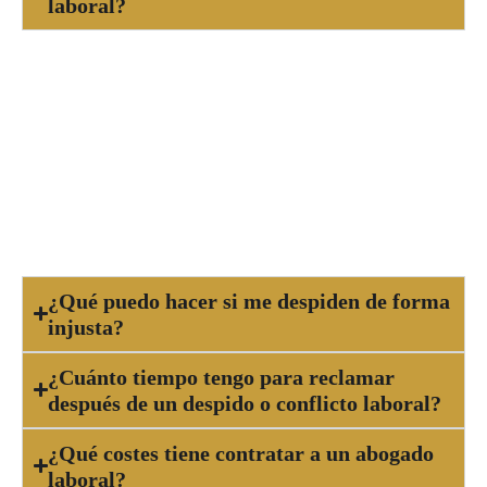
laboral?
Debes acudir a un abogado laboral cuando
enfrentas un despido, sanción injusta, impago de
salario, acoso en el trabajo, accidente laboral o
cualquier conflicto relacionado con tu relación
laboral. Un abogado te orientará sobre tus
derechos y las posibles acciones legales.
¿Qué puedo hacer si me despiden de forma
injusta?
¿Cuánto tiempo tengo para reclamar
después de un despido o conflicto laboral?
¿Qué costes tiene contratar a un abogado
laboral?