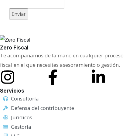
o
c
Enviar
u
l
t
o
Zero Fiscal
Te acompañamos de la mano en cualquier proceso
fiscal en el que necesites asesoramiento o gestión.
Servicios
Consultoría
Defensa del contribuyente
Jurídicos
Gestoría