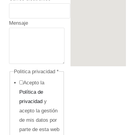
C
Mensaje
o
r
r
e
o
Politica privacidad
*
N
Acepto la
o
Política de
m
privacidad
y
b
acepto la gestión
r
de mis datos por
e
parte de esta web