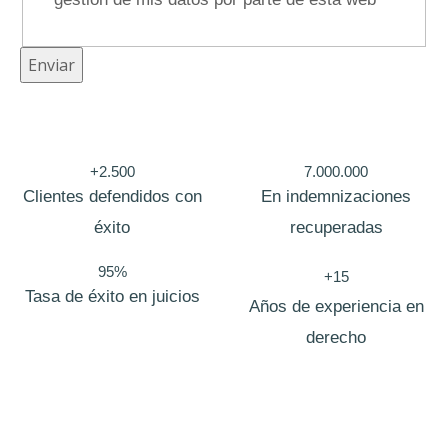
p
o
Enviar
C
o
r
+2.500
7.000.000
r
Clientes defendidos con
En indemnizaciones
e
éxito
recuperadas
o
95%
+15
Tasa de éxito en juicios
Años de experiencia en
derecho