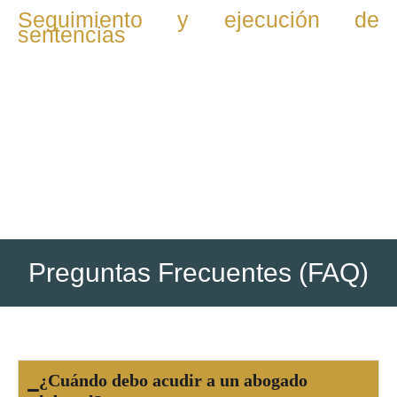
Seguimiento y ejecución de
sentencias
Una vez dictada la resolución, se supervisa su
cumplimiento y se gestionan medidas para hacer efectivos
los derechos reconocidos, como pagos o
reincorporaciones.
Preguntas Frecuentes (FAQ)
¿Cuándo debo acudir a un abogado