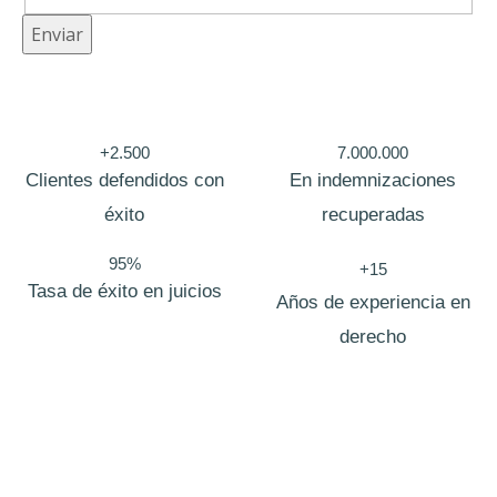
t
Enviar
i
c
a
+2.500
7.000.000
E
Clientes defendidos con
En indemnizaciones
m
éxito
recuperadas
p
95%
r
+15
Tasa de éxito en juicios
e
Años de experiencia en
s
derecho
a
C
o
r