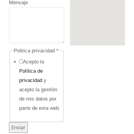
Mensaje
C
Politica privacidad
*
a
Acepto la
m
Política de
p
privacidad
y
o
acepto la gestión
p
de mis datos por
r
parte de esta web
i
v
Enviar