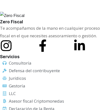
a
c
i
Zero Fiscal
d
Te acompañamos de la mano en cualquier proceso
a
fiscal en el que necesites asesoramiento o gestión.
d
C
o
Servicios
r
Consultoría
r
Defensa del contribuyente
e
Jurídicos
o
Gestoría
LLC
Asesor fiscal Criptomonedas
Declaración de la Renta