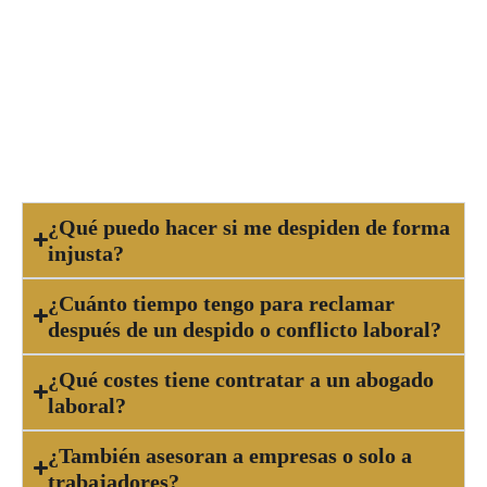
enfrentas un despido, sanción injusta, impago de
salario, acoso en el trabajo, accidente laboral o
cualquier conflicto relacionado con tu relación
laboral. Un abogado te orientará sobre tus
derechos y las posibles acciones legales.
¿Qué puedo hacer si me despiden de forma
injusta?
¿Cuánto tiempo tengo para reclamar
después de un despido o conflicto laboral?
¿Qué costes tiene contratar a un abogado
laboral?
¿También asesoran a empresas o solo a
trabajadores?