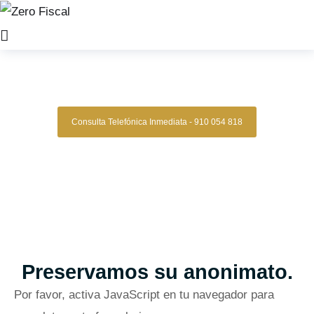
Zero Fiscal
»
abogado laboral cuenca
Abogados Laborales Cuenca
Consulta Telefónica Inmediata - 910 054 818
Despacho De Abogados Laborales En
Cuenca
Tu caso laboral en manos expertas, con estrategia,
experiencia y resultados comprobados.
Asesoría legal especializada en derecho laboral para quienes
buscan una defensa clara, segura y confiable en conflictos
laborales, despidos, reclamaciones de salarios y más.
Oficinas en Madrid
Preservamos su anonimato.
Por favor, activa JavaScript en tu navegador para