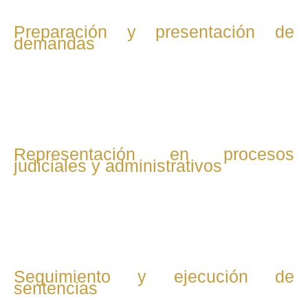
Preparación y presentación de
demandas
Si no hay acuerdo, se prepara toda la documentación
necesaria para interponer demandas o reclamaciones ante
la jurisdicción laboral o administraciones competentes.
Representación en procesos
judiciales y administrativos
El abogado representa al cliente en audiencias, juicios y
procedimientos ante juzgados, tribunales y organismos
como la Inspección de Trabajo.
Seguimiento y ejecución de
sentencias