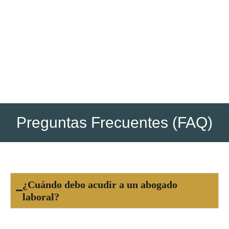
Una vez dictada la resolución, se supervisa su
cumplimiento y se gestionan medidas para hacer efectivos
los derechos reconocidos, como pagos o
reincorporaciones.
Preguntas Frecuentes (FAQ)
¿Cuándo debo acudir a un abogado
laboral?
Debes acudir a un abogado laboral cuando