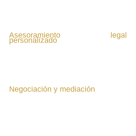
comunicaciones y documentación relevante para
entender el conflicto laboral y definir la mejor estrategia.
Asesoramiento legal
personalizado
Se explica al cliente sus derechos y opciones legales,
incluyendo posibles reclamaciones, defensas y
soluciones alternativas al conflicto.
Negociación y mediación
Se intenta resolver el conflicto mediante negociación
directa con la empresa o mediación, buscando acuerdos
que eviten litigios y beneficien al cliente.