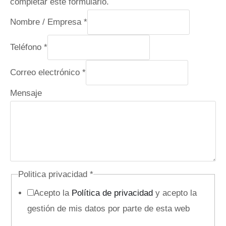
completar este formulario.
Nombre / Empresa
*
Teléfono
*
Correo electrónico
*
Mensaje
P
Politica privacidad
*
o
Acepto la
Política de privacidad
y acepto la
l
gestión de mis datos por parte de esta web
i