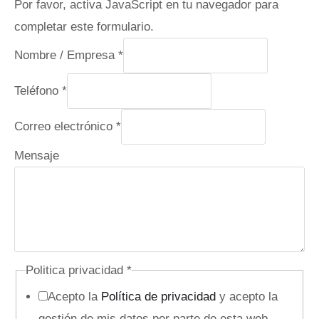
Por favor, activa JavaScript en tu navegador para
completar este formulario.
Nombre / Empresa
*
Teléfono
*
N
Correo electrónico
*
o
Mensaje
m
b
r
e
C
Politica privacidad
*
o
Acepto la
Política de privacidad
y acepto la
r
gestión de mis datos por parte de esta web
r