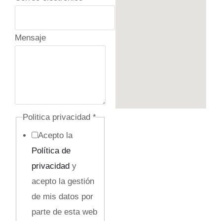
p
o
M
Mensaje
e
n
s
a
j
Politica privacidad
*
e
Acepto la
e
Política de
l
privacidad
y
e
acepto la gestión
c
de mis datos por
t
parte de esta web
r