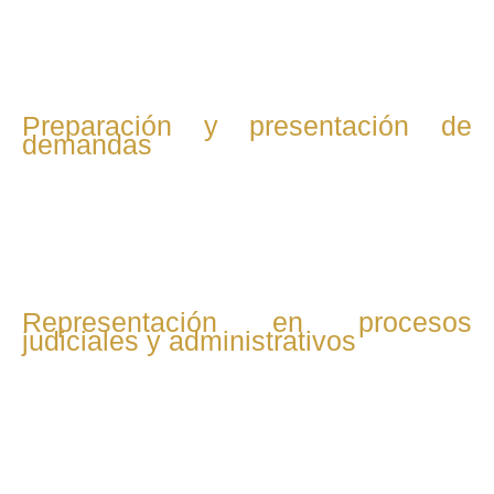
que eviten litigios y beneficien al cliente.
Preparación y presentación de
demandas
Si no hay acuerdo, se prepara toda la documentación
necesaria para interponer demandas o reclamaciones ante
la jurisdicción laboral o administraciones competentes.
Representación en procesos
judiciales y administrativos
El abogado representa al cliente en audiencias, juicios y
procedimientos ante juzgados, tribunales y organismos
como la Inspección de Trabajo.