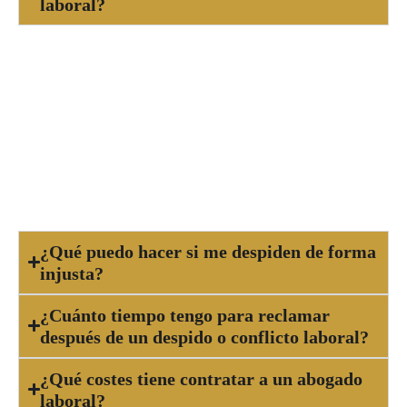
laboral?
Debes acudir a un abogado laboral cuando
enfrentas un despido, sanción injusta, impago de
salario, acoso en el trabajo, accidente laboral o
cualquier conflicto relacionado con tu relación
laboral. Un abogado te orientará sobre tus
derechos y las posibles acciones legales.
¿Qué puedo hacer si me despiden de forma
injusta?
¿Cuánto tiempo tengo para reclamar
después de un despido o conflicto laboral?
¿Qué costes tiene contratar a un abogado
laboral?