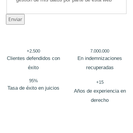
e
o
Enviar
T
e
l
+2.500
7.000.000
é
Clientes defendidos con
En indemnizaciones
f
éxito
recuperadas
o
95%
+15
n
Tasa de éxito en juicios
Años de experiencia en
o
derecho