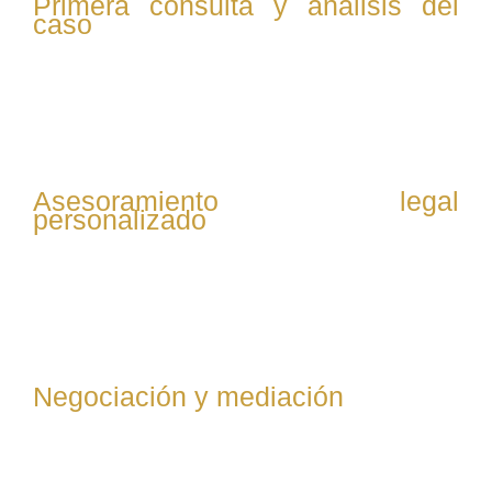
Primera consulta y análisis del
caso
Se evalúa la situación del cliente, revisando contratos,
comunicaciones y documentación relevante para
entender el conflicto laboral y definir la mejor estrategia.
Asesoramiento legal
personalizado
Se explica al cliente sus derechos y opciones legales,
incluyendo posibles reclamaciones, defensas y
soluciones alternativas al conflicto.
Negociación y mediación
Se intenta resolver el conflicto mediante negociación
directa con la empresa o mediación, buscando acuerdos