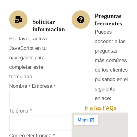
Preguntas
Solicitar
frecuentes
información
Puedes
Por favor, activa
acceder a las
JavaScript en tu
preguntas
navegador para
más comúnes
completar este
de los clientes
formulario.
pulsando en el
Nombre / Empresa
*
siguiente
enlace:
Ir a las FAQs
C
Teléfono
*
a
m
Correo electrónico
*