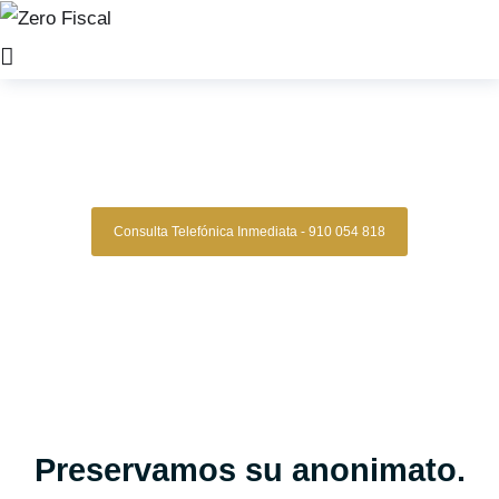
Zero Fiscal
»
abogado laboral fuenlabrada
Abogados Laborales
Fuenlabrada
Consulta Telefónica Inmediata - 910 054 818
Despacho De Abogados Laborales En
Fuenlabrada
Tu caso laboral en manos expertas, con estrategia,
experiencia y resultados comprobados.
Asesoría legal especializada en derecho laboral para quienes
buscan una defensa clara, segura y confiable en conflictos
laborales, despidos, reclamaciones de salarios y más.
Oficinas en Madrid
Preservamos su anonimato.