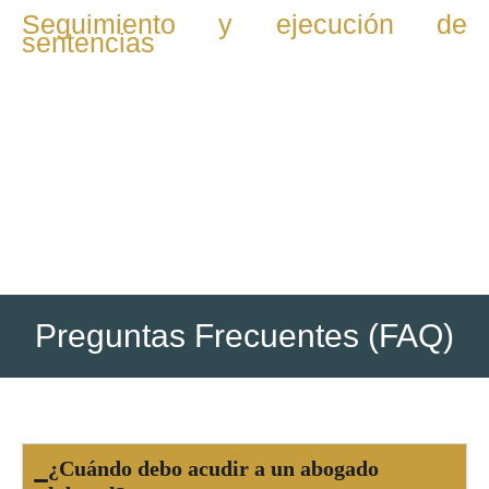
Seguimiento y ejecución de
sentencias
Una vez dictada la resolución, se supervisa su
cumplimiento y se gestionan medidas para hacer efectivos
los derechos reconocidos, como pagos o
reincorporaciones.
Preguntas Frecuentes (FAQ)
¿Cuándo debo acudir a un abogado