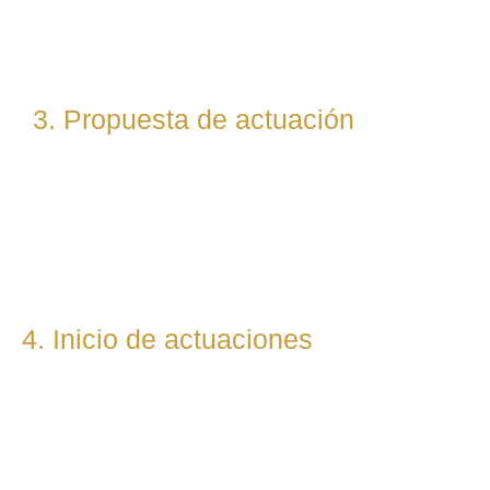
abogados especialistas según la materia implicada
(laboral, penal, fiscal, etc.).
3. Propuesta de actuación
Te presentamos una hoja de ruta legal clara: qué pasos
seguiremos, qué plazos estimamos y qué resultados
podemos prever. Todo con total transparencia.
4. Inicio de actuaciones
Redactamos, presentamos o respondemos escritos,
demandas, reclamaciones o negociaciones en nombre del
cliente. Mantenemos una comunicación constante y directa
durante todo el proceso.