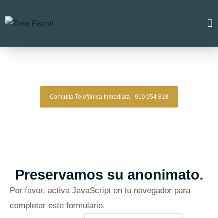
Zero Fiscal
»
Abogado Lozoya
Abogado Lozoya
Consulta Telefónica Inmediata - 910 054 818
Despacho De Abogados Lozoya
Tu defensa legal con precisión, discreción y resultados
comprobados.
Asesoría de alto nivel para clientes que exigen
lo mejor.
Oficinas en Madrid
Preservamos su anonimato.
Por favor, activa JavaScript en tu navegador para
completar este formulario.