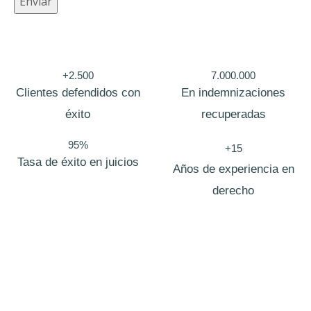
Enviar
c
i
d
+2.500
7.000.000
a
Clientes defendidos con
En indemnizaciones
d
éxito
recuperadas
C
95%
a
+15
Tasa de éxito en juicios
m
Años de experiencia en
p
derecho
o
N
o
m
b
Bufete de abogados Lozoya