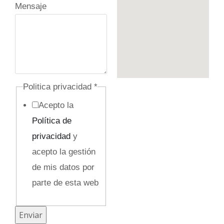
p
Mensaje
r
i
v
a
c
Politica privacidad
*
i
Acepto la
d
Política de
a
privacidad
y
d
acepto la gestión
E
de mis datos por
m
parte de esta web
p
r
Enviar
e