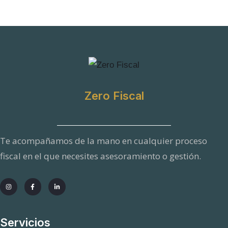
s
a
T
e
l
é
Zero Fiscal
f
o
Te acompañamos de la mano en cualquier proceso
n
fiscal en el que necesites asesoramiento o gestión.
o
Servicios