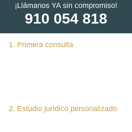
¡Llámanos YA sin compromiso!
910 054 818
1. Primera consulta
Analizamos tu caso en profundidad mediante una
reunión presencial (En nuestras oficinas en
Torrelodones, Madrid) u online. Escuchamos tu
situación, resolvemos dudas iniciales y valoramos
posibles vías de actuación.
2. Estudio jurídico personalizado
Nuestro equipo evalúa el caso desde un enfoque
técnico y estratégico. Si es necesario, asignamos a