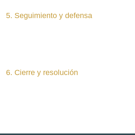
5. Seguimiento y defensa
Te representamos en todas las fases del procedimiento,
ya sea vía judicial o extrajudicial. Nuestra prioridad es lograr
la mejor solución, anticipándonos a riesgos y defendiendo
tu posición con firmeza.
6. Cierre y resolución
Una vez alcanzada la resolución, te entregamos toda la
documentación final y te asesoramos sobre los pasos
posteriores si los hubiera (ejecución, recursos, etc.).