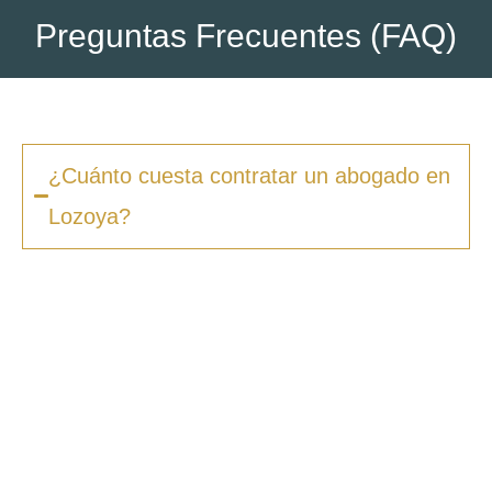
Preguntas Frecuentes (FAQ)
¿Cuánto cuesta contratar un abogado en
Lozoya?
Los honorarios varían según la complejidad
del caso y el tipo de procedimiento. En
Zero
Fiscal
, ofrecemos presupuestos claros desde
la primera consulta, sin sorpresas ni costes
ocultos. Además, en muchos casos ofrecemos
facilidades de pago.