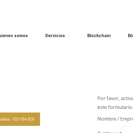
uienes somos
Servicios
Blockchain
Bl
ogado Mijas
Por favor, acti
 Mijas
este formulario
Nombre / Empr
ediata - 910 054 818