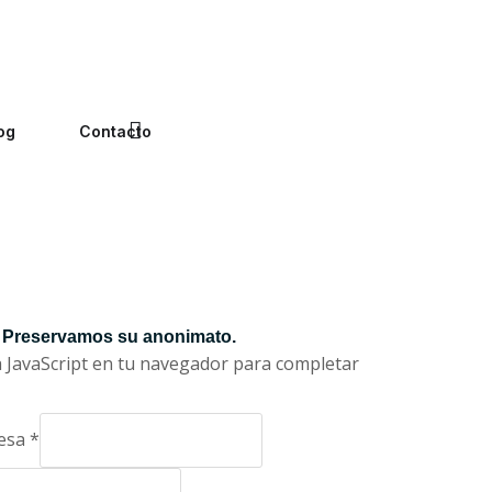
og
Contacto
Preservamos su anonimato.
va JavaScript en tu navegador para completar
.
esa
*