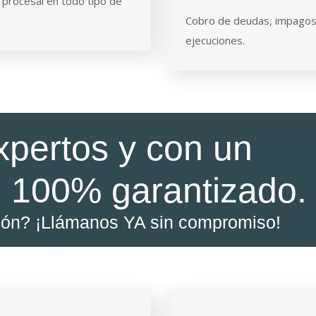
 procesal en todo tipo de
Cobro de deudas, impagos
ejecuciones.
xpertos y con un
 100% garantizado.
ión? ¡Llámanos YA sin compromiso!