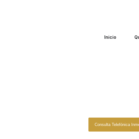
Inicio
Q
Zero Fiscal
»
Ab
Abogado
Consulta Telefónica Inm