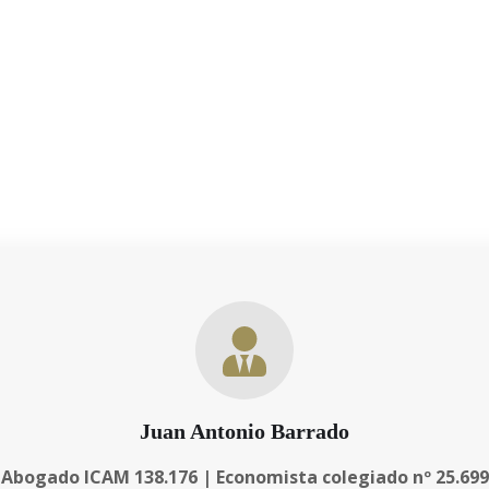
 trato directo y exclusivo, sin
as necesidades personales y
 resultados. A lo largo de los
empresariales de nuestros cli
Juan Antonio Barrado
Abogado ICAM 138.176 | Economista colegiado nº 25.699