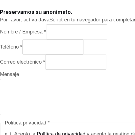
Preservamos su anonimato.
Por favor, activa JavaScript en tu navegador para completar
Nombre / Empresa
*
Teléfono
*
M
Correo electrónico
*
e
Mensaje
n
s
a
j
e
Politica privacidad
*
e
Acepto la
Política de privacidad
y acepto la gestión d
l