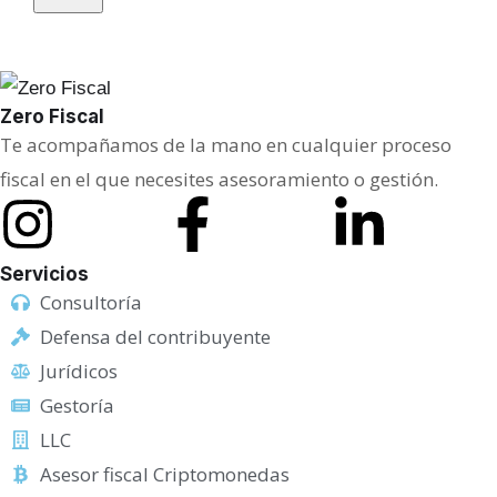
i
t
i
Zero Fiscal
c
Te acompañamos de la mano en cualquier proceso
a
fiscal en el que necesites asesoramiento o gestión.
Servicios
Consultoría
Defensa del contribuyente
Jurídicos
Gestoría
LLC
Asesor fiscal Criptomonedas