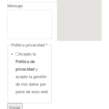
Mensaje
o
Politica privacidad
*
c
Acepto la
u
Política de
l
privacidad
y
t
acepto la gestión
o
de mis datos por
P
parte de esta web
o
l
Enviar