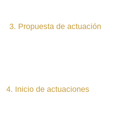
(laboral, penal, fiscal, etc.).
3. Propuesta de actuación
Te presentamos una hoja de ruta legal clara: qué pasos
seguiremos, qué plazos estimamos y qué resultados
podemos prever. Todo con total transparencia.
4. Inicio de actuaciones
Redactamos, presentamos o respondemos escritos,
demandas, reclamaciones o negociaciones en nombre del
cliente. Mantenemos una comunicación constante y directa
durante todo el proceso.