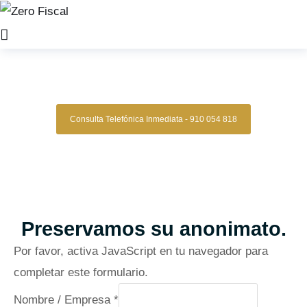
Zero Fiscal
»
Abogado Navarrete
Abogado Navarrete
Consulta Telefónica Inmediata - 910 054 818
Despacho De Abogados Navarrete
Tu defensa legal con precisión, discreción y resultados
comprobados.
Asesoría de alto nivel para clientes que exigen
lo mejor.
Oficinas en Madrid
Preservamos su anonimato.
Por favor, activa JavaScript en tu navegador para
completar este formulario.
N
Nombre / Empresa
*