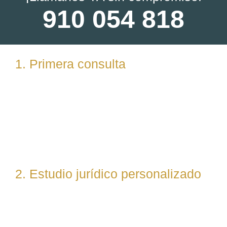
910 054 818
1. Primera consulta
Analizamos tu caso en profundidad mediante una
reunión presencial (En nuestras oficinas en
Torrelodones, Madrid) u online. Escuchamos tu
situación, resolvemos dudas iniciales y valoramos
posibles vías de actuación.
2. Estudio jurídico personalizado
Nuestro equipo evalúa el caso desde un enfoque
técnico y estratégico. Si es necesario, asignamos a
abogados especialistas según la materia implicada