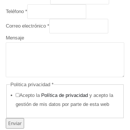
o
Teléfono
*
m
b
Correo electrónico
*
r
Mensaje
e
o
c
u
l
t
Politica privacidad
*
o
Acepto la
Política de privacidad
y acepto la
P
gestión de mis datos por parte de esta web
o
l
Enviar
i