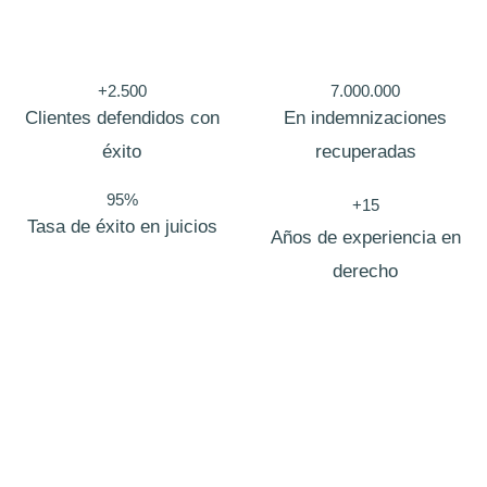
t
i
+2.500
7.000.000
c
Clientes defendidos con
En indemnizaciones
a
éxito
recuperadas
95%
+15
Tasa de éxito en juicios
Años de experiencia en
derecho
Bufete de abogados Navarrete
En
Zero Fiscal
, nacimos con una visión clara: redefinir la