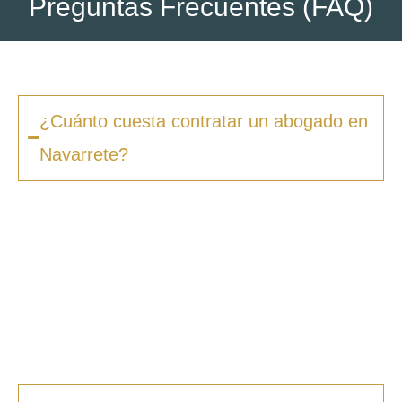
Preguntas Frecuentes (FAQ)
¿Cuánto cuesta contratar un abogado en
Navarrete?
Los honorarios varían según la complejidad
del caso y el tipo de procedimiento. En
Zero
Fiscal
, ofrecemos presupuestos claros desde
la primera consulta, sin sorpresas ni costes
ocultos. Además, en muchos casos ofrecemos
facilidades de pago.