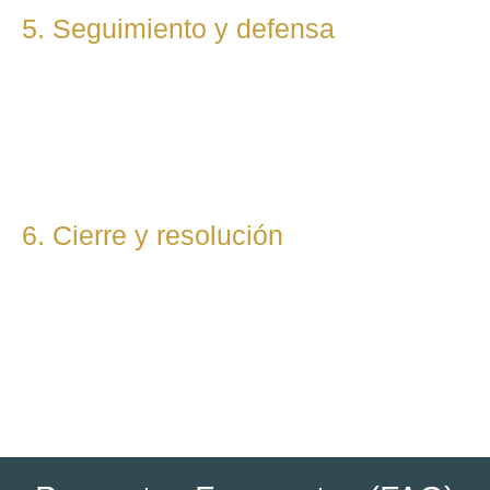
5. Seguimiento y defensa
Te representamos en todas las fases del procedimiento,
ya sea vía judicial o extrajudicial. Nuestra prioridad es lograr
la mejor solución, anticipándonos a riesgos y defendiendo
tu posición con firmeza.
6. Cierre y resolución
Una vez alcanzada la resolución, te entregamos toda la
documentación final y te asesoramos sobre los pasos
posteriores si los hubiera (ejecución, recursos, etc.).