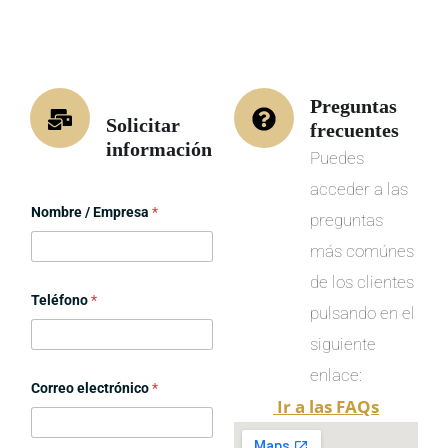
Preguntas
Solicitar
frecuentes
información
Puedes
acceder a las
Nombre / Empresa
*
preguntas
más comúnes
de los clientes
Teléfono
*
pulsando en el
siguiente
enlace:
Correo electrónico
*
Ir a las FAQs