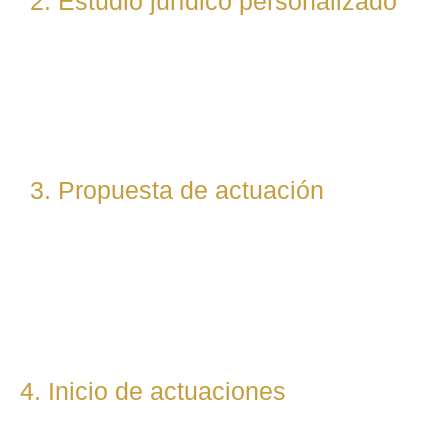
2. Estudio jurídico personalizado
Nuestro equipo evalúa el caso desde un enfoque técnico
y estratégico. Si es necesario, asignamos a abogados
especialistas según la materia implicada (laboral, penal,
fiscal, etc.).
3. Propuesta de actuación
Te presentamos una hoja de ruta legal clara: qué pasos
seguiremos, qué plazos estimamos y qué resultados
podemos prever. Todo con total transparencia.
4. Inicio de actuaciones
Redactamos, presentamos o respondemos escritos,