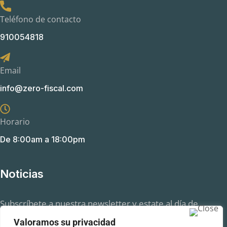
Teléfono de contacto
910054818
Email
info@zero-fiscal.com
Horario
De 8:00am a 18:00pm
Noticias
Subscríbete a nuestra newsletter y estate al día de
aquellas novedades en el ámbito fiscal que pueden
Valoramos su privacidad