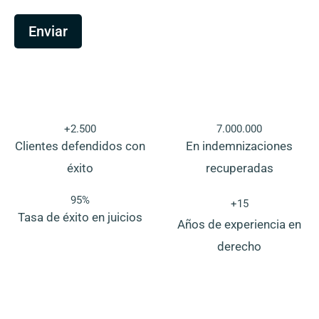
e
E
m
Enviar
p
r
e
s
a
T
e
l
+2.500
7.000.000
é
Clientes defendidos con
En indemnizaciones
f
o
éxito
recuperadas
n
o
95%
+15
Tasa de éxito en juicios
Años de experiencia en
derecho