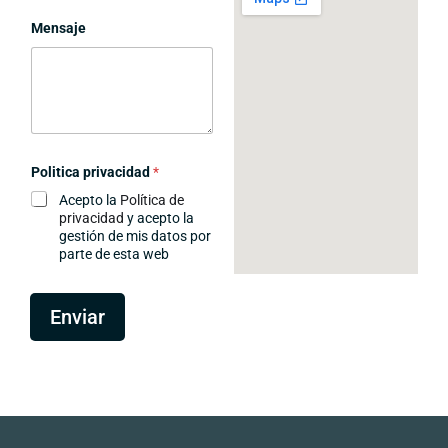
Mensaje
Politica privacidad
*
Acepto la
Política de
privacidad
y acepto la
gestión de mis datos por
parte de esta web
E
m
Enviar
p
r
e
s
a
o
c
u