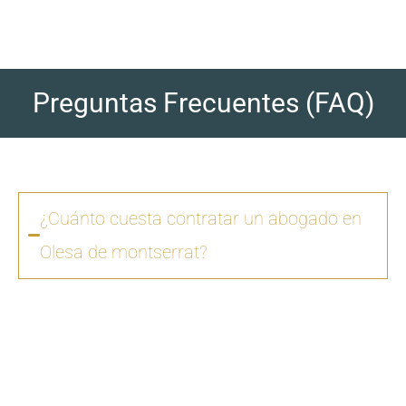
Preguntas Frecuentes (FAQ)
¿Cuánto cuesta contratar un abogado en
Olesa de montserrat?
Los honorarios varían según la complejidad del
caso y el tipo de procedimiento. En
Zero Fiscal
,
ofrecemos presupuestos claros desde la
primera consulta, sin sorpresas ni costes