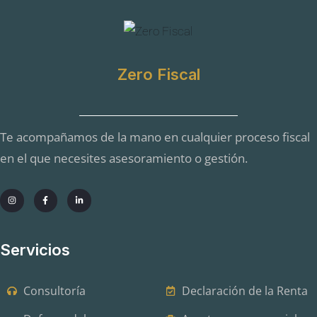
l
t
o
C
a
m
Zero Fiscal
p
o
Te acompañamos de la mano en cualquier proceso fiscal
en el que necesites asesoramiento o gestión.
Servicios
Consultoría
Declaración de la Renta