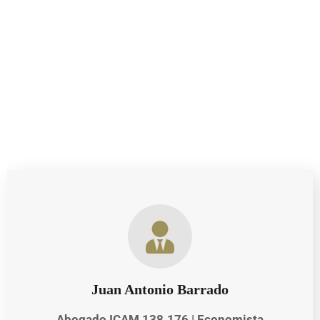
combina el conocimiento técnico más riguroso con una
profunda comprensión de las necesidades personales y
empresariales de nuestros clientes.
Juan Antonio Barrado
Abogado ICAM 138.176 | Economista