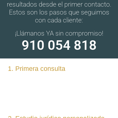
resultados desde el primer contacto.
Estos son los pasos que seguimos
con cada cliente:
¡Llámanos YA sin compromiso!
910 054 818
1. Primera consulta
Analizamos tu caso en profundidad mediante una
reunión presencial (En nuestras oficinas en Torrelodones,
Madrid) u online. Escuchamos tu situación, resolvemos
dudas iniciales y valoramos posibles vías de actuación.