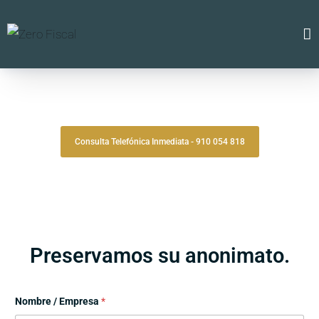
Zero Fiscal
»
Abogado Olesa de montserrat
Abogado Olesa De Montserrat
Consulta Telefónica Inmediata - 910 054 818
Despacho De Abogados Olesa De Montserrat
Tu defensa legal con precisión, discreción y resultados
comprobados.
Asesoría de alto nivel para clientes que exigen
lo mejor.
Oficinas en Madrid
Preservamos su anonimato.
Nombre / Empresa
*