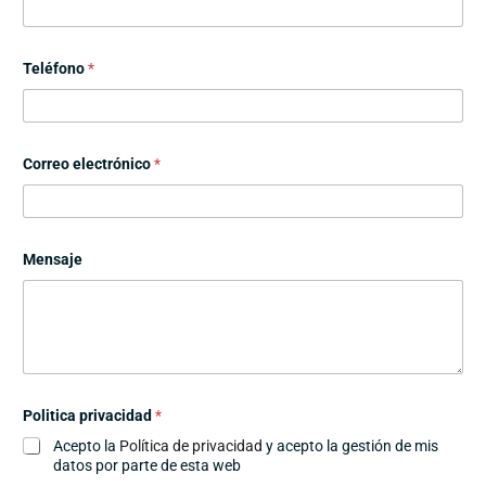
Teléfono
*
Correo electrónico
*
Mensaje
N
Politica privacidad
*
o
m
Acepto la
Política de privacidad
y acepto la gestión de mis
b
datos por parte de esta web
r