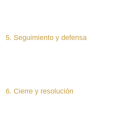
demandas, reclamaciones o negociaciones en nombre del
cliente. Mantenemos una comunicación constante y directa
durante todo el proceso.
5. Seguimiento y defensa
Te representamos en todas las fases del procedimiento, ya
sea vía judicial o extrajudicial. Nuestra prioridad es lograr la
mejor solución, anticipándonos a riesgos y defendiendo tu
posición con firmeza.
6. Cierre y resolución
Una vez alcanzada la resolución, te entregamos toda la
documentación final y te asesoramos sobre los pasos
posteriores si los hubiera (ejecución, recursos, etc.).