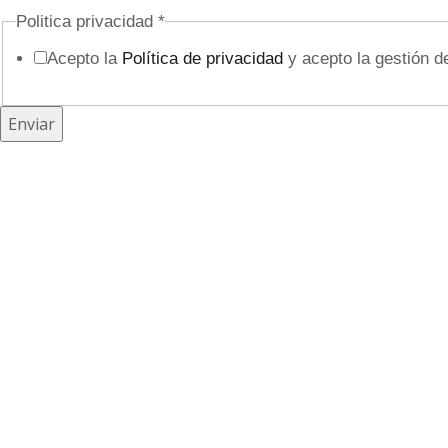
Politica privacidad
*
Acepto la
Política de privacidad
y acepto la gestión d
N
Enviar
o
m
b
r
e
/
C
a
m
p