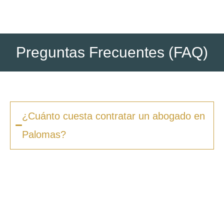
Preguntas Frecuentes (FAQ)
¿Cuánto cuesta contratar un abogado en
Palomas?
Los honorarios varían según la complejidad
del caso y el tipo de procedimiento. En
Zero
Fiscal
, ofrecemos presupuestos claros desde
la primera consulta, sin sorpresas ni costes