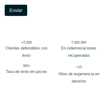
C
a
Enviar
m
p
o
C
o
r
r
e
+2.500
7.000.000
o
Clientes defendidos con
En indemnizaciones
éxito
recuperadas
95%
+15
Tasa de éxito en juicios
Años de experiencia en
derecho