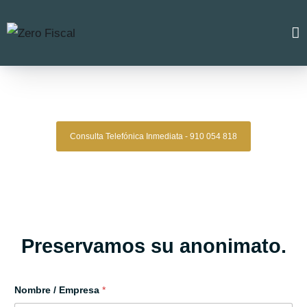
Zero Fiscal
»
Abogado Palomas
Abogado Palomas
Consulta Telefónica Inmediata - 910 054 818
Despacho De Abogados Palomas
Tu defensa legal con precisión, discreción y resultados
comprobados.
Asesoría de alto nivel para clientes que exigen
lo mejor.
Oficinas en Madrid
Preservamos su anonimato.
Nombre / Empresa
*