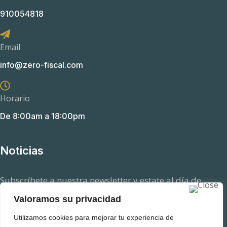
910054818
Email
info@zero-fiscal.com
Horario
De 8:00am a 18:00pm
Noticias
Subscríbete a nuestra newsletter y estate al día de
aquellas novedades en el ámbito fiscal que pueden
Valoramos su privacidad
afectarte.
Utilizamos cookies para mejorar tu experiencia de