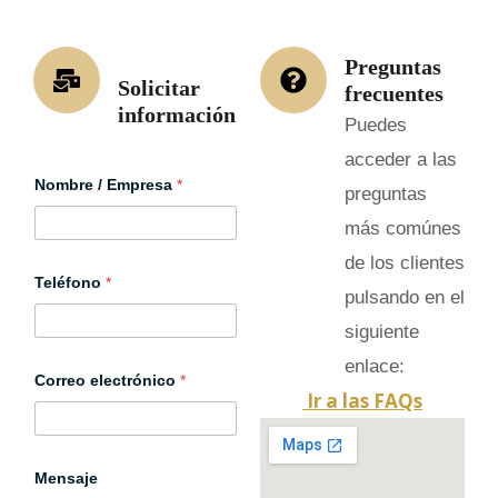
Preguntas
Solicitar
frecuentes
información
Puedes
acceder a las
Nombre / Empresa
*
preguntas
más comúnes
de los clientes
C
Teléfono
*
o
pulsando en el
r
r
siguiente
e
o
enlace:
E
Correo electrónico
*
Ir a las FAQs
m
p
r
e
s
Mensaje
a