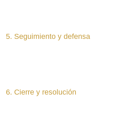
cliente. Mantenemos una comunicación constante y directa
durante todo el proceso.
5. Seguimiento y defensa
Te representamos en todas las fases del procedimiento,
ya sea vía judicial o extrajudicial. Nuestra prioridad es lograr
la mejor solución, anticipándonos a riesgos y defendiendo
tu posición con firmeza.
6. Cierre y resolución
Una vez alcanzada la resolución, te entregamos toda la
documentación final y te asesoramos sobre los pasos
posteriores si los hubiera (ejecución, recursos, etc.).