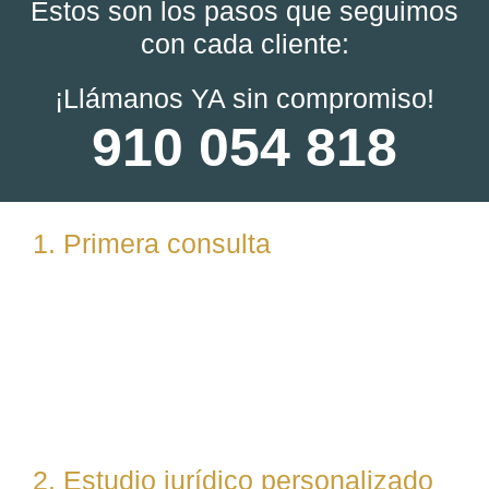
Estos son los pasos que seguimos
con cada cliente:
¡Llámanos YA sin compromiso!
910 054 818
1. Primera consulta
Analizamos tu caso en profundidad mediante una
reunión presencial (En nuestras oficinas en
Torrelodones, Madrid) u online. Escuchamos tu
situación, resolvemos dudas iniciales y valoramos
posibles vías de actuación.
2. Estudio jurídico personalizado