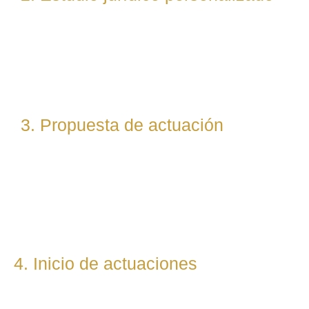
Nuestro equipo evalúa el caso desde un enfoque
técnico y estratégico. Si es necesario, asignamos a
abogados especialistas según la materia implicada
(laboral, penal, fiscal, etc.).
3. Propuesta de actuación
Te presentamos una hoja de ruta legal clara: qué pasos
seguiremos, qué plazos estimamos y qué resultados
podemos prever. Todo con total transparencia.
4. Inicio de actuaciones
Redactamos, presentamos o respondemos escritos,
demandas, reclamaciones o negociaciones en nombre del