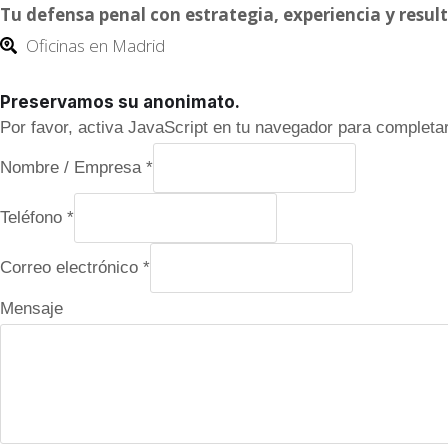
Tu defensa penal con estrategia, experiencia y resu
Oficinas en Madrid
Preservamos su anonimato.
Por favor, activa JavaScript en tu navegador para completar
M
Nombre / Empresa
*
e
Teléfono
*
n
s
Correo electrónico
*
a
Mensaje
j
e
N
o
m