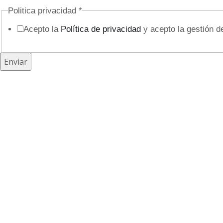
b
Politica privacidad
*
r
Acepto la
Política de privacidad
y acepto la gestión d
e
o
Enviar
c
u
l
t
o