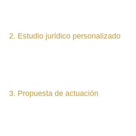
situación, resolvemos dudas iniciales y valoramos
posibles vías de actuación.
2. Estudio jurídico personalizado
Nuestro equipo evalúa el caso desde un enfoque
técnico y estratégico. Si es necesario, asignamos a
abogados especialistas según la materia implicada
(laboral, penal, fiscal, etc.).
3. Propuesta de actuación
Te presentamos una hoja de ruta legal clara: qué pasos
seguiremos, qué plazos estimamos y qué resultados
podemos prever. Todo con total transparencia.