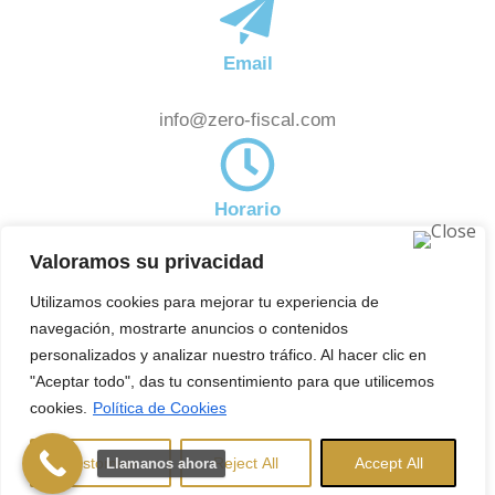
Email
info@zero-fiscal.com
Horario
Valoramos su privacidad
De 8:00am a 18:00pm
Noticias
Utilizamos cookies para mejorar tu experiencia de
Subscríbete a nuestra newsletter y estate al día de
navegación, mostrarte anuncios o contenidos
aquellas novedades en el ámbito fiscal que pueden
personalizados y analizar nuestro tráfico. Al hacer clic en
"Aceptar todo", das tu consentimiento para que utilicemos
afectarte.
cookies.
Política de Cookies
Copyright © 2025 ZeroFiscal. Todos los derechos
reservados.
Aviso Legal
|
Política de
Customise
Reject All
Accept All
Llamanos ahora
Privacidad
|
Política de Cookies
Herencias Madrid