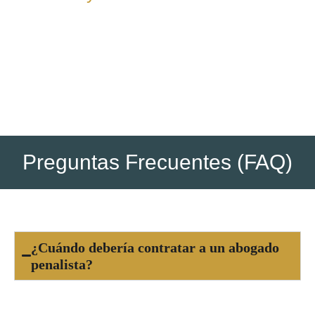
Una vez alcanzada la resolución, te entregamos toda la
documentación final y te asesoramos sobre los pasos
posteriores si los hubiera (ejecución, recursos, etc.).
Preguntas Frecuentes (FAQ)
¿Cuándo debería contratar a un abogado
penalista?
Es fundamental contratar a un abogado penalista