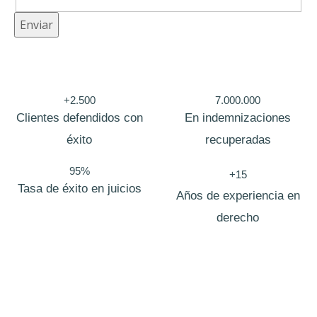
p
Enviar
r
i
v
+2.500
7.000.000
a
Clientes defendidos con
En indemnizaciones
c
éxito
recuperadas
i
95%
+15
d
Tasa de éxito en juicios
Años de experiencia en
a
derecho
d
C
o
r
r