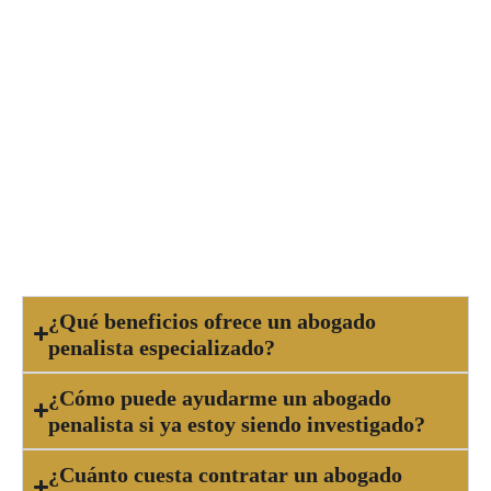
tan pronto como seas consciente de una
acusación
o estés involucrado en una
investigación penal. Cuanto antes se inicie la
defensa, más oportunidades tendrás de obtener
un resultado favorable. No esperes hasta que la
situación se complique, ya que un abogado
penalista experto puede orientarte y protegerte
desde el inicio del proceso.
¿Qué beneficios ofrece un abogado
penalista especializado?
¿Cómo puede ayudarme un abogado
penalista si ya estoy siendo investigado?
¿Cuánto cuesta contratar un abogado