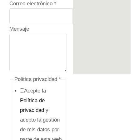
Correo electrónico
*
/
Mensaje
N
o
m
b
r
Politica privacidad
*
e
Acepto la
Política de
privacidad
y
acepto la gestión
de mis datos por
parte de esta web