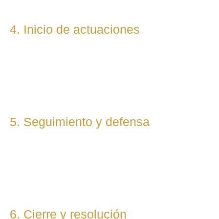
4. Inicio de actuaciones
Redactamos, presentamos o respondemos escritos,
demandas, reclamaciones o negociaciones en nombre del
cliente. Mantenemos una comunicación constante y directa
durante todo el proceso.
5. Seguimiento y defensa
Te representamos en todas las fases del procedimiento,
ya sea vía judicial o extrajudicial. Nuestra prioridad es lograr
la mejor solución, anticipándonos a riesgos y defendiendo
tu posición con firmeza.
6. Cierre y resolución