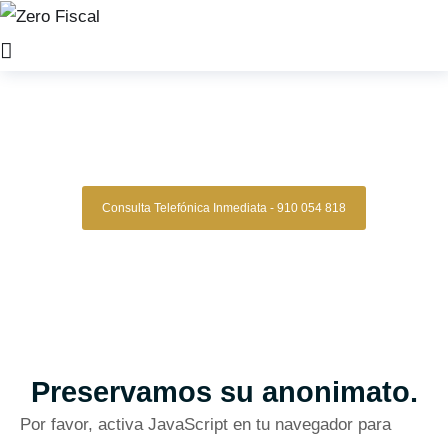
Zero Fiscal
»
Abogado Penalista Pontevedra
Abogado Penalista
Pontevedra
Consulta Telefónica Inmediata - 910 054 818
Despacho De Abogados Penalistas
Pontevedra
Tu defensa penal con estrategia, experiencia y resultados
comprobados.
Asesoría legal especializada para quienes
necesitan una defensa sólida y confiable.
Oficinas en Madrid
Preservamos su anonimato.
Por favor, activa JavaScript en tu navegador para