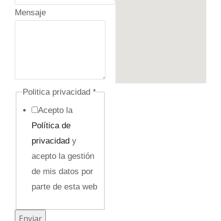
o
Mensaje
n
o
C
o
r
Politica privacidad
*
r
Acepto la
e
Política de
o
privacidad
y
C
acepto la gestión
a
de mis datos por
m
parte de esta web
p
o
Enviar