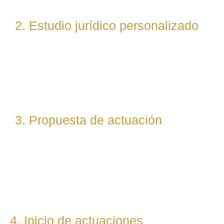
2. Estudio jurídico personalizado
Nuestro equipo evalúa el caso desde un enfoque
técnico y estratégico. Si es necesario, asignamos a
abogados especialistas según la materia implicada
(laboral, penal, fiscal, etc.).
3. Propuesta de actuación
Te presentamos una hoja de ruta legal clara: qué pasos
seguiremos, qué plazos estimamos y qué resultados
podemos prever. Todo con total transparencia.
4. Inicio de actuaciones