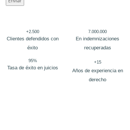
Enviar
e
T
e
+2.500
7.000.000
l
Clientes defendidos con
En indemnizaciones
é
éxito
recuperadas
f
o
95%
+15
Tasa de éxito en juicios
n
Años de experiencia en
o
derecho
Bufete de abogados