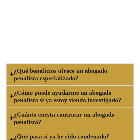
investigación penal. Cuanto antes se inicie la
defensa, más oportunidades tendrás de obtener
un resultado favorable. No esperes hasta que la
situación se complique, ya que un abogado
penalista experto puede orientarte y protegerte
desde el inicio del proceso.
¿Qué beneficios ofrece un abogado
penalista especializado?
¿Cómo puede ayudarme un abogado
penalista si ya estoy siendo investigado?
¿Cuánto cuesta contratar un abogado
penalista?
¿Qué pasa si ya he sido condenado?