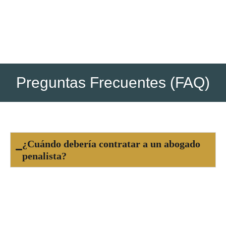
posteriores si los hubiera (ejecución, recursos, etc.).
Preguntas Frecuentes (FAQ)
¿Cuándo debería contratar a un abogado
penalista?
Es fundamental contratar a un abogado penalista
tan pronto como seas consciente de una
acusación
o estés involucrado en una