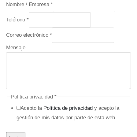
p
Nombre / Empresa
*
r
Teléfono
*
i
v
Correo electrónico
*
a
Mensaje
c
i
d
a
d
N
Politica privacidad
*
o
Acepto la
Política de privacidad
y acepto la
m
gestión de mis datos por parte de esta web
b
r