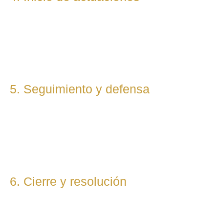
Redactamos, presentamos o respondemos escritos,
demandas, reclamaciones o negociaciones en nombre del
cliente. Mantenemos una comunicación constante y directa
durante todo el proceso.
5. Seguimiento y defensa
Te representamos en todas las fases del procedimiento,
ya sea vía judicial o extrajudicial. Nuestra prioridad es lograr
la mejor solución, anticipándonos a riesgos y defendiendo
tu posición con firmeza.
6. Cierre y resolución
Una vez alcanzada la resolución, te entregamos toda la
documentación final y te asesoramos sobre los pasos