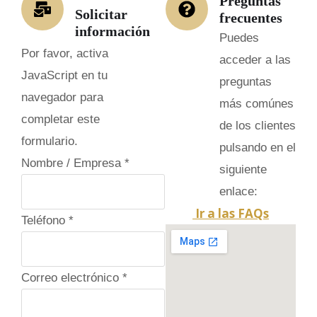
Preguntas
Solicitar
frecuentes
información
Puedes
Por favor, activa
acceder a las
JavaScript en tu
preguntas
navegador para
más comúnes
completar este
de los clientes
formulario.
pulsando en el
Nombre / Empresa
*
siguiente
enlace:
Ir a las FAQs
T
Teléfono
*
e
l
Correo electrónico
*
é
f