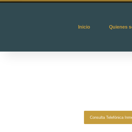
Inicio
Quienes 
Zero Fiscal
»
Abogado P
Abogado Pr
Verg
Consulta Telefónica Inm