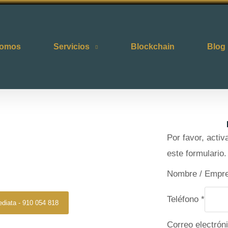
somos
Servicios
Blockchain
Blog
rincipe de Vergara
Por favor, acti
incipe De
este formulario.
ara
e
Nombre / Empr
l
Teléfono
*
e
ediata - 910 054 818
c
Correo electrón