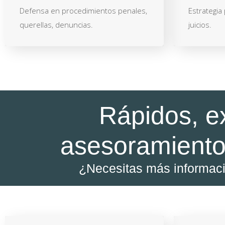
Defensa en procedimientos penales,
Estrategia
querellas, denuncias.
juicios.
Rápidos, e
asesoramiento
¿Necesitas más informac