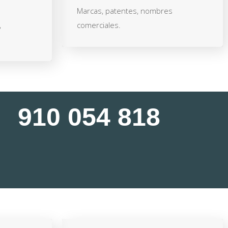
Marcas, patentes, nombres
,
comerciales.
910 054 818