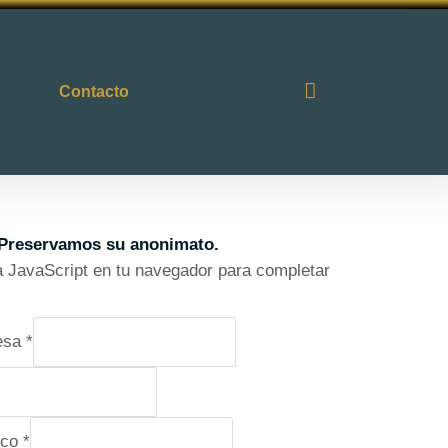
Contacto
Preservamos su anonimato.
va JavaScript en tu navegador para completar
esa
*
ico
*